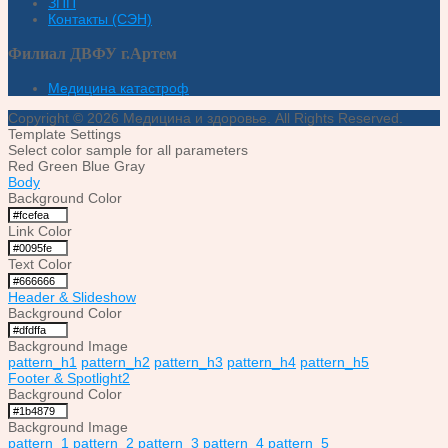
ЗПП
Контакты (СЭН)
Филиал ДВФУ г.Артем
Медицина катастроф
Copyright © 2026 Медицина и здоровье. All Rights Reserved.
Template Settings
Select color sample for all parameters
Red
Green
Blue
Gray
Body
Background Color
Link Color
Text Color
Header & Slideshow
Background Color
Background Image
pattern_h1
pattern_h2
pattern_h3
pattern_h4
pattern_h5
Footer & Spotlight2
Background Color
Background Image
pattern_1
pattern_2
pattern_3
pattern_4
pattern_5