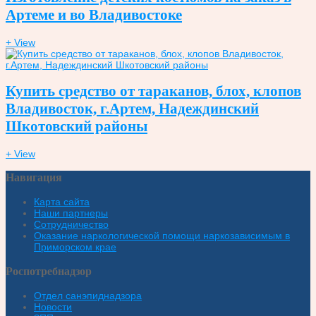
Артеме и во Владивостоке
+ View
Купить средство от тараканов, блох, клопов
Владивосток, г.Артем, Надеждинский
Шкотовский районы
+ View
Навигация
Карта сайта
Наши партнеры
Сотрудничество
Оказание наркологической помощи наркозависимым в
Приморском крае
Роспотребнадзор
Отдел санэпиднадзора
Новости