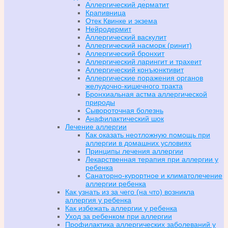
Аллергический дерматит
Крапивница
Отек Квинке и экзема
Нейродермит
Аллергический васкулит
Аллергический насморк (ринит)
Аллергический бронхит
Аллергический ларингит и трахеит
Аллергический конъюнктивит
Аллергические поражения органов
желудочно-кишечного тракта
Бронхиальная астма аллергической
природы
Сывороточная болезнь
Анафилактический шок
Лечение аллергии
Как оказать неотложную помощь при
аллергии в домашних условиях
Принципы лечения аллергии
Лекарственная терапия при аллергии у
ребенка
Санаторно-курортное и климатолечение
аллергии ребенка
Как узнать из за чего (на что) возникла
аллергия у ребенка
Как избежать аллергии у ребенка
Уход за ребенком при аллергии
Профилактика аллергических заболеваний у