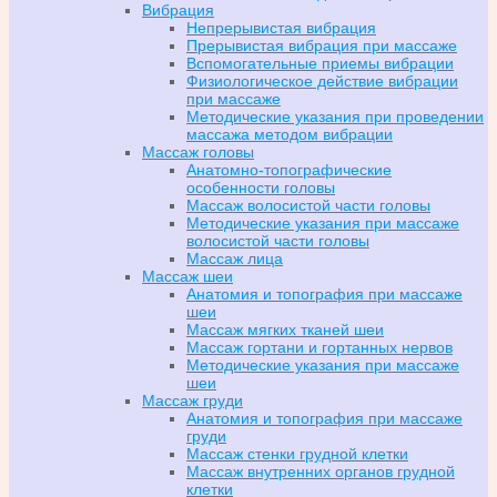
Вибрация
Непрерывистая вибрация
Прерывистая вибрация при массаже
Вспомогательные приемы вибрации
Физиологическое действие вибрации
при массаже
Методические указания при проведении
массажа методом вибрации
Массаж головы
Анатомно-топографические
особенности головы
Массаж волосистой части головы
Методические указания при массаже
волосистой части головы
Массаж лица
Массаж шеи
Анатомия и топография при массаже
шеи
Массаж мягких тканей шеи
Массаж гортани и гортанных нервов
Методические указания при массаже
шеи
Массаж груди
Анатомия и топография при массаже
груди
Массаж стенки грудной клетки
Массаж внутренних органов грудной
клетки