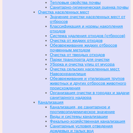
Тепловые свойства почвы
Санитарно-гигиеническая оценка почвы
Очистка населенных мест
Значение очистки населенных мест от
отбросов
Классификация и нормы накопления
отходов
Система удаления отходов (отбросов)
Очистка от жидких отходов
Обезвреживание жидких отбросов
почвенным методом
Очистка от твердых отходов
Парки транспорта для очистки
Уборка и очистка улиц от мусора
Очистка сельских населенных мест.
Навозохранилище
Обезвреживание и утилизация трупов
животных и других отбросов животного
происхождения
Организация очистки в городах и задачи
санитарного надзора
Канализация
Канализация, ее санитарное и
противоэпидемическое значение
Виды и системы канализации
Фекально-хозяйственная канализация
Санитарные условия отведения
дождевых и талых вод