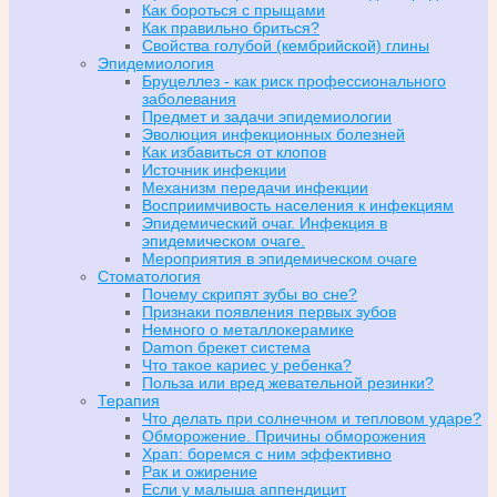
Как бороться с прыщами
Как правильно бриться?
Свойства голубой (кембрийской) глины
Эпидемиология
Бруцеллез - как риск профессионального
заболевания
Предмет и задачи эпидемиологии
Эволюция инфекционных болезней
Как избавиться от клопов
Источник инфекции
Механизм передачи инфекции
Восприимчивость населения к инфекциям
Эпидемический очаг. Инфекция в
эпидемическом очаге.
Мероприятия в эпидемическом очаге
Стоматология
Почему скрипят зубы во сне?
Признаки появления первых зубов
Немного о металлокерамике
Damon брекет система
Что такое кариес у ребенка?
Польза или вред жевательной резинки?
Терапия
Что делать при солнечном и тепловом ударе?
Обморожение. Причины обморожения
Храп: боремся с ним эффективно
Рак и ожирение
Если у малыша аппендицит