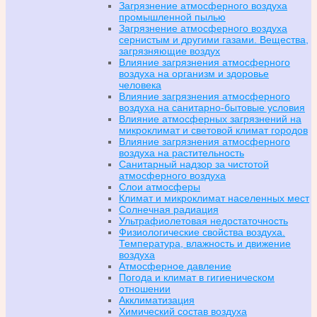
Загрязнение атмосферного воздуха
промышленной пылью
Загрязнение атмосферного воздуха
сернистым и другими газами. Вещества,
загрязняющие воздух
Влияние загрязнения атмосферного
воздуха на организм и здоровье
человека
Влияние загрязнения атмосферного
воздуха на санитарно-бытовые условия
Влияние атмосферных загрязнений на
микроклимат и световой климат городов
Влияние загрязнения атмосферного
воздуха на растительность
Санитарный надзор за чистотой
атмосферного воздуха
Слои атмосферы
Климат и микроклимат населенных мест
Солнечная радиация
Ультрафиолетовая недостаточность
Физиологические свойства воздуха.
Температура, влажность и движение
воздуха
Атмосферное давление
Погода и климат в гигиеническом
отношении
Акклиматизация
Химический состав воздуха