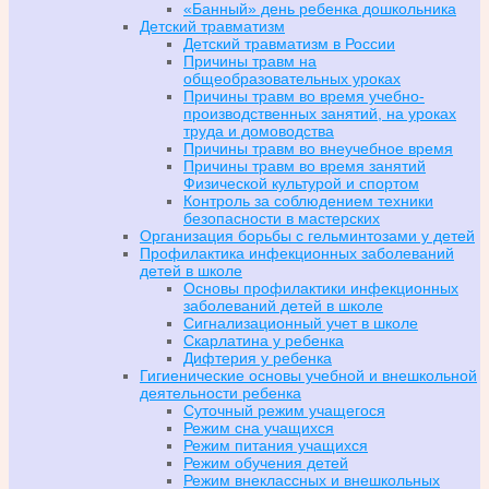
«Банный» день ребенка дошкольника
Детский травматизм
Детский травматизм в России
Причины травм на
общеобразовательных уроках
Причины травм во время учебно-
производственных занятий, на уроках
труда и домоводства
Причины травм во внеучебное время
Причины травм во время занятий
Физической культурой и спортом
Контроль за соблюдением техники
безопасности в мастерских
Организация борьбы с гельминтозами у детей
Профилактика инфекционных заболеваний
детей в школе
Основы профилактики инфекционных
заболеваний детей в школе
Сигнализационный учет в школе
Скарлатина у ребенка
Дифтерия у ребенка
Гигиенические основы учебной и внешкольной
деятельности ребенка
Суточный режим учащегося
Режим сна учащихся
Режим питания учащихся
Режим обучения детей
Режим внеклассных и внешкольных