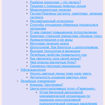
Разбили градусник – что делать?
Терапия с помощью тяжелых ионов
Микрокуррентная терапия
Гастрит.Причины гастрита, симптомы, лечение
гастрита
Несовершенный остеогенез
Способы улучшения обменных процессов в
организме
О чем говорит повышенное потоотделение
Комплекс утренней гимнастики «Бодрое утро»
Анималотерапия и ее виды
Методики лечения храпа
Шопоголизм. Как бороться с шопоголизмом.
Высокие технологии в медицине
Лечебные свойства правильного сна
Как увеличить срок своей жизни?
Чем опасны магнитные бури?
Сердечно-легочная реанимация
Офтальмология
Носить цветные линзы тоже надо уметь
Актуальность ношения цветных линз
Лечебные учреждения
Клиника "Центромед"
Центр консультативных услуг «Гармония».
Устав Амурской автономной
некоммерческой организации по
оказанию консультативной
психологической помощи населению