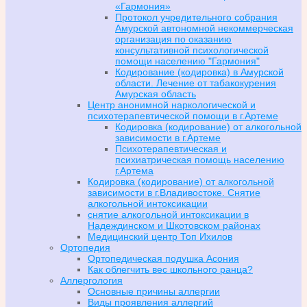
«Гармония»
Протокол учредительного собрания
Амурской автономной некоммерческая
организация по оказанию
консультативной психологической
помощи населению "Гармония"
Кодирование (кодировка) в Амурской
области. Лечение от табакокурения
Амурская область
Центр анонимной наркологической и
психотерапевтической помощи в г.Артеме
Кодировка (кодирование) от алкогольной
зависимости в г.Артеме
Психотерапевтическая и
психиатрическая помощь населению
г.Артема
Кодировка (кодирование) от алкогольной
зависимости в г.Владивостоке. Снятие
алкогольной интоксикации
снятие алкогольной интоксикации в
Надеждинском и Шкотовском районах
Медицинский центр Топ Ихилов
Ортопедия
Ортопедическая подушка Асония
Как облегчить вес школьного ранца?
Аллергология
Основные причины аллергии
Виды проявления аллергий