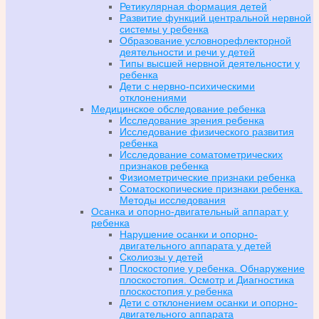
Ретикулярная формация детей
Развитие функций центральной нервной
системы у ребенка
Образование условнорефлекторной
деятельности и речи у детей
Типы высшей нервной деятельности у
ребенка
Дети с нервно-психическими
отклонениями
Медицинское обследование ребенка
Исследование зрения ребенка
Исследование физического развития
ребенка
Исследование соматометрических
признаков ребенка
Физиометрические признаки ребенка
Соматоскопические признаки ребенка.
Методы исследования
Осанка и опорно-двигательный аппарат у
ребенка
Нарушение осанки и опорно-
двигательного аппарата у детей
Сколиозы у детей
Плоскостопие у ребенка. Обнаружение
плоскостопия. Осмотр и Диагностика
плоскостопия у ребенка
Дети с отклонением осанки и опорно-
двигательного аппарата