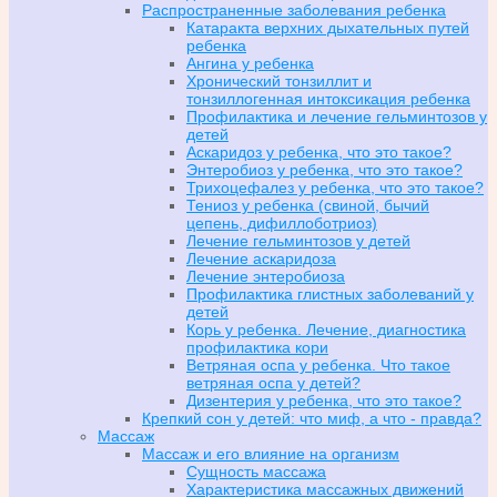
Распространенные заболевания ребенка
Катаракта верхних дыхательных путей
ребенка
Ангина у ребенка
Хронический тонзиллит и
тонзиллогенная интоксикация ребенка
Профилактика и лечение гельминтозов у
детей
Аскаридоз у ребенка, что это такое?
Энтеробиоз у ребенка, что это такое?
Трихоцефалез у ребенка, что это такое?
Тениоз у ребенка (свиной, бычий
цепень, дифиллоботриоз)
Лечение гельминтозов у детей
Лечение аскаридоза
Лечение энтеробиоза
Профилактика глистных заболеваний у
детей
Корь у ребенка. Лечение, диагностика
профилактика кори
Ветряная оспа у ребенка. Что такое
ветряная оспа у детей?
Дизентерия у ребенка, что это такое?
Крепкий сон у детей: что миф, а что - правда?
Массаж
Массаж и его влияние на организм
Сущность массажа
Характеристика массажных движений