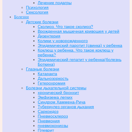
Лечение подагры
Психология
Сексология
Болезни
Детские болезни
Сколиоз. Что такое сколиоз?
Врожденная мышечная кривошея у детей
Дизентерия
Колики у новорожденного
Эпидемический паротит (свинка) у ребенка
Коклюш у ребенка. Что такое коклюш у
ребенка?
Эпидемический гепатит у ребенка(болезнь
Боткина)
Глазные болезни
Катаракта
Дальнозоркость
Гетерохромия
Болезни дыхательной системы
хронический бронхит
Эмфизема легких
Синдром Хаммена-Рича
Туберкулез органов дыхания
Саркоидоз
Пневмосклероз
Пневмония
пневмокониозы
Плеврит