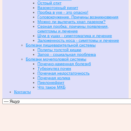
Острый отит
Вазомоторный ринит
Пробка в ухе - это опасно!
Головокружение. Причины возникновения
Можно ли вылечить храп лазером?
Серная пробка: причины появления,
симптомы и лечение
Шум в ушах - симптоматика и лечение
Заложенность носа - симптомы и лечение
Болезни пищеварительной системы
Полипы толстой кишки
Запор - социальная проблема
Болезни мочеполовой системы
Почечно-каменная болезнб
Туберкулез почек
Почечная недостаточность
Почечная колика
Пиелонефрит
Что такое МКБ
Контакты