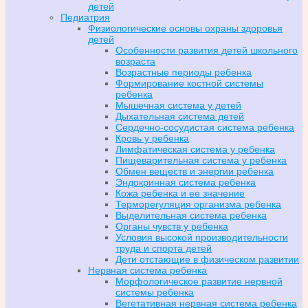
детей
Педиатрия
Физиологические основы охраны здоровья
детей
Особенности развития детей школьного
возраста
Возрастные периоды ребенка
Формирование костной системы
ребенка
Мышечная система у детей
Дыхательная система детей
Сердечно-сосудистая система ребенка
Кровь у ребенка
Лимфатическая система у ребенка
Пищеварительная система у ребенка
Обмен веществ и энергии ребенка
Эндокринная система ребенка
Кожа ребенка и ее значение
Терморегуляция организма ребенка
Выделительная система ребенка
Органы чувств у ребенка
Условия высокой производительности
труда и спорта детей
Дети отстающие в физическом развитии
Нервная система ребенка
Морфологическое развитие нервной
системы ребенка
Вегетативная нервная система ребенка