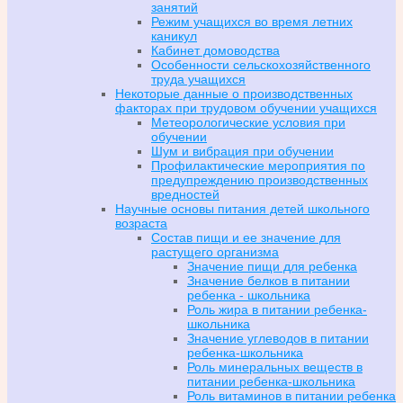
занятий
Режим учащихся во время летних
каникул
Кабинет домоводства
Особенности сельскохозяйственного
труда учащихся
Некоторые данные о производственных
факторах при трудовом обучении учащихся
Метеорологические условия при
обучении
Шум и вибрация при обучении
Профилактические мероприятия по
предупреждению производственных
вредностей
Научные основы питания детей школьного
возраста
Состав пищи и ее значение для
растущего организма
Значение пищи для ребенка
Значение белков в питании
ребенка - школьника
Роль жира в питании ребенка-
школьника
Значение углеводов в питании
ребенка-школьника
Роль минеральных веществ в
питании ребенка-школьника
Роль витаминов в питании ребенка