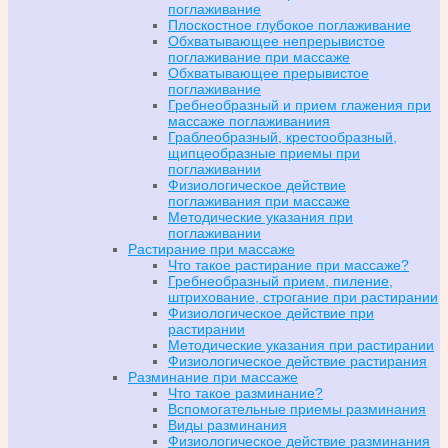
поглаживание
Плоскостное глубокое поглаживание
Обхватывающее непрерывистое
поглаживание при массаже
Обхватывающее прерывистое
поглаживание
Гребнеобразный и прием глажения при
массаже поглаживаниия
Граблеобразный, крестообразный,
щипцеобразные приемы при
поглаживании
Физиологическое действие
поглаживания при массаже
Методические указания при
поглаживании
Растирание при массаже
Что такое растирание при массаже?
Гребнеобразный прием, пиление,
штрихование, строгание при растирании
Физиологическое действие при
растирании
Методические указания при растирании
Физиологическое действие растирания
Разминание при массаже
Что такое разминание?
Вспомогательные приемы разминания
Виды разминания
Физиологическое действие разминания