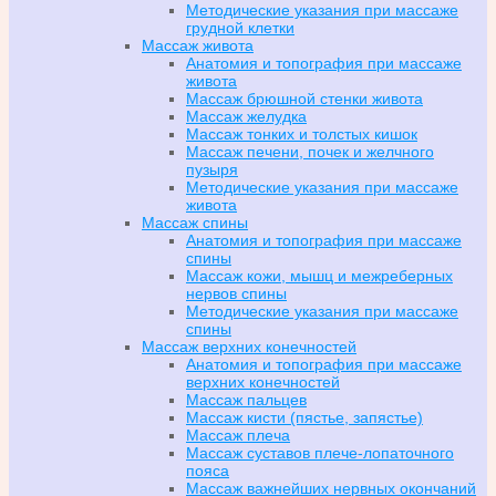
Методические указания при массаже
грудной клетки
Массаж живота
Анатомия и топография при массаже
живота
Массаж брюшной стенки живота
Массаж желудка
Массаж тонких и толстых кишок
Массаж печени, почек и желчного
пузыря
Методические указания при массаже
живота
Массаж спины
Анатомия и топография при массаже
спины
Массаж кожи, мышц и межреберных
нервов спины
Методические указания при массаже
спины
Массаж верхних конечностей
Анатомия и топография при массаже
верхних конечностей
Массаж пальцев
Массаж кисти (пястье, запястье)
Массаж плеча
Массаж суставов плече-лопаточного
пояса
Массаж важнейших нервных окончаний