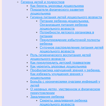
Гигиена детей и подростков
Как беречь здоровье дошкольника
Показатели физического развития
дошкольника
Гигиена питания детей дошкольного возраста
Питание ребенка-дошкольника.
Организация питания ребенка
дошкольного возраста
Потребности детского организма в
питании
Предупреждение избыточной полноты
ребенка
Суточное распределение питания детей
дошкольного возраста
Роль гигиенического воспитания детей
дошкольного возраста
Как предупредить детский травматизм
Как укрепить здоровье дошкольника
Профилактика нарушений зрения у ребенка.
Как избежать ухудшения зрения у
дошкольника
Борьба с хроническими очагами инфекций у
детей
О нервных детях, умственном и физическом
переутомлении
Закаливание ребенка
Секреты закаливания ребенка
дошкольного возраста