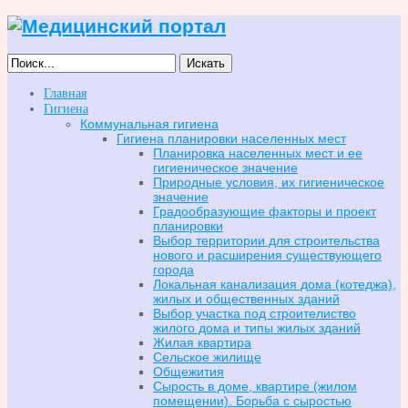
Искать
Главная
Гигиена
Коммунальная гигиена
Гигиена планировки населенных мест
Планировка населенных мест и ее
гигиеническое значение
Природные условия, их гигиеническое
значение
Градообразующие факторы и проект
планировки
Выбор территории для строительства
нового и расширения существующего
города
Локальная канализация дома (котеджа),
жилых и общественных зданий
Выбор участка под строителиство
жилого дома и типы жилых зданий
Жилая квартира
Сельское жилище
Общежития
Сырость в доме, квартире (жилом
помещении). Борьба с сыростью