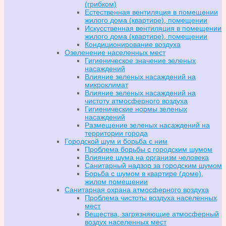
(грибком)
Естественная вентиляция в помещении
жилого дома (квартире), помещении
Искусственная вентиляция в помещении
жилого дома (квартире), помещении
Кондиционирование воздуха
Озеленение населенных мест
Гигиеническое значение зеленых
насаждений
Влияние зеленых насаждений на
микроклимат
Влияние зеленых насаждений на
чистоту атмосферного воздуха
Гигиенические нормы зеленых
насаждений
Размещение зеленых насаждений на
территории города
Городской шум и борьба с ним
Проблема борьбы с городским шумом
Влияние шума на организм человека
Санитарный надзор за городским шумом
Борьба с шумом в квартире (доме),
жилом помещении
Санитарная охрана атмосферного воздуха
Проблема чистоты воздуха населенных
мест
Вещества, загрязняющие атмосферный
воздух населенных мест