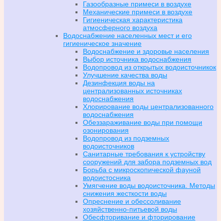
Газообразные примеси в воздухе
Механические примеси в воздухе
Гигиеническая характеристика
атмосферного воздуха
Водоснабжение населенных мест и его
гигиеническое значение
Водоснабжение и здоровье населения
Выбор источника водоснабжения
Водопровод из открытых водоисточникок
Улучшение качества воды
Дезинфекция воды на
централизованных источниках
водоснабжения
Хлорирование воды централизованного
водоснабжения
Обеззараживание воды при помощи
озонирования
Водопровод из подземных
водоисточников
Санитарные требования к устройству
сооружений для забора подземных вод
Борьба с микроскопической фауной
водоистосника
Умягчение воды водоисточника. Методы
снижения жесткости воды
Опреснение и обессоливание
хозяйственно-питьевой воды
Обесфторивание и фторирование