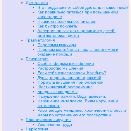
Диетология
Что представляет собой диета для кишечника?
Как правильно питаться при повышенном
холестерине
Правила правильного питания
Как быстро похудеть
Аллергия на глютен и целиакия у детей.
Безглютеновая диета
Травматология
Переломы ключицы
Перелом костей носа - виды переломов и
оказание помощи
Психиатрия
Особые формы шизофрении
Растройство мышления
Если тебя изнасиловали. Как быть?
Душа, переполненная агрессией
Формула внушения при ожирении
Шестишаговый рефрейминг
Бредовые синдромы
Нарушения памяти. Виды амнезий.
Нарушение интеллекта. Виды нарушений
интеллекта.
Работающие женщины: хронический стресс и
меры по устранению его последствий
Пластическая хирургия
Увеличение груди
Наркология