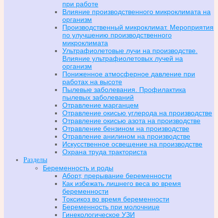
при работе
Влияние производственного микроклимата на
организм
Производственный микроклимат. Мероприятия
по улучшению производственного
микроклимата
Ультрафиолетовые лучи на производстве.
Влияние ультрафиолетовых лучей на
организм
Пониженное атмосферное давление при
работах на высоте
Пылевые заболевания. Профилактика
пылевых заболеваний
Отравление марганцем
Отравление окисью углерода на производстве
Отравление окисью азота на производстве
Отравление бензином на производстве
Отравление анилином на производстве
Искусственное освещение на производстве
Охрана труда тракториста
Разделы
Беременность и роды
Аборт, прерывание беременности
Как избежать лишнего веса во время
беременности
Токсикоз во время беременности
Беременность при молочнице
Гинекологическое УЗИ