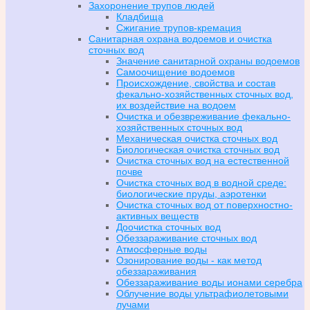
Захоронение трупов людей
Кладбища
Сжигание трупов-кремация
Санитарная охрана водоемов и очистка
сточных вод
Значение санитарной охраны водоемов
Самоочищение водоемов
Происхождение, свойства и состав
фекально-хозяйственных сточных вод,
их воздействие на водоем
Очистка и обезвреживание фекально-
хозяйственных сточных вод
Механическая очистка сточных вод
Биологическая очистка сточных вод
Очистка сточных вод на естественной
почве
Очистка сточных вод в водной среде:
биологические пруды, аэротенки
Очистка сточных вод от поверхностно-
активных веществ
Доочистка сточных вод
Обеззараживание сточных вод
Атмосферные воды
Озонирование воды - как метод
обеззараживания
Обеззараживание воды ионами серебра
Облучение воды ультрафиолетовыми
лучами