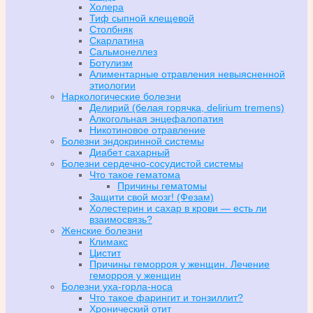
Холера
Тиф сыпной клещевой
Столбняк
Скарлатина
Сальмонеллез
Ботулизм
Алиментарные отравления невыясненной
этиологии
Наркологические болезни
Делирий (белая горячка, delirium tremens)
Алкогольная энцефалопатия
Никотиновое отравление
Болезни эндокринной системы
Диабет сахарный
Болезни сердечно-сосудистой системы
Что такое гематома
Причины гематомы
Защити свой мозг! (Фезам)
Холестерин и сахар в крови — есть ли
взаимосвязь?
Женские болезни
Климакс
Цистит
Причины геморроя у женщин. Лечение
геморроя у женщин
Болезни уха-горла-носа
Что такое фарингит и тонзиллит?
Хронический отит