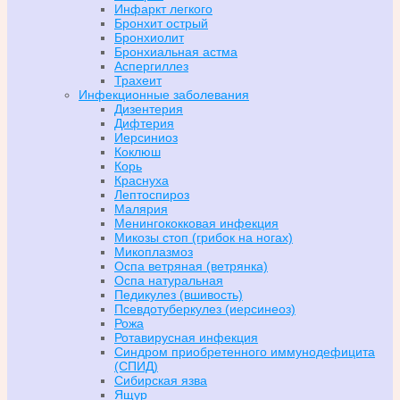
Инфаркт легкого
Бронхит острый
Бронхиолит
Бронхиальная астма
Аспергиллез
Трахеит
Инфекционные заболевания
Дизентерия
Дифтерия
Иерсиниоз
Коклюш
Корь
Краснуха
Лептоспироз
Малярия
Менингококковая инфекция
Микозы стоп (грибок на ногах)
Микоплазмоз
Оспа ветряная (ветрянка)
Оспа натуральная
Педикулез (вшивость)
Псевдотуберкулез (иерсинеоз)
Рожа
Ротавирусная инфекция
Синдром приобретенного иммунодефицита
(СПИД)
Сибирская язва
Ящур