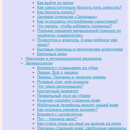
Как выйти из запоя
Как самостоятельно бросить пить алкоголь?
Как бросить курить?
Целевая операция «Здоровье»
Как установить употребление наркотиков?
Что делать, чтобы избежать похмелья?
Порядок оказания медицинской помощи по
профилю «наркология»
Подросток и алкоголь. А ваш ребенок уже
дома?
Бытовые пьяницы и хронические алкоголики
Бредовые идеи
Народная и нетрадиционная медицина
Дерматология
Боремся с пузырьками на губах
Лишаи. Всё о лишаях
Экзема. Причины и лечение экземы
Розовые угри, или розацеа
Что такое регенерация?
Контактный дерматит
Правильный уход за губами
Курение ускоряет старение кожи
Мобильные телефоны вредят нашей коже
Как опознать раковую родинку?
Боремся с целлюлитом
Пот – причина акне?
Как сузить поры на лице не выходя из дома
Причины старения кожи: свободные радикалы