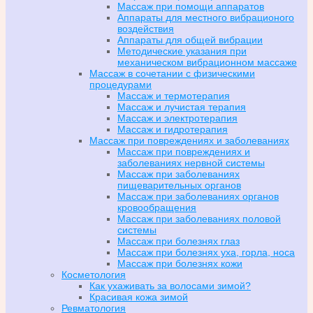
Массаж при помощи аппаратов
Аппараты для местного вибрационого
воздействия
Аппараты для общей вибрации
Методические указания при
механическом вибрационном массаже
Массаж в сочетании с физическими
процедурами
Массаж и термотерапия
Массаж и лучистая терапия
Массаж и электротерапия
Массаж и гидротерапия
Массаж при повреждениях и заболеваниях
Массаж при повреждениях и
заболеваниях нервной системы
Массаж при заболеваниях
пищеварительных органов
Массаж при заболеваниях органов
кровообращения
Массаж при заболеваниях половой
системы
Массаж при болезнях глаз
Массаж при болезнях уха, горла, носа
Массаж при болезнях кожи
Косметология
Как ухаживать за волосами зимой?
Красивая кожа зимой
Ревматология