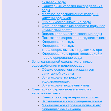
питьевой воды
Санитарные условия распределения
воды
Местное водоснабжение: колодцы,
каптажи родников
Гигиеническое значение воды
Органолептические свойства воды иее
химический состав
Эпидемиологическое значение воды
Показатели загрязнения водоисточника
Хлорирование воды
Хлорирование воды
«послепереломными» дозами хлора
Хлорирование с преаммонизацией и
перехлорирование воды
Зоны санитарной охраны источников
водоснабжения и водопроводов
Общие основы организации зон
санитарной охраны
Зоны охраны на реках и
водохранилищах
Зоны охраны подземных вод
Санитарная охрана почвы и очистка
населенных мест
Санитарная характеристика почвы
Загрязнение и самоочищение почвы
Механическое строение почвы и его
гигиеническое значение