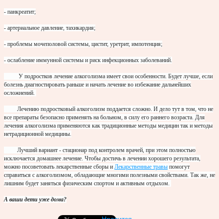
- панкреатит;
- артериальное давление, тахикардия;
- проблемы мочеполовой системы, цистит, уретрит, импотенция;
- ослабление иммунной системы и риск инфекционных заболеваний.
У подростков лечение алкоголизма имеет свои особенности. Будет лучше, если
болезнь диагностировать раньше и начать лечение во избежание дальнейших
осложнений.
Лечению подростковый алкоголизм поддается сложно. И дело тут в том, что не
все препараты безопасно применять на больном, в силу его раннего возраста. Для
лечения алкоголизма применяются как традиционные методы медицин так и методы
нетрадиционной медицины.
Лучший вариант - стационар под контролем врачей, при этом полностью
исключается домашнее лечение. Чтобы достичь в лечении хорошего результата,
можно посоветовать лекарственные сборы и
Лекарственные травы
помогут
справиться с алкоголизмом, обладающие многими полезными свойствами. Так же, не
лишним будет заняться физическим спортом и активным отдыхом.
А ваши дети уже дома?
Нравится