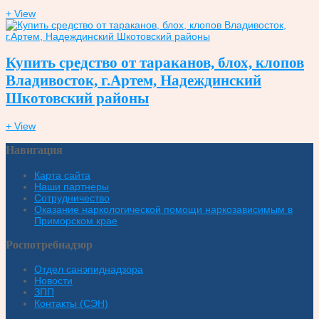
+ View
Купить средство от тараканов, блох, клопов
Владивосток, г.Артем, Надеждинский
Шкотовский районы
+ View
Навигация
Карта сайта
Наши партнеры
Сотрудничество
Оказание наркологической помощи наркозависимым в
Приморском крае
Роспотребнадзор
Отдел санэпиднадзора
Новости
ЗПП
Контакты (СЭН)