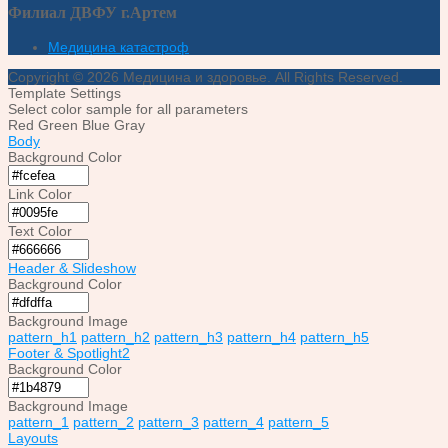
Филиал ДВФУ г.Артем
Медицина катастроф
Copyright © 2026 Медицина и здоровье. All Rights Reserved.
Template Settings
Select color sample for all parameters
Red
Green
Blue
Gray
Body
Background Color
Link Color
Text Color
Header & Slideshow
Background Color
Background Image
pattern_h1
pattern_h2
pattern_h3
pattern_h4
pattern_h5
Footer & Spotlight2
Background Color
Background Image
pattern_1
pattern_2
pattern_3
pattern_4
pattern_5
Layouts