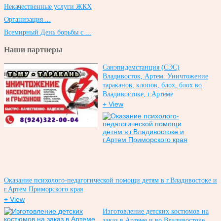
Некачественные услуги ЖКХ
Организация ...
Всемирный День борьбы с ...
Наши партнеры
Санэпидемстанция (СЭС)
Владивосток, Артем. Уничтожение
тараканов, клопов, блох, блох во
Владивостоке, г.Артеме
+ View
Оказание психолого-педагогической помощи детям в г.Владивостоке и
г.Артем Приморского края
+ View
Изготовление детских костюмов на
заказ в Артеме и во Владивостоке