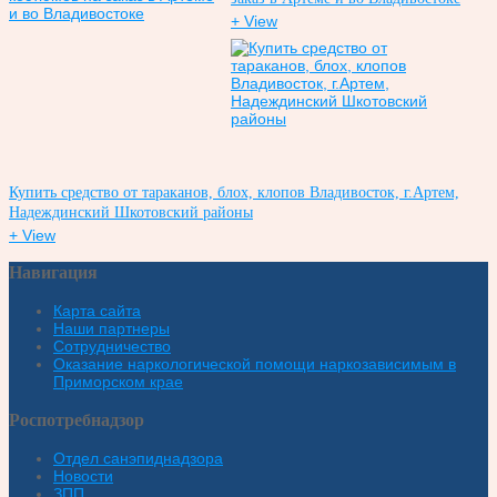
+ View
Купить средство от тараканов, блох, клопов Владивосток, г.Артем,
Надеждинский Шкотовский районы
+ View
Навигация
Карта сайта
Наши партнеры
Сотрудничество
Оказание наркологической помощи наркозависимым в
Приморском крае
Роспотребнадзор
Отдел санэпиднадзора
Новости
ЗПП