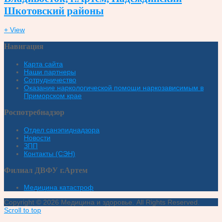
Шкотовский районы
+ View
Навигация
Карта сайта
Наши партнеры
Сотрудничество
Оказание наркологической помощи наркозависимым в
Приморском крае
Роспотребнадзор
Отдел санэпиднадзора
Новости
ЗПП
Контакты (СЭН)
Филиал ДВФУ г.Артем
Медицина катастроф
Copyright © 2026 Медицина и здоровье. All Rights Reserved.
Scroll to top