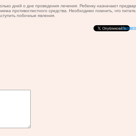
ко дней о дне проведения лечения. Ребенку назначают предвари
иема противоглистного средства. Необходимо помнить, что питат
аступить побочные явления.
Нравит