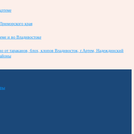
Артеме
 Приморского края
теме и во Владивостоке
во от тараканов, блох, клопов Владивосток, г.Артем, Надеждинский
районы
еры