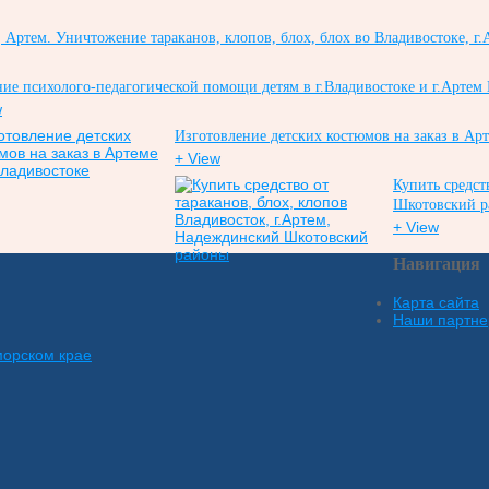
Артем. Уничтожение тараканов, клопов, блох, блох во Владивостоке, г.
ие психолого-педагогической помощи детям в г.Владивостоке и г.Артем
w
Изготовление детских костюмов на заказ в Ар
+ View
Купить средст
Шкотовский 
+ View
Навигация
Карта сайта
Наши партн
морском крае