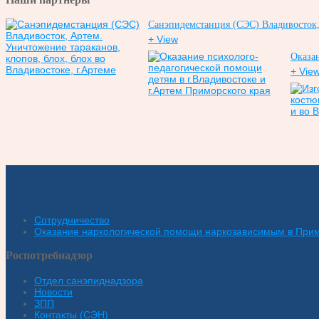
Санэпидемстанция (СЭС) Владивосток, 
+ View
Оказан
+ Vie
Сотрудничество
Оказание наркологической помощи наркозависимым в При
Роспотребнадзор
Отдел санэпиднадзора
Новости
ЗПП
Контакты (СЭН)