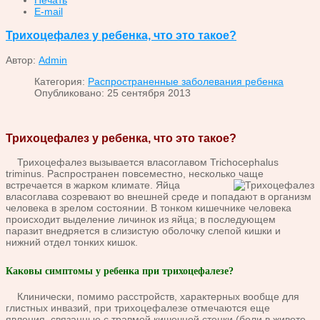
E-mail
Трихоцефалез у ребенка, что это такое?
Автор:
Admin
Категория:
Распространенные заболевания ребенка
Опубликовано: 25 сентября 2013
Трихоцефалез у ребенка, что это такое?
Трихоцефалез вызывается власоглавом Trichocephalus
triminus. Распространен повсеместно, несколько чаще
встречается в
жарком климате. Яйца
власоглава созревают во внешней среде и попадают в организм
человека в зрелом состоянии. В тонком кишечнике человека
происходит выделение личинок из яйца; в последующем
паразит внедряется в слизистую оболочку слепой кишки и
нижний отдел тонких кишок.
Каковы симптомы у ребенка при трихоцефалезе?
Клинически, помимо расстройств, характерных вообще для
глистных инвазий, при трихоцефалезе отмечаются еще
явления, связанные с травмой кишечной стенки (боли в животе,