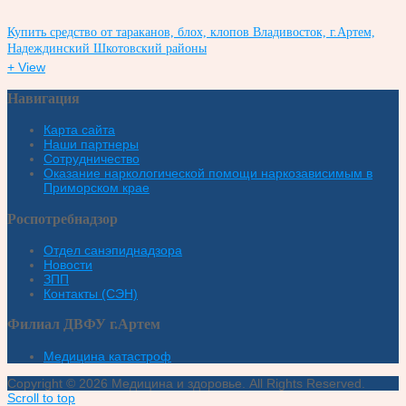
Купить средство от тараканов, блох, клопов Владивосток, г.Артем,
Надеждинский Шкотовский районы
+ View
Навигация
Карта сайта
Наши партнеры
Сотрудничество
Оказание наркологической помощи наркозависимым в
Приморском крае
Роспотребнадзор
Отдел санэпиднадзора
Новости
ЗПП
Контакты (СЭН)
Филиал ДВФУ г.Артем
Медицина катастроф
Copyright © 2026 Медицина и здоровье. All Rights Reserved.
Scroll to top