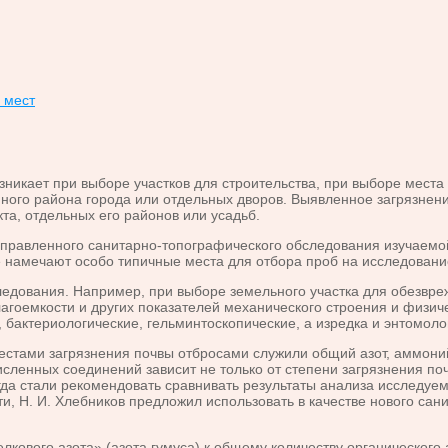
 мест
ает при выборе участков для строительства, при выборе места 
ного района города или отдельных дворов. Выявленное загрязнен
та, отдельных его районов или усадьб.
авленного санитарно-топографического обследования изучаемой
же намечают особо типичные места для отбора проб на исследовани
ования. Например, при выборе земельного участка для обезвреж
лагоемкости и других показателей механического строения и физи
 бактериологические, гельминтоскопические, а изредка и энтомол
ми загрязнения почвы отбросами служили общий азот, аммонийны
сленных соединений зависит не только от степени загрязнения поч
да стали рекомендовать сравнивать результаты анализа исследуемо
и, Н. И. Хлебников предложил использовать в качестве нового сан
го азота» (азота гумуса) к общему количеству органического а