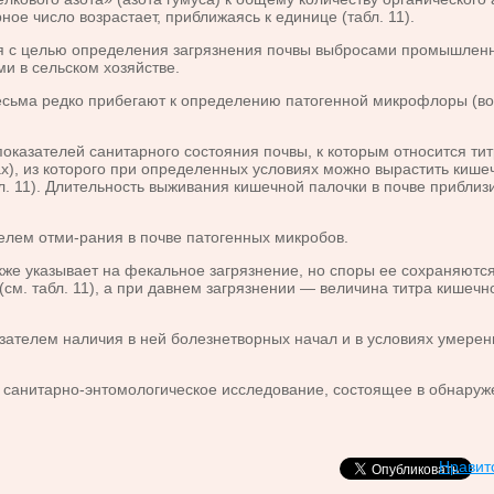
ное число возрастает, приближаясь к единице (табл. 11).
с целью определения загрязнения почвы выбросами промышленны
и в сельском хозяйстве.
ьма редко прибегают к определению патогенной микрофлоры (воз
елей санитарного состояния почвы, к которым относится титр В. 
х), из которого при определенных условиях можно вырастить кишеч
бл. 11). Длительность выживания кишечной палочки в почве прибли
ем отми-рания в почве патогенных микробов.
е указывает на фекальное загрязнение, но споры ее сохраняются
(см. табл. 11), а при давнем загрязнении — величина титра кишечно
лем наличия в ней болезнетворных начал и в условиях умеренног
итарно-энтомологическое исследование, состоящее в обнаружени
Нравит