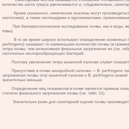
количество азота гумуса увеличивается и, следовательно, санитар
Кроме сказанного, химические анализы могут производиться 
изотопами), а также пестицидами и ядохимикатами, применяемым
При бактериологическом исследовании почвы, как и воды, вес
язвы).
В то же время широко используют определение косвенных показат
perfringens) называют то наименьшее количество почвы (в грамма
титра почвы, тем интенсивнее фекальное загрязнение ее (см. та
патогенных неспорообразующих бактерий.
Поэтому увеличение титра кишечной палочки служит показател
Присутствие в почве анаэробной палочки — В. perfringens такж
загрязнении почвы титр кишечной палочки и В. perfringens низкий 
значительно меньше.
Определение яиц гельминтов в почве является прямым показате
степени фекального загрязнения почвы (см. табл. 11).
Значительно реже для санитарной оценки почвы производят сан