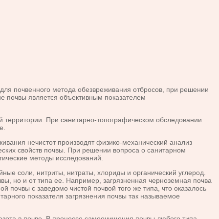
для почвенного метода обезвреживания отбросов, при решении
ие почвы является объективным показателем
 территории. При санитарно-топографическом обследовании
е.
ивания нечистот производят физико-механический анализ
ческих свойств почвы. При решении вопроса о санитарном
огические методы исследований.
е соли, нитриты, нитраты, хлориды и органический углерод.
вы, но и от типа ее. Например, загрязненная черноземная почва
й почвы с заведомо чистой почвой того же типа, что оказалось
итарного показателя загрязнения почвы так называемое
зота в почве. В процессе самоочищения почвы любого типа