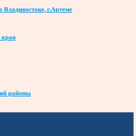
о Владивостоке, г.Артеме
 края
кий районы