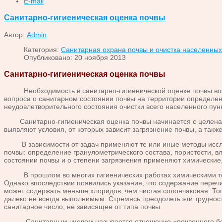
E-mail
Санитарно-гигиеническая оценка почвы
Автор:
Admin
Категория:
Санитарная охрана почвы и очистка населенных
Опубликовано: 20 ноября 2013
Санитарно-гигиеническая оценка почвы
Необходимость в санитарно-гигиенической оценке почвы возник
вопроса о санитарном состоянии почвы на территории определен
неудовлетворительного состояния очистки всего населенного пунк
Санитарно-гигиеническая оценка почвы начинается с целенапр
выявляют условия, от которых зависит загрязнение почвы, а так
В зависимости от задач применяют те или иные методы исслед
почвы: определение гранулометрического состава, пористости, в
состоянии почвы и о степени загрязнения применяют химические,
В прошлом во многих гигиенических работах химическими теста
Однако впоследствии появились указания, что содержание перечи
может содержать меньше хлоридов, чем чистая солончаковая. Тог
далеко не всегда выполнимым. Стремясь преодолеть эти трудност
санитарное число, не зависящее от типа почвы.
Санитарным числом называется отношение «почвенного белково