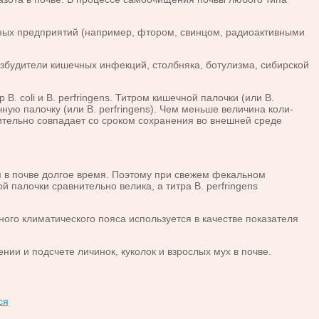
х предприятий (например, фтором, свинцом, радиоактивными
будители кишечных инфекций, столбняка, ботулизма, сибирской
coli и В. perfringens. Титром кишечной палочки (или В.
ную палочку (или В. perfringens). Чем меньше величина коли-
зительно совпадает со сроком сохранения во внешней среде
 в почве долгое время. Поэтому при свежем фекальном
й палочки сравнительно велика, а титра В. perfringens
о климатического пояса используется в качестве показателя
и и подсчете личинок, куколок и взрослых мух в почве.
ся