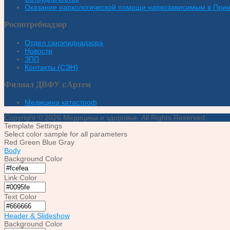
Оказание наркологической помощи наркозависимым в При
Роспотребнадзор
Отдел санэпиднадзора
Новости
ЗПП
Контакты (СЭН)
Филиал ДВФУ г.Артем
Медицина катастроф
Copyright © 2026 Медицина и здоровье. All Rights Reserved.
Template Settings
Select color sample for all parameters
Red
Green
Blue
Gray
Body
Background Color
Link Color
Text Color
Header & Slideshow
Background Color