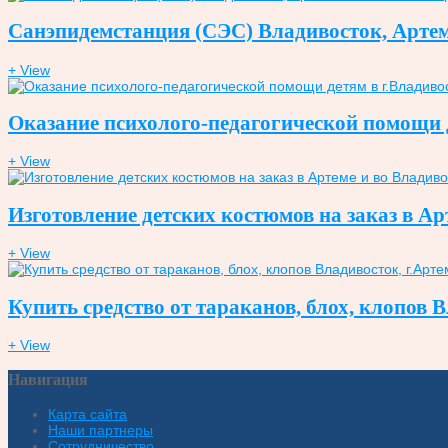
Санэпидемстанция (СЭС) Владивосток, Артем. 
+ View
Оказание психолого-педагогической помощи д
+ View
Изготовление детских костюмов на заказ в Ар
+ View
Купить средство от тараканов, блох, клопов
+ View
Навигация
Карта сайта
Наши партнеры
Сотрудничество