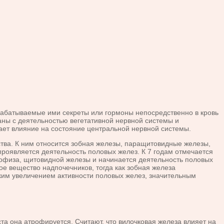
рабатываемые ими секреты или гормоны непосредственно в кровь
ны с де­ятельностью вегетативной нервной системы и
ает влияние на состояние центральной нервной системы.
ва. К ним относится зобная железы, паращитовидные железы,
проявляется дея­тельность половых желез. К 7 годам отмечается
офиза, щитовидной железы и начинается деятельность половых
е вещество надпочечников, тогда как зоб­ная железа
ким увеличением активности половых желез, значительным
 она атрофируется. Считают, что вилочковая же­леза влияет на