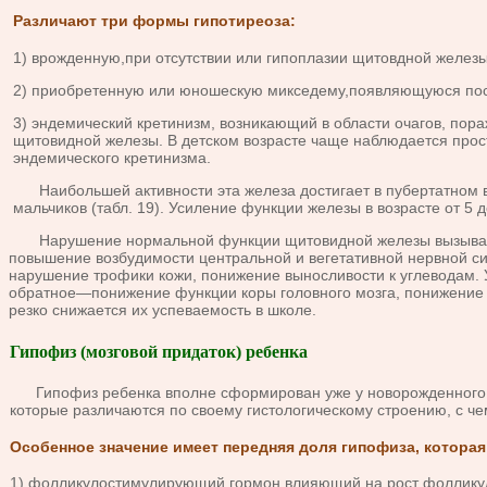
Различают три формы гипотиреоза:
1) вро­жденную,при отсутствии или гипоплазии щитовдной железы
2) приобре­тенную или юношескую микседему,появляющуюся пос
3) эндемический кретинизм, возникающий в области очагов, пор
щитовидной железы. В детском возрасте чаще наблюдается прост
эндемического кретинизма.
Наибольшей активности эта железа достигает в пубертатном воз
мальчиков (табл. 19). Усиление функции железы в возрасте от 5 д
Нарушение нормальной функции щитовидной железы вызывает рез
повышение возбуди­мости центральной и вегетативной нервной си
нарушение трофики кожи, понижение выносливости к углеводам. У
обратное—понижение функции коры головного мозга, по­нижение 
резко снижается их успеваемость в школе.
Гипофиз (мозговой придаток) ребенка
Гипофиз ребенка впол­не сформирован уже у новорожденного. Э
которые различаются по сво­ему гистологическому строению, с ч
Особенное значение имеет передняя доля гипофиза, которая
1) фолликулостимулирующий гормон,влияющий на рост фолликул