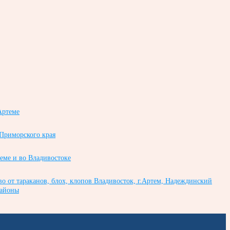
Артеме
 Приморского края
теме и во Владивостоке
во от тараканов, блох, клопов Владивосток, г.Артем, Надеждинский
районы