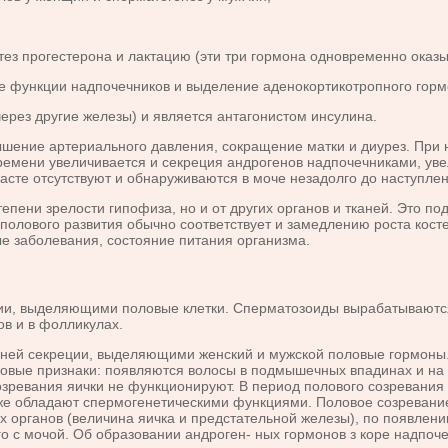
тез прогестерона и лактацию (эти три гормона одновременно оказ
 функции надпочечников и выделение аденокортикотропного гормо
через другие железы) и является антагонистом инсулина.
е артериаль­ного давления, сокращение матки и диурез. При на
времени увеличивается и секреция андрогенов надпочечниками, уве
асте отсутствуют и обнаруживаются в моче незадолго до наступле
ени зрелости гипофиза, но и от других органов и тканей. Это под
полового развития обычно соответствует и замедлению роста косте
е заболевания, состояние питания организ­ма.
, выделяю­щими половые клетки. Сперматозоиды вырабатываются 
ов и в фолликулах.
 секреции, выделяющими женский и мужской половые гормоны. П
овые признаки: появ­ляются волосы в подмышечных впадинах и на л
озревания яички не функционируют. В пе­риод полового созревани
 уже обладают спермогенетическими функциями. Половое созре­вани
 органов (величина яичка и предстательной железы), по появлени
с мочой. Об образовании андроген- ных гормонов з коре надпочеч