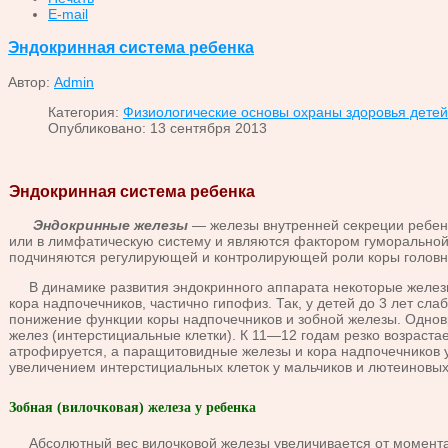
E-mail
Эндокринная система ребенка
Автор:
Admin
Категория:
Физиологические основы охраны здоровья детей
Опубликовано: 13 сентября 2013
Эндокринная система ребенка
Эндокринные железы
— железы внутренней секреции ребенк
или в лимфатическую систему и являются фактором гуморальной 
подчиняются регулирую­щей и контролирующей роли коры головно
В динамике развития эндокринного аппарата некоторые железы 
кора над­почечников, частично гипофиз. Так, у детей до 3 лет с
понижение функции коры надпочечников и зобной железы. Однов
желез (интерстициальные клетки). К 11—12 годам резко возрастае
атрофируется, а паращитовидные железы и кора надпочеч­ников 
увеличением интерстициальных клеток у мальчиков и лютеиновых 
Зобная (вилочковая) железа у ребенка
Абсолютный вес вилочковой железы увеличивается от момента ро