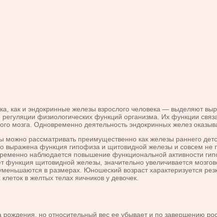
а, как и эндокринные железы взрослого человека — выделяют вы
регу­ляции физиологических функций организма. Их функции связа
го мозга. Одновременно дея­тельность эндокринных желез оказыв
можно рассматривать преимущественно как железы раннего детст
лабо выражена функция гипофиза и щитовидной железы и совсем не 
ременно наблюдается по­вышение функциональной активности гип
т функция щитовидной железы, значи­тельно увеличивается мозгово
уменьшаются в размерах. Юношеский возраст характеризуется рез
клеток в желтых телах яичников у девочек.
ждения, но относительный вес ее убывает и по завершению роста