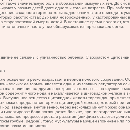
ют также значительную роль в образовании иммунных тел. До сих 
ируют у разных детей даже одного и того же возраста. При забол
ыделение сахарного гормона коры надпочечников, это приводит к 
торых расстройствах дыхания новорожденных, у кастрированных в ра
аев скоропостижной смерти детей. В настоящее время полага­ют, чт
ы, гипотоничны и часто у них обнаруживаются признаки аллергии.
­тие ее связаны с упитанностью ребенка. С возрастом щитовидная 
 рождения и резко возрастает в период полового созревания. Об
ень велико: ее гормон является одним из главных регуляторов осн
казывает вли­яние на другие эндокринные железы — на функцию моз
н содержит много йода и накапливается в щитовидной железе в ви
а. Высушенное вещество щито­видной железы тиреоидин применяетс
актически определяется гормон щитовидной железы, который при гип
й йод, введенный внутривенно, через несколько минут можно об­на
ри гипертирео­зе йода поглощается больше, при гипотиреозе меньш
апоздание процессов роста и разви­тия (эпифизы остаются долго 
лосы грубые, редкие), тонус мускулатуры нарушен (понижен или п
еское развитие понижено.