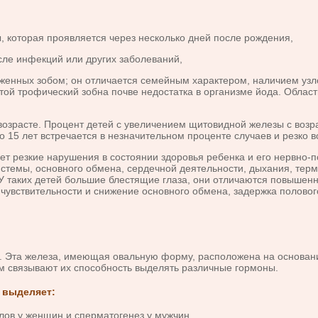
, кото­рая проявляется через несколько дней после рождения,
ле инфекций или других заболеваний,
аженных зобом; он отличается се­мейным характером, наличием у
ой трофический зобна почве недостатка в ор­ганизме йода. Обла
ра­сте. Процент детей с увеличением щитовидной железы с возрас
о 15 лет встречается в не­значительном проценте случаев и резко в
­кие нарушения в состоянии здоровья ребенка и его нервно-пси
стемы, основного обмена, сердечной деятельности, дыхания, термо
 таких детей большие блестящие глаза, они отли­чаются повышенн
чувствительности и снижение основного обмена, задержка полово
та железа, имеющая овальную форму, расположена на основании че
ем связывают их способность выделять раз­личные гормоны.
 выделяет:
ов у женщин и сперматогенез у мужчин,