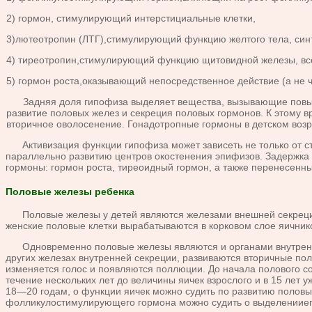
2) гормон, стимулирую­щий интерстициальные клет­ки,
3)лютеотропин (ЛТГ),стимулиру­ющий функцию желтого тела, син
4) тиреотропин,стимулирующий функцию щитовидной железы, все
5) гор­мон роста,оказывающий непосредственное действие (а не 
Задняя доля гипофиза выделяет вещества, вызывающие повышени
развитие половых желез и секре­ция половых гормонов. К этому 
вторичное оволосенение. Гонадотропные гормоны в детском возр
Активизация функции гипофиза может зависеть не только от сте­п
параллельно раз­витию центров окостенения эпифизов. Задержка 
гормоны: гормон роста, тиреоидный гормон, а также перенесенны
Половые железы ребенка
Половые железы у детей являются же­лезами внешней секреции
женские половые клет­ки вырабатываются в корковом слое яичник
Одновременно половые железы являются и органами внутренней
других железах внутренней секреции, развиваются вторичные пол
изменяется голос и появляются поллю­ции. До начала полового с
течение нескольких лет до величины яичек взрослого и в 15 лет
18—20 годам, о функции яичек можно судить по развитию половых
фолликулостимулирующего гормона можно судить о выделенииего 