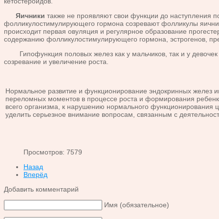
кетостероидов.
Яичники
также не проявляют свои функции до наступления по
фолликулостимулирующего гормона созревают фолликулы яичников
происходит первая овуляция и регуляр­ное образование прогесте
содержанию фолликулостимулирующего гормона, эстрогенов, пре
Гипофункция половых желез как у мальчиков, так и у девочек в
соз­ревание и увеличение роста.
Нормальное развитие и функционирование эндокринных желез име­
переломных мо­ментов в процессе роста и формирования ребенка
всего организма, к нарушению нор­мального функционирования це
уделить серьезное внимание вопросам, связанным с деятельнос
Просмотров: 7579
Назад
Вперёд
Добавить комментарий
Имя (обязательное)