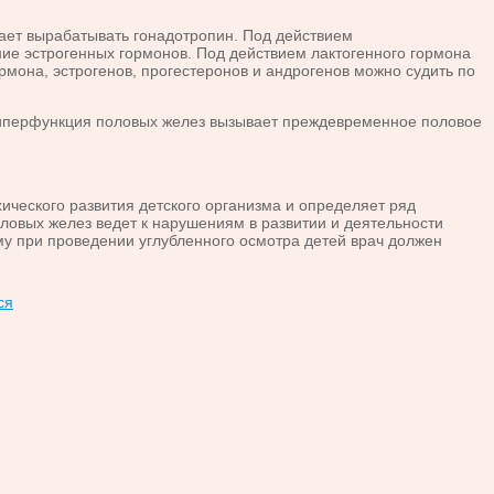
ает вы­рабатывать гонадотропин. Под действием
е эстрогенных гормонов. Под дей­ствием лактогенного гормона
рмона, эстрогенов, прогестеронов и андрогенов можно судить по
Ги­перфункция половых желез вызывает преждевременное половое
че­ского развития детского организма и определяет ряд
овых желез ведет к нару­шениям в развитии и деятельности
ому при проведении углубленного осмотра детей врач должен
ся