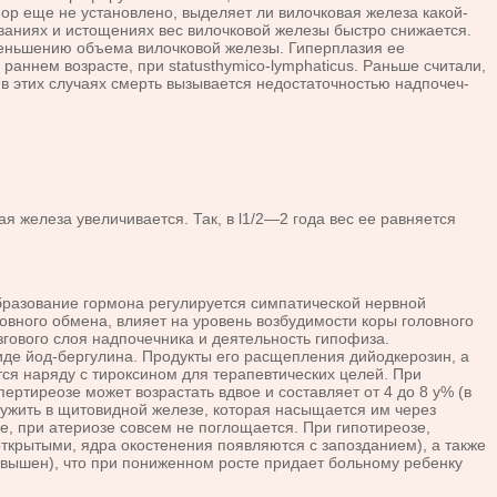
пор еще не установлено, выделяет ли вилочковая железа какой-
еваниях и истощениях вес вилочковой железы быстро снижается.
уменьшению объема вилочковой железы. Гиперплазия ее
ннем возрасте, при statusthymico-lymphaticus. Рань­ше считали,
о в этих случаях смерть вызывается недостаточностью надпочеч­
желе­за увеличивается. Так, в l1/2—2 года вес ее равняется
разование гормона регулируется симпатической нервной
овного обмена, влияет на уровень возбудимости коры головного
гового слоя надпочечника и деятельность гипофиза.
де йод-бергулина. Продукты его расщепления дийодкерозин, а
я наряду с тироксином для тера­певтических целей. При
ертиреозе может возрастать вдвое и составляет от 4 до 8 y% (в
ружить в щитовидной железе, которая насыщается им через
е, при атериозе сов­сем не поглощается. При гипотиреозе,
открытыми, ядра окостенения появляются с запозданием), а также
овышен), что при пониженном росте придает больному ребенку