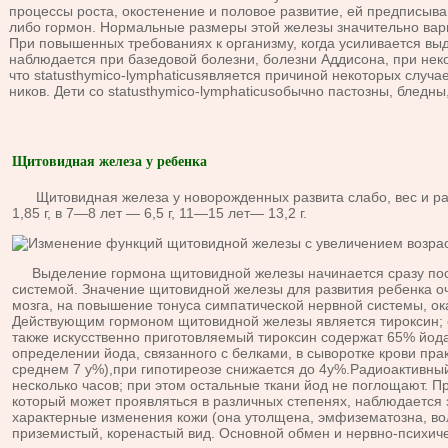
процессы роста, окостенение и половое развитие, ей предписыва
либо гормон. Нормальные размеры этой железы значительно варь
При повышенных требова­ниях к организму, когда усиливается в
наблюдается при базедовой болезни, болезни Аддисона, при неко
что statusthymico-lymphaticusявляется причиной некото­рых случ
ников. Дети со statusthymico-lymphaticusобычно пастозны, бледн
Щитовидная железа у ребенка
Щитовидная железа у новорожденных развита слабо, вес и разви
1,85 г, в 7—8 лет — 6,5 г, 11—15 лет— 13,2 г.
Выделение гормона щитовидной железы начинается сразу после
системой. Значение щитовидной железы для развития ребенка оч
мозга, на по­вышение тонуса симпатической нервной системы, о
Действующим гормоном щитовидной железы является тироксин; о
также искусственно приго­товляемый тироксин содержат 65% йод
определении йода, связанного с белками, в сы­воротке крови пр
среднем 7 у%),при гипотиреозе снижается до 4у%.Радиоак­тивны
несколь­ко часов; при этом остальные ткани йод не поглощают. П
который может проявляться в различных степенях, наблюдается з
характерные изменения кожи (она утолщена, эмфизематозна, во
приземистый, коренастый вид. Основной обмен и нервно-психи­ч