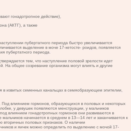
ывают гонадотропное действие),
на (АКТГ), а также
ступлении пубертат­ного периода быстро увеличивается
личивается выделение в моче 17-кетосте- роидов, появляется
ния пубертатного периода.
твер­ждается тем, что наступление половой зрелости идет
й. На общее созревание организма могут влиять и другие
в извитых се­менных канальцах в семяобразующем эпителии,
од вли­янием гормонов, образующихся в половых и некоторых
обке, у девушек появля­ются менструации, у мальчиков
я под влиянием гонадотропных гормонов они развиваются в
е мальчиков начинается в среднем в 13—14 лет и заканчивается к
ю вто­ричных половых признаков. О наличии
ников и яичек можно определить по вы­делению с мочой 17-