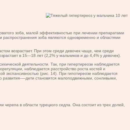
зловатого зоба, малой эффективностью при лечении препаратами
сти распространения зоба являются одновременно и областями
том воз­растает. При этом среди девочек чаще, чем среди
озрастает в 15—18 лет (2,2% у мальчиков и до 4,4% у девочек).
хической деятельности. Так, при гипертиреозе наблюдается
регуляции, наблюдается рас­стройство роста костей и
ой экспансивностью (рис. 14). При гипотиреозе наблюдается
го развития-—дети становятся малоподвиж­ными, сонливыми,
репа в об­ласти турецкого седла. Она состоит из трех долей,