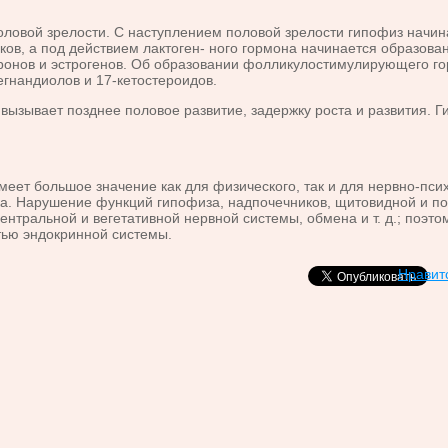
ло­вой зрелости. С наступлением половой зрелости гипофиз начин
, а под действием лактоген- ного гормона начинается образовани
ронов и эстрогенов. Об образовании фоллику­лостимулирующего го
гнандиолов и 17-кетостероидов.
ызывает позднее половое развитие, задержку роста и развития. 
ет большое значение как для физического, так и для нервно-психи
. Нарушение функций гипофиза, надпочечников, щитовидной и пол
нтральной и вегетативной нервной системы, обмена и т. д.; поэт
тью эндокринной системы.
Нравит