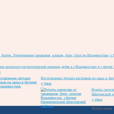
Артем. Уничтожение тараканов, клопов, блох, блох во Владивостоке, г.
ие психолого-педагогической помощи детям в г.Владивостоке и г.Артем
w
Изготовление детских костюмов на заказ в Ар
+ View
Купить средст
Шкотовский 
+ View
Навигация