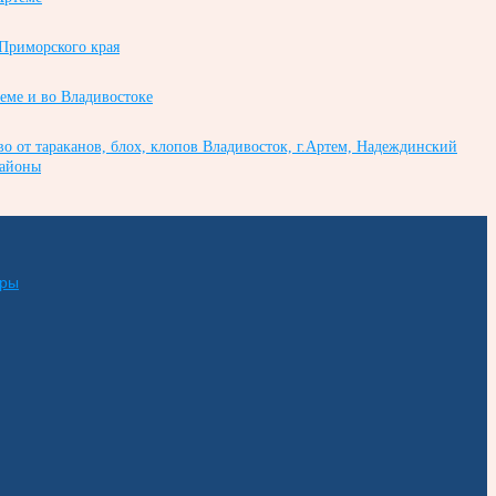
 Приморского края
теме и во Владивостоке
во от тараканов, блох, клопов Владивосток, г.Артем, Надеждинский
районы
еры