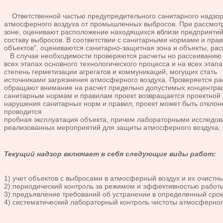
Ответственной частью предупредительного санитарного надзор
атмосферного воздуха от промышленных выбросов. При рассмот
зоне, оценивают расположение находящихся вблизи предприятий
составу выбросов. В соответствии с санитарными нормами и пра
объектов", оцениваются санитарно-защитная зона и объекты, ра
В случае необходимости проверяются расчеты но рассеиванию в
всех этапах основного технологического процесса и на всех эта
степень герметизации агрегатов и коммуникаций, могущих стать
источниками загрязнения атмосферного воздуха. Проверяется ра
обращают внимание на расчет предельно допустимых концентрац
санитарным нормам и правилам проект возвращается проектной о
нарушения санитарных норм и правил, проект может быть отклоне
проводится
пробная эксплуатация объекта, причем лабораторными исследова
реализованных мероприятий для защиты атмосферного воздуха.
Текущий надзор включает в себя следующие виды работ:
1) учет объектов с выбросами в атмосферный воздух и их очистн
2) периодический контроль за режимом и эффективностью работ
3) предъявление требований об устранении в определенный сро
4) систематический лабораторный контроль чистоты атмосферног