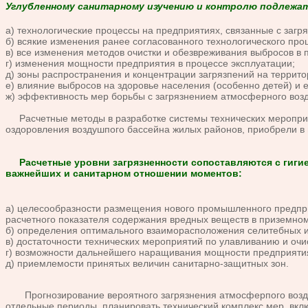
Углубленному санитарному изучению и контролю подлежа
а) технологические процессы на предприятиях, связанные с загр
б) всякие изменения ранее согласованного технологического про
в) все изменения методов очистки и обезвреживания выбросов в 
г) изменения мощности предприятия в процессе эксплуатации;
д) зоны распространения и концентрации загрязпений на террито
е) влияние выбросов на здоровье населения (особенно детей) и 
ж) эффективность мер борьбы с загрязнением атмосферного возд
Расчетные методы в разработке системы технических мероприя
оздоровления воздушпого бассейна жилых районов, приобрели в
Расчетные уровни загрязненности сопоставляются с гигие
важнейших и санитарном отношении моментов:
а) целесообразности размещения нового промышленного предпри
расчетного показателя содержания вредных веществ в приземном
б) определения оптимального взаиморасположения селитебных и
в) достаточности технических мероприятий по улавливанию и очи
г) возможности дальнейшего наращивания мощности предприяти
д) приемлемости принятых величин санитарно-защитных зон.
Прогнозирование вероятного загрязнения атмосферпого воздух
отдельные периоды, планировать технический комплекс мер, вкл