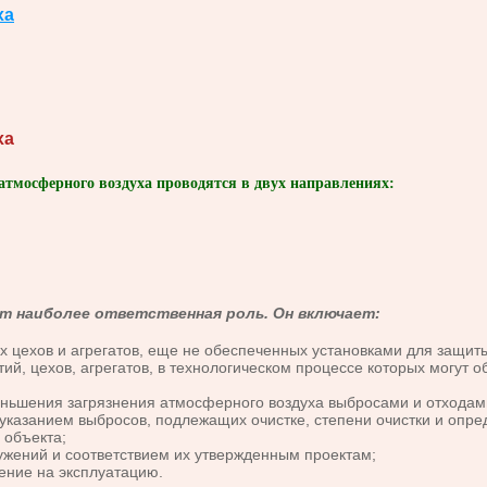
ха
ха
атмосферного воздуха проводятся в двух направлениях:
т наиболее ответственная роль. Он включает:
 цехов и агрегатов, еще не обеспеченных установками для защит
тий, цехов, агрегатов, в технологическом процессе которых могут
еньшения загрязнения атмосферного воздуха выбросами и отходам
 указанием выбросов, подлежащих очистке, степени очистки и опр
 объекта;
ужений и соответствием их утвержденным проектам;
ение на эксплуатацию.