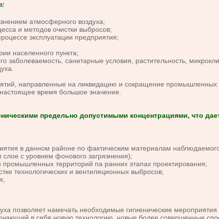
т:
язнением атмосферного воздуха;
цесса и методов очистки выбросов;
процессе эксплуатации предприятия;
рии населенного пункта;
его заболеваемость, санитарные условия, растительность, микрок
уха.
тий, направленные на ликвидацию и сокращение промышленных в
 настоящее время большое значение.
ническими предельно допустимыми концентрациями, что дае
ятия в данном районе по фактическим материалам наблюдаемого 
 слое с уровнем фонового загрязнения);
 промышленных территорий па ранних этапах проектирования;
стке технологических и вентиляционных выбросов;
я;
а позволяет намечать необходимые гигиенические мероприятия п
ючающий в себя новую технологию, новые более совершенные спос