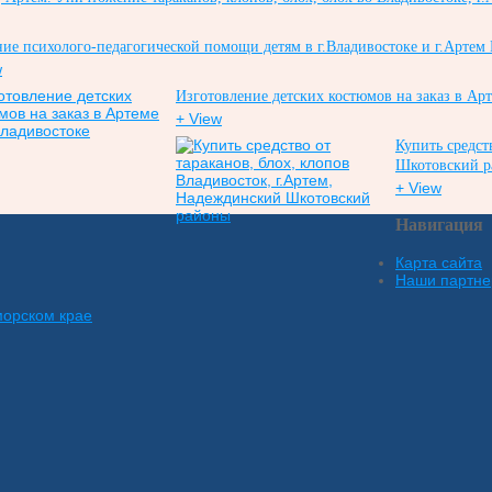
ие психолого-педагогической помощи детям в г.Владивостоке и г.Артем
w
Изготовление детских костюмов на заказ в Ар
+ View
Купить средст
Шкотовский 
+ View
Навигация
Карта сайта
Наши партн
морском крае