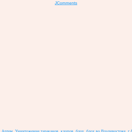
JComments
Артем. Уничтожение тараканов, клопов, блох, блох во Владивостоке, г.