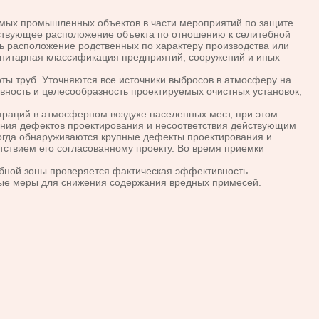
емых промышленных объектов в части мероприятий по защите
ствующее расположение объекта по отношению к селитебной
ь расположение родственных по характеру производства или
анитарная классификация предприятий, сооружений и иных
ы труб. Уточняются все источники выбросов в атмосферу на
ивность и целесообразность проектируемых очистных установок,
траций в атмосферном воздухе населенных мест, при этом
ния дефектов проектирования и несоответствия действующим
когда обнаруживаются крупные дефекты проектирования и
етствием его согласованному проекту. Во время приемки
ебной зоны проверяется фактическая эффективность
ные меры для снижения содержания вредных примесей.