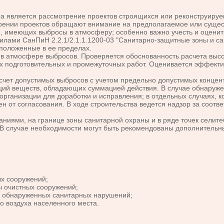
а является рассмотрение проектов строящихся или реконструиру
рении проектов обращают внимание на предполагаемое или суще
, имеющих выбросы в атмосферу; особенно важно учесть и оценит
вилами СанПиН 2.2.1/2.1.1.1200-03 "Санитарно-защитные зоны и с
сположенные в ее пределах.
 атмосфере выбросов. Проверяется обоснованность расчета высот
пах подготовительных и промежуточных работ. Оценивается эффект
счет допустимых выбросов с учетом предельно допустимых концен
ий веществ, обладающих суммацией действия. В случае обнаруже
рганизации для доработки и исправления; в отдельных случаях, 
н от согласования. В ходе строительства ведется надзор за соотв
ниями, на границе зоны санитарной охраны и в ряде точек селит
 В случае необходимости могут быть рекомендованы дополнитель
ых сооружений;
ы очистных сооружений;
к обнаруженных санитарных нарушений;
о воздуха населенного места.