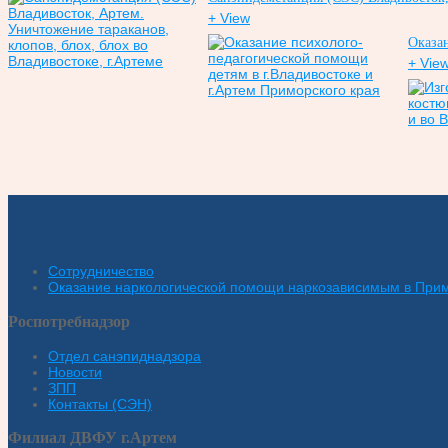
+ View
Оказан
+ Vie
Сотрудничество
Оказание наркологической помощи наркозависимым в При
Роспотребнадзор
Отдел санэпиднадзора
Новости
ЗПП
Контакты (СЭН)
Филиал ДВФУ г.Артем