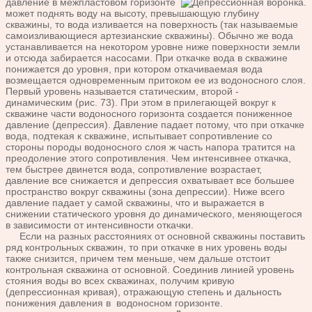
давление в межпластовом горизонте
может поднять воду на высоту, превышающую глубину
скважины, то вода изливается на поверхность (так называемые
самоизливающиеся артезианские скважины). Обычно же вода
устанавливается на некотором уровне ниже поверхности земли
и отсюда забирается насосами. При откачке вода в скважине
понижается до уровня, при котором откачиваемая вода
возмещается одновременным притоком ее из водоносного слоя.
Первый уровень называется статическим, второй -
динамическим (рис. 73). При этом в прилегающей вокруг к
скважине части водоносного горизонта создается пониженное
давление (депрессия). Давление падает потому, что при откачке
вода, подтекая к скважине, испытывает сопротивление со
стороны породы водоносного слоя ж часть напора тратится на
преодоление этого сопротивления. Чем интенсивнее откачка,
тем быстрее двинется вода, сопротивление возрастает,
давление все снижается и депрессия охватывает все большее
пространство вокруг скважины (зона депрессии). Ниже всего
давление падает у самой скважины, что и выражается в
снижении статического уровня до динамического, меняющегося
в зависимости от интенсивности откачки.
Если на разных расстояниях от основной скважины поставить
ряд контрольных скважин, то при откачке в них уровень воды
также снизится, причем тем меньше, чем дальше отстоит
контрольная скважина от основной. Соединив линией уровень
стояния воды во всех скважинах, получим кривую
(депрессионная кривая), отражающую степень и дальность
понижения давления в водоносном горизонте.