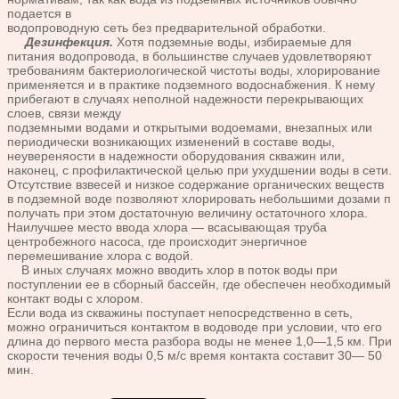
подается в
водопроводную сеть без предварительной обработки.
Дезинфекция.
Хотя подземные воды, избираемые для
питания водопровода, в большинстве случаев удовлетворяют
требованиям бактериологической чистоты воды, хлорирование
применяется и в практике подземного водоснабжения. К нему
прибегают в случаях неполной надежности перекрывающих
слоев, связи между
подземными водами и открытыми водоемами, внезапных или
периодически возникающих изменений в составе воды,
неувереняости в надежности оборудования скважин или,
наконец, с профилактической целью при ухудшении воды в сети.
Отсутствие взвесей и низкое содержание органических веществ
в подземной воде позволяют хлорировать небольшими дозами п
получать при этом достаточную величину остаточного хлора.
Наилучшее место ввода хлора — всасывающая труба
центробежного насоса, где происходит энергичное
перемешивание хлора с водой.
В иных случаях можно вводить хлор в поток воды при
поступлении ее в сборный бассейн, где обеспечен необходимый
контакт воды с хлором.
Если вода из скважины поступает непосредственно в сеть,
можно ограничиться контактом в водоводе при условии, что его
длина до первого места разбора воды не менее 1,0—1,5 км. При
скорости течения воды 0,5 м/с время контакта составит 30— 50
мин.