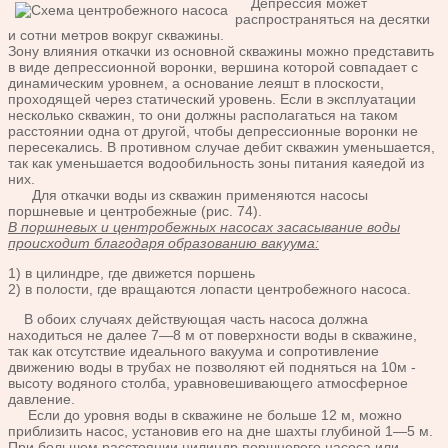
Депрессия может
распространяться на десятки
и сотни метров вокруг скважины.
Зону влияния откачки из основной скважины можно представить
в виде депрессионной воронки, вершина которой совпадает с
динамическим уровнем, а основание леяшт в плоскости,
проходящей через статический уровень. Если в эксплуатации
несколько скважин, то они должны располагаться на таком
расстоянии одна от другой, чтобы депрессионные воронки не
пересекались. В противном случае дебит скважин уменьшается,
так как уменьшается водообильность зоны питания каяедой из
них.
Для откачки воды из скважин применяются насосы
поршневые и центробежные (рис. 74).
В поршневых и центробежных насосах засасывание воды
происходит благодаря образованию вакуума:
1) в цилиндре, где движется поршень
2) в полости, где вращаются лопасти центробежного насоса.
В обоих случаях действующая часть насоса должна
находиться не далее 7—8 м от поверхности воды в скважине,
так как отсутствие идеального вакуума и сопротивление
движению воды в трубах не позволяют ей подняться на 10м -
высоту водяного столба, уравновешивающего атмосферное
давление.
Если до уровня воды в скважине не больше 12 м, можно
приблизить насос, установив его на дне шахты глубиной 1—5 м.
При большем расстоянии цилиндр поршневого насоса или