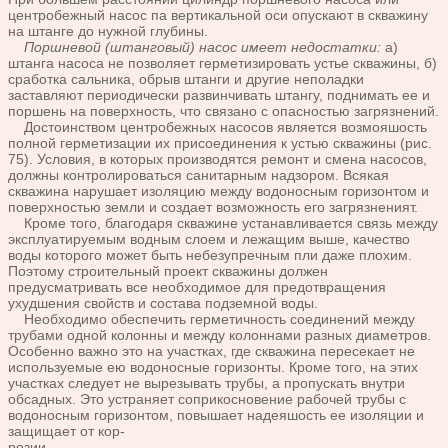
центробежный насос па вертикальной оси опускают в скважину
на штанге до нужной глубины.
Поршневой (штанговый) насос имеет недостатки:
а)
штанга насоса не позволяет герметизировать устье скважины, б)
сработка сальника, обрыв штанги и другие неполадки
заставляют периодически развинчивать штангу, поднимать ее и
поршень на поверхность, что связано с опасностью загрязнений.
Достоинством центробежных насосов является возмояшость
полной герметизации их присоединения к устью скважины (рис.
75). Условия, в которых производятся ремонт и смена насосов,
должны контролироваться санитарным надзором. Всякая
скважина нарушает изоляцию между водоносным горизонтом и
поверхностью земли и создает возможность его загрязненият.
Кроме того, благодаря скважине устанавливается связь между
эксплуатируемым водным слоем и лежащим выше, качество
воды которого может быть небезупречным пли даже плохим.
Поэтому строительный проект скважины должен
предусматривать все необходимое для предотвращения
ухудшения свойств и состава подземной воды.
Необходимо обеспечить герметичность соединений между
трубами одной колонны и между колоннами разных диаметров.
Особенно важно это на участках, где скважина пересекает не
используемые ею водоносные горизонты. Кроме того, на этих
участках следует не вырезывать трубы, а пропускать внутри
обсадных. Это устраняет соприкосновение рабочей трубы с
водоносным горизонтом, повышает надеяшость ее изоляции и
защищает от кор-
розии.