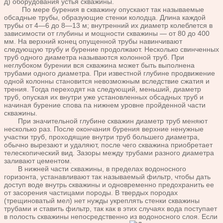
д) оборудования устья скважины.
По мере бурения в скважину опускают так называемые
обсадные трубы, образующие стенки колодца. Длина каждой
трубы от 4—6 до 8—13 м; внутренний их диаметр колеблется в
зависимости от глубины и мощности скважины — от 80 до 400
мм. На верхний конец опущенной трубы навинчивают
следующую трубу и бурение продолжают. Несколько свинченных
труб одного диаметра называются колонной труб. При
неглубоком бурении вся скважина может быть выполнена
трубами одного диаметра. При известной глубине продвижение
одной колонны становится невозможным вследствие сжатия и
трения. Тогда переходят на следующий, меньший, диаметр
труб, опуская их внутри уже установленных обсадных труб и
начиная бурение спова па нижнем уровне пройденной части
скважины.
При значительной глубине скважин диаметр труб меняют
несколько раз. После окончания бурения верхние ненужные
участки труб, проходящие внутри труб большего диаметра,
обычно вырезают и удаляют, после чего скважина приобретает
телескопический вид. Зазоры между трубами разного диаметра
заливают цементом.
В нижней части скважины, в пределах водоносного
горизонта, устанавливают так называемый фильтр, чтобы дать
доступ воде внутрь скважины и одновременно предохранить ее
от засорения частицами породы. В твердых породах
(трещиноватый мел) нет нужды укреплять стенки скважины
трубами и ставить фильтр, так как в этих случаях вода поступает
в полость скважины непосредственно из водоносного слоя. Если