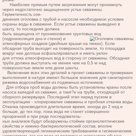
Наиболее прямым путем загрязнения могут проникнуть
через недостаточно защищенное устье скважины.
Герметичность сое-
динения оголовка с трубой и насосом необходимое условие
охраны воды в скважине. Если устье скважины выведено в
шахту, то последняя должна
быть защищена от проникновения грунтовых вод
(гидроизоляция
дна и стенок) и
атмосферных осадков (двойные крыши на люках). Если
обсадная труба выходит на поверхность земли, то площадка
вокруг нее доллша асфальтироваться и иметь уклон
для оттока атмосферных вод в сторону от скважины. Обсадная
труба должна выступать не менее чем на 0,5 м над
поверхностью земли или дном шахты.
Включение всех этих деталей в проект скважины и проверкаих
выполнения в натуре имеют большое значение для санитарного
режима водоснабжения из подземных источников.
Для отбора проб воды должны быть установлены краны после
насоса каяедой из скважин, а такя?е на трубе, отходящей от
сборного резервуара. Последний этап перед пуском в
эксплуатацию - хлорировапие скважины и пробная откачка воды.
Откачка производится длительное время, иногда до 2 нед и
больше, до тех пор, пока вода не станет совершенно
прозрачной и при ряде последователь-
ных анализов будут обнаружены стойкие органолептические
свойства и химико-бактериологический состав, вполне
удовлетворяющий гигиеническим требованиям и гигиеническим
нормативам, так как вода из подземных источников обычно