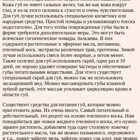
Кожа губ не имеет сальных желез, так же как кожа вокруг
глаз, и из-за этого склонна к сухости и очень чувствительная.
Для губ лучше использовать специальную косметику или
народные средства. Простой помады и увлажняющего блеска
недостаточно. Для того чтобы поврежденные губы были в
форме требуются дополнительные меры. Это могут быть
всяческие гигиенические помады, бальзамы. В них
содержатся растительные и эфирные масла, витамины,
пчелиный воск, экстракты различных трав, протеины. Зимой
лучше использовать смеси более жирные, а летом менее.
Также полезно для губ использовать скраб, один раз в 10
дней, он хорошо удаляет отмершие частицы и обеспечивает
губы питательными веществами. Для этого существует
специальный скраб для губ, можно так же использовать
засахаривший мед. Можно массажировать губы влажной
зубной щеткой, этот массаж усиливает циркуляцию крови в
области губ.
Существуют средства для питания губ, которые можно
приготовить дома. Их очень много. Самый питательный и
действительный, это рецепт на основе пчелиного воска. Нам
понадобиться две ложки жидкого пчелиного воска, его нужно
заранее растопить, добавляем туда одну столовую ложечку
растительного масла, так же можно пальмового, персикового
и т.д., ложку чайную меда, чайную ложку сок алоэ, еще можно