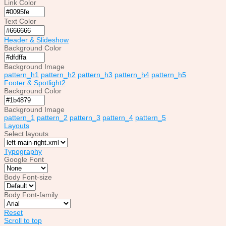
Link Color
Text Color
Header & Slideshow
Background Color
Background Image
pattern_h1
pattern_h2
pattern_h3
pattern_h4
pattern_h5
Footer & Spotlight2
Background Color
Background Image
pattern_1
pattern_2
pattern_3
pattern_4
pattern_5
Layouts
Select layouts
Typography
Google Font
Body Font-size
Body Font-family
Reset
Scroll to top