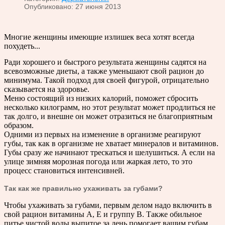
Опубликовано: 27 июня 2013
Многие женщины имеющие излишек веса хотят всегда
похудеть...
Ради хорошего и быстрого результата женщины садятся на
всевозможные диеты, а также уменьшают свой рацион до
минимума. Такой подход для своей фигурой, отрицательно
сказывается на здоровье.
Меню состоящий из низких калорий, поможет сбросить
несколько килограмм, но этот результат может продлиться не
так долго, и внешне он может отразиться не благоприятным
образом.
Одними из первых на изменение в организме реагируют
губы, так как в организме не хватает минералов и витаминов.
Губы сразу же начинают трескаться и шелушиться. А если на
улице зимняя морозная погода или жаркая лето, то это
процесс становиться интенсивней.
Так как же правильно ухаживать за губами?
Чтобы ухаживать за губами, первым делом надо включить в
свой рацион витамины А, Е и группу В. Также обильное
питье чистой воды выпитое за день помогает вашим губам.