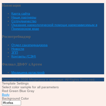
Навигация
Карта сайта
Наши партнеры
Сотрудничество
Оказание наркологической помощи наркозависимым в
Приморском крае
Роспотребнадзор
Отдел санэпиднадзора
Новости
ЗПП
Контакты (СЭН)
Филиал ДВФУ г.Артем
Медицина катастроф
Copyright © 2026 Медицина и здоровье. All Rights Reserved.
Template Settings
Select color sample for all parameters
Red
Green
Blue
Gray
Body
Background Color