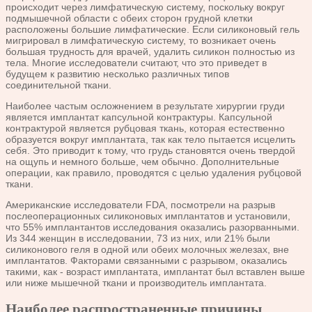
происходит через лимфатическую систему, поскольку вокруг
подмышечной области с обеих сторон грудной клетки
расположены большие лимфатические. Если силиконовый гель
мигрировал в лимфатическую систему, то возникает очень
большая трудность для врачей, удалить силикон полностью из
тела. Многие исследователи считают, что это приведет в
будущем к развитию несколько различных типов
соединительной ткани.
Наиболее частым осложнением в результате хирургии груди
является имплантат капсульной контрактуры. Капсульной
контрактурой является рубцовая ткань, которая естественно
образуется вокруг имплантата, так как тело пытается исцелить
себя. Это приводит к тому, что грудь становятся очень твердой
на ощупь и немного больше, чем обычно. Дополнительные
операции, как правило, проводятся с целью удаления рубцовой
ткани.
Американские исследователи FDA, посмотрели на разрыв
послеоперационных силиконовых имплантатов и установили,
что 55% имплантантов исследования оказались разорванными.
Из 344 женщин в исследовании, 73 из них, или 21% были
силиконового геля в одной или обеих молочных железах, вне
имплантатов. Факторами связанными с разрывом, оказались
такими, как - возраст имплантата, имплантат был вставлен выше
или ниже мышечной ткани и производитель имплантата.
Наиболее распространенные причины