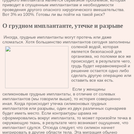
грудного имплантата является серьезной проблемой, которая
приводит в спущенным имплантантам и необходимости
проведения другого опасного хирургического вмешательства.
Вот 3% из 100%. Готовы ли вы пойти на такой риск?
О грудном имплантанте, утечке и разрыве
Иногда, грудные имплантанты могут протечь или даже
сломаться. Хотя большинство имплантантов сегодня заполнены
соленой
водой, которая
является безопасной для
организма, но поломки все же
происходит, в результате чего,
грудь будет неравномерной и
решение остается одно либо
сделать другую операцию или
оставить все как есть.
Если у женщины
силиконовые грудные имплантаты, в отличие от солевых
имплантантов (мы говорили выше), то история совершенно
иная. Когда происходит утечка силиконовых грудных
имплантатов или разрывы, один из двух различных сценариев
будет иметь место. Если контрактуры шрама не
сформировались вокруг имплантата, то может произойти течка в
окружающую ткань, в результате чего возникает ощущение, что
имплантант сдулся. Отсюда следует, что силикон начнет
мигрировать в другие области тела. Эта миграция обычно