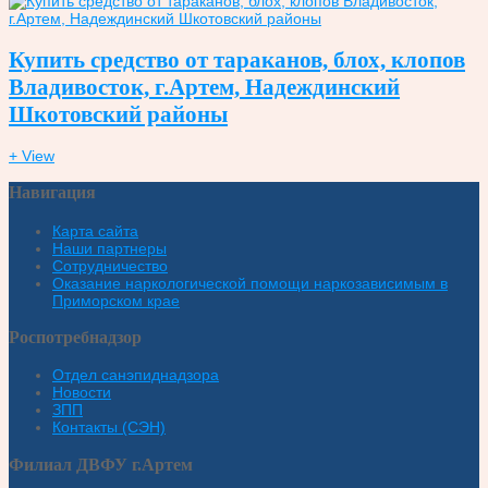
Купить средство от тараканов, блох, клопов
Владивосток, г.Артем, Надеждинский
Шкотовский районы
+ View
Навигация
Карта сайта
Наши партнеры
Сотрудничество
Оказание наркологической помощи наркозависимым в
Приморском крае
Роспотребнадзор
Отдел санэпиднадзора
Новости
ЗПП
Контакты (СЭН)
Филиал ДВФУ г.Артем