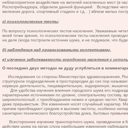
неблагоприятное воздействие на жителей населенных мест (в час
Роспотребнадзора, обделили данной функцией.
Вследствии чего
железная дорога, спортивный стадион и т.д... ) вблизи жилых по
г) психологические тесты
По вопроссу психологических тестов населения, Уважаемые читате
моей точки зрения, то психологические тесты населения проводи
на деле (когда построили источник шума, и не подумали, что буде
д) наблюдения над организованными коллективами,
е) изучение заболеваемости городского населения с испо
О последних двух методах не дуду углубляться в комментари
Исследования со стороны Министерстра здравоохранения, Роспо
структурное подразделение в просторародии до сих пор называю
нервную деятельность, пищеварительную, эндокринную, мышечную
Для удобства изучения влияния городского шума его подраздел
характерными источниками по уровню, спектральному составу, в
широкополосный, с преобладанием низких и средних частот. Квар
даже прерывистым. Эти изменения носят случайный характер. Ма
причем преобладают средние и высокие частоты, особенно непер
санитарно-технического благоустройства дома, бытовых привыче
Всестороннее изучение транспортного шума, проведенное в Мос
действии шума на орган слуха наибольшие изменения наблюдались