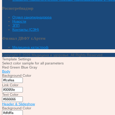
Роспотребнадзор
Отдел санэпиднадзора
Новости
ЗПП
Контакты (СЭН)
Филиал ДВФУ г.Артем
Медицина катастроф
Copyright © 2026 Медицина и здоровье. All Rights Reserved.
Template Settings
Select color sample for all parameters
Red
Green
Blue
Gray
Body
Background Color
Link Color
Text Color
Header & Slideshow
Background Color