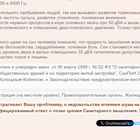
00 и 4000 Гц.
ельного пребывания людей, так как вызывает развитие тормозных
е частоты пульса, развитие утомления, понижение внимания.
ти нервных процессов в коре головного мозга при 50 дБА и выше
систолического и повышению диастолического давления. Только п
 шума на сон человека показали, что трудность засыпания возни
о беспокойства, сердцебиение, головная боль. Сон становится не
 уровень звука в жилых помещениях 35 дБА гигиепически допусти
рантию покоя и тишины.
нн и утвержден закон от 30 марта 1999 г. № 52-ФЗ "О санитарн
общественных зданий и на территории жилой застройки", СанПиН 2
Жилищным Кодексом
, и Законодательством предусмотренным мест
ация (на местном уровне), Правоохранительные органы, Жилищна
затрагивает Вашу проблемму, о недовольстве влияния шума н
фицированный ответ
с точки зрения Санитарного мышления. 
Нравит