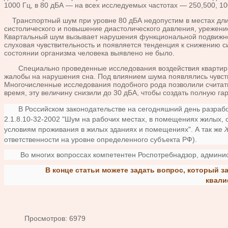
1000 Гц, в 80 дБА — на всех исследуемых частотах — 250,500, 10
Транспортный шум при уровне 80 дБА недопустим в местах длит
систолического и повышение диастолического давления, урежени
Квартальный шум вызывает нарушения функциональной подвижнос
слуховая чувствительность и появляется тенденция к снижению 
состоянии организма человека выявлено не было.
Специально проведенные исследования воздействия квартирного
жалобы на нарушения сна. Под влиянием шума появлялись чувств
Многочисленные исследования подобного рода позволили считать
время, эту величину снизили до 30 дБА, чтобы создать полную га
В Российском законодательстве на сегодняшний день разработа
2.1.8.10-32-2002 "Шум на рабочих местах, в помещениях жилых, 
условиям проживания в жилых зданиях и помещениях". А так же
ответственности на уровне определенного субъекта РФ).
Во многих вопроссах компетентен Роспотребнадзор, администр
В конце статьи можете задать вопрос, который 
квали
Просмотров: 6979