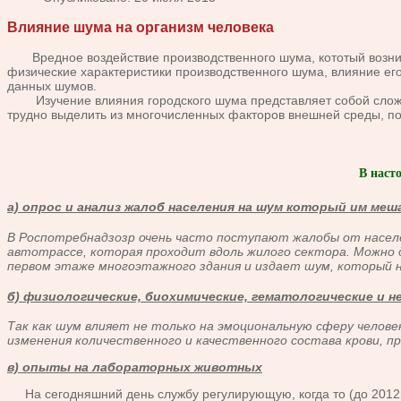
Влияние шума на организм человека
Вредное воздействие производственного шума, кототый возник
физические характеристики производственного шума, влияние ег
данных шумов.
Изучение влияния городского шума представляет собой сложную
трудно выделить из многочисленных факторов внешней среды, п
В наст
а) опрос и анализ жалоб населения на шум который им ме
В Роспотребнадзозр очень часто поступают жалобы от насел
автотрассе, которая проходит вдоль жилого сектора. Можно 
первом этаже многоэтажного здания и издает шум, который
б) физиологические, биохимические, гематологические и
Так как шум влияет не только на эмоциональную сферу человек
изменения количественного и качественного состава крови, 
в) опыты на лабораторных животных
На сегодняшний день службу регулирующую, когда то (до 2012г.)