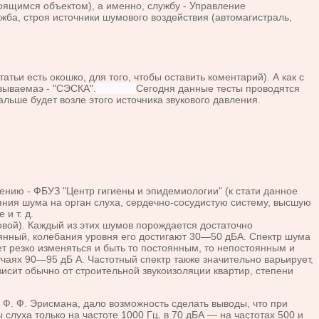
роящимся объектом), а именно, службу - Управление
жба, строя источники шумового воздействия (автомагистраль,
атьи есть окошко, для того, чтобы оставить коментарий).
А как с
азываемаэ - "СЭСКА"
.
Сегодня данные тесты проводятся
альше будет возле этого источника звукового давления.
ию - ФБУЗ "Центр гигиены и эпидемиологии" (к стати данное
ния шума на орган слуха, сердечно-сосудистую систему, высшую
и т. д.
ой). Каждый из этих шумов порождается достаточно
янный, колебания уровня его достигают 30—50 дБА. Спектр шума
т резко изменяться и быть то постоянным, то непостоянным и
аях 90—95 дБ А. Частотный спектр также значительно варьирует,
сит обычно от строительной звукоизоляции квартир, степени
Ф. Ф. Эрисмана, дало возможность сделать выводы, что при
луха только на частоте 1000 Гц, в 70 дБА — на частотах 500 и