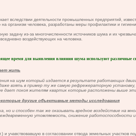
ает вследствии деятельности промышленных предприятий, извест
о
на организм человека, разработаны меры профилактики и гигиен
 задачу из-за многочисленности источников шума и их чрезвыча
овседневно воздействующих на человека.
оящее время для выявления влияния шума используют различные с
шает жить
ения на шум который издается в результате работающих двиг
даже взять в пример ту же самую рефрежераторную установку, 
 не дает покоя жителям квартик которые расположены выше э
 некоторые другие объективные методы исследования
а, но и способен так же оказывать вредное воздействие на мно
преждевременную утомляемость, снижение работоспособности и
 и учавствовавшую в согласовании отвода земельных участков под 