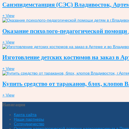
Санэпидемстанция (СЭС) Владивосток, Артем. 
+ View
Оказание психолого-педагогической помощи д
+ View
Изготовление детских костюмов на заказ в Ар
+ View
Купить средство от тараканов, блох, клопов
+ View
Навигация
Карта сайта
Наши партнеры
Сотрудничество
Оказание наркологической помощи наркозависимым в При