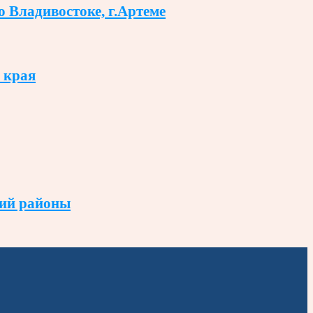
о Владивостоке, г.Артеме
 края
кий районы