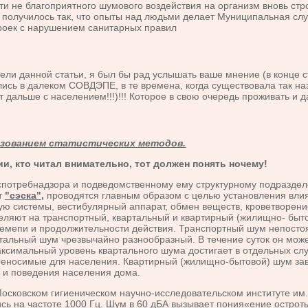
ти не благоприятного шумового воздействия на организм вновь ст
 получилось так, что опыты над людьми делает Муниципальная слу
строек с нарушением санитарных правил
ли данной статьи, я был бы рад услышать ваше мнение (в конце ст
лись в далеком СОВДЭПЕ, в те времена, когда существовала так н
т дальше с населением!!!)!!! Которое в свою очередь проживать и д
льзованием статистических методов.
и, кто читал внимательно, тот должен понять ночему!
требнадзора и подведомственному ему структурному подразделен
т
"сэска",
проводятся главным образом с целью установления влия
 системы, вестибулярный аппарат, обмен веществ, кроветворение 
яют на транспортный, квартальный и квартирный (жилищно- бытов
ремепи и продолжительности действия. Транспортный шум непосто
тальный шум чрезвычайно разнообразный. В течение суток он може
ксимальный уровень квартального шума достигает в отдельных случ
еносимые для населения. Квартирный (жилищно-бытовой) шум зави
к и поведения населения дома.
ковском гигиеническом научно-исследовательском институте им. 
 на частоте 1000 Гц. Шум в 60 дБА вызывает пония«ение остроты с