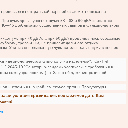
 процессов в центральной нервной системе, пониженна
. При суммарных уровнях шума 58—63 и 60 дБА снижается
ри 40—45 дБА никаких существенных сдвигов в функциональном
кает уже при 40 дБ А, а при 50 дБА предъявлялись серьезные
глубоким, тревожным, не приносит должного отдыха.
мым. Учитывая повышенную чувствительность к шуму в ночное
о-эпидемиологическом благополучии населения", СанПиН
.1.2.2645-10 "Санитарно-эпидемиологические требования к
ным самоуправлением (т.е. Закон об административной
я инспекция и в крайнем случае органы Прокуратуры.
а ваши условия проживания, постараемся дать Вам
Удачи!
ся