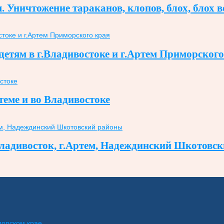
Уничтожение тараканов, клопов, блох, блох в
етям в г.Владивостоке и г.Артем Приморского
теме и во Владивостоке
 Владивосток, г.Артем, Надеждинский Шкотовс
морском крае