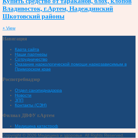
Купить средство от тараканов, блох, клопов
Владивосток, г.Артем, Надеждинский
Шкотовский районы
+ View
Навигация
Карта сайта
Наши партнеры
Сотрудничество
Оказание наркологической помощи наркозависимым в
Приморском крае
Роспотребнадзор
Отдел санэпиднадзора
Новости
ЗПП
Контакты (СЭН)
Филиал ДВФУ г.Артем
Медицина катастроф
Copyright © 2026 Медицина и здоровье. All Rights Reserved.