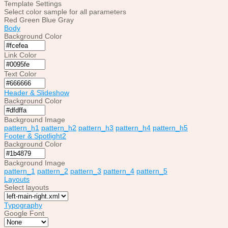
Template Settings
Select color sample for all parameters
Red
Green
Blue
Gray
Body
Background Color
Link Color
Text Color
Header & Slideshow
Background Color
Background Image
pattern_h1
pattern_h2
pattern_h3
pattern_h4
pattern_h5
Footer & Spotlight2
Background Color
Background Image
pattern_1
pattern_2
pattern_3
pattern_4
pattern_5
Layouts
Select layouts
Typography
Google Font