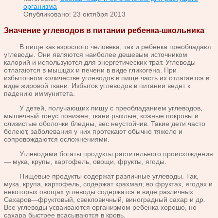
организма
Опубликовано: 23 октября 2013
Значение углеводов в питании ребенка-школьника
В пище как взрослого человека, так и ребенка преобладают
углеводы. Они являются наиболее дешевым источником
калорий и используются для энергетических трат. Углеводы
отлагаются в мышцах и печени в виде гликогена. При
избыточном количестве углеводов в пище часть их отлагается в
виде жировой ткани. Избыток углеводов в питании ведет к
падению иммунитета.
У детей, получающих пищу с преобладанием углеводов,
мышечный тонус понижен, ткани рыхлые, кожные покровы и
слизистые оболочки бледны, вес неустойчив. Такие дети часто
болеют, заболевания у них протекают обычно тяжело и
сопровождаются осложнениями.
Углеводами богаты продукты растительного происхождения
— мука, крупы, картофель, овощи, фрукты, ягоды.
Пищевые продукты содержат различные углеводы. Так,
мука, крупа, картофель, содержат крахмал; во фруктах, ягодах и
некоторых овощах углеводы содержатся в виде различных
Сахаров—фруктовый, свекловичный, виноградный сахар и др.
Все углеводы усваиваются организмом ребенка хорошо, но
сахара быстрее всасываются в кровь.