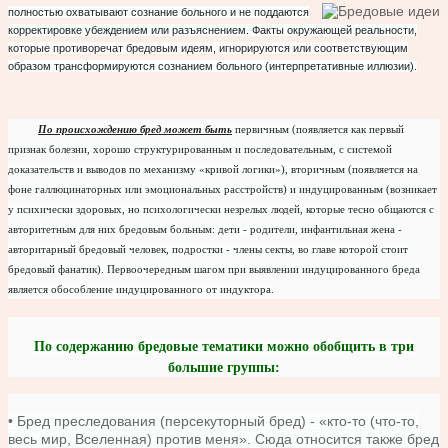
полностью охватывают сознание больного и не поддаются
корректировке убеждением или разъяснением. Факты окружающей реальности,
которые противоречат бредовым идеям, игнорируются или соответствующим
образом трансформируются сознанием больного (интерпретативные иллюзии).
По происхождению бред может быть
первичным (появляется как первый
признак болезни, хорошо структурированным и последовательным, с системой
доказательств и выводов по механизму «кривой логики»), вторичным (появляется на
фоне галлюцинаторных или эмоциональных расстройств) и индуцированным (возникает
у психически здоровых, но психологически незрелых людей, которые тесно общаются с
авторитетным для них бредовым больным: дети - родители, инфантильная жена -
авторитарный бредовый человек, подростки - члены секты, во главе которой стоит
бредовый фанатик). Первоочередным шагом при выявлении индуцированного бреда
является обособление индуцированного от индуктора.
По содержанию бредовые тематики можно обобщить в три
большие группы:
• Бред преследования (персекуторный бред) - «кто-то (что-то,
весь мир, Вселенная) против меня». Сюда относится также бред