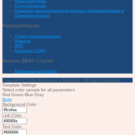
Наши партнеры
Сотрудничество
Оказание наркологической помощи наркозависимым в
Приморском крае
Роспотребнадзор
Отдел санэпиднадзора
Новости
ЗПП
Контакты (СЭН)
Филиал ДВФУ г.Артем
Медицина катастроф
Copyright © 2026 Медицина и здоровье. All Rights Reserved.
Template Settings
Select color sample for all parameters
Red
Green
Blue
Gray
Body
Background Color
Link Color
Text Color