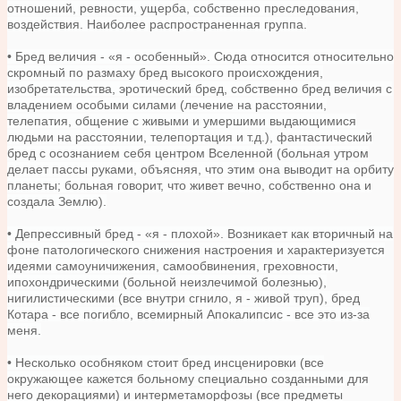
отношений, ревности, ущерба, собственно преследования,
воздействия. Наиболее распространенная группа.
• Бред величия - «я - особенный». Сюда относится относительно
скромный по размаху бред высокого происхождения,
изобретательства, эротический бред, собственно бред величия с
владением особыми силами (лечение на расстоянии,
телепатия, общение с живыми и умершими выдающимися
людьми на расстоянии, телепортация и т.д.), фантастический
бред с осознанием себя центром Вселенной (больная утром
делает пассы руками, объясняя, что этим она выводит на орбиту
планеты; больная говорит, что живет вечно, собственно она и
создала Землю).
• Депрессивный бред - «я - плохой». Возникает как вторичный на
фоне патологического снижения настроения и характеризуется
идеями самоуничижения, самообвинения, греховности,
ипохондрическими (больной неизлечимой болезнью),
нигилистическими (все внутри сгнило, я - живой труп), бред
Котара - все погибло, всемирный Апокалипсис - все это из-за
меня.
• Несколько особняком стоит бред инсценировки (все
окружающее кажется больному специально созданными для
него декорациями) и интерметаморфозы (все предметы