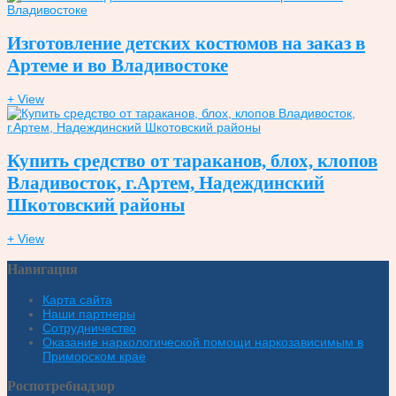
Изготовление детских костюмов на заказ в
Артеме и во Владивостоке
+ View
Купить средство от тараканов, блох, клопов
Владивосток, г.Артем, Надеждинский
Шкотовский районы
+ View
Навигация
Карта сайта
Наши партнеры
Сотрудничество
Оказание наркологической помощи наркозависимым в
Приморском крае
Роспотребнадзор