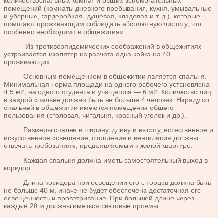
количествоспальных комнат и общих вспомогательных
помещений (комнаты дневного пребывания, кухня, умывальные
и уборные, гардеробная, душевая, кладовая и т. д.), которые
помогают проживающим соблюдать абсолютную чистоту, что
особенно необходимо в общежитиях.
Из противоэпидемических соображений в общежитиях
устраивается изолятор из расчета одна койка на 40
проживающих.
Основным помещением в общежитии является спальня.
Минимальная норма площади на одного рабочего установлена
4,5 м2; на одного студента и учащегося — 6 м2. Количество лиц
в каждой спальне должно быть не больше 4 человек. Наряду со
спальней в общежитии имеются помещения общего
пользования (столовая, читальня, красный уголок и др.).
Размеры спален в ширину, длину и высоту, естественное и
искусственное освещение, отопление и вентиляция должны
отвечать требованиям, предъявляемым к жилой квартире.
Каждая спальня должна иметь самостоятельный выход в
коридор.
Длина коридора при освещении его с торцов должна быть
не больше 40 м, иначе не будет обеспечена достаточная его
освещенность и проветривание. При большей длине через
каждые 20 м должны иметься световые проемы.