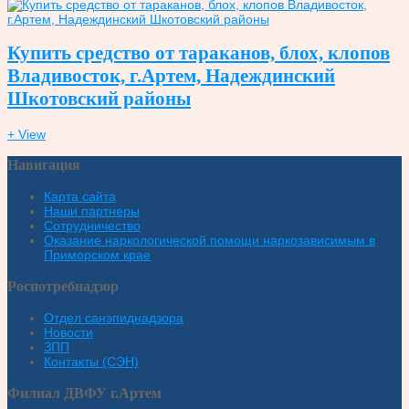
Купить средство от тараканов, блох, клопов
Владивосток, г.Артем, Надеждинский
Шкотовский районы
+ View
Навигация
Карта сайта
Наши партнеры
Сотрудничество
Оказание наркологической помощи наркозависимым в
Приморском крае
Роспотребнадзор
Отдел санэпиднадзора
Новости
ЗПП
Контакты (СЭН)
Филиал ДВФУ г.Артем