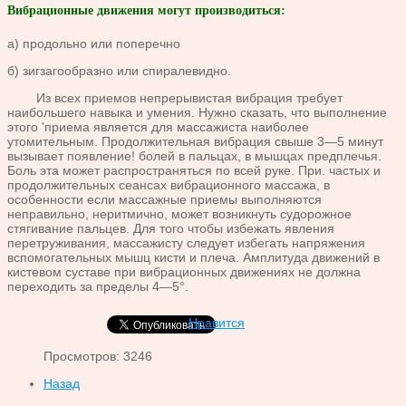
Вибрационные движения могут производиться:
а) продольно или поперечно
б) зигзагообразно или спиралевидно.
Из всех приемов непрерывистая вибрация требует
наибольшего навыка и умения. Нужно сказать, что выполнение
этого 'приема является для массажиста наиболее
утомительным. Продолжительная вибрация свыше 3—5 минут
вызывает появление! болей в пальцах, в мышцах предплечья.
Боль эта может распространяться по всей руке. При. частых и
продолжительных сеансах вибрационного массажа, в
особенности если массажные приемы выполняются
неправильно, неритмично, может возникнуть судорожное
стягивание пальцев. Для того чтобы избежать явления
перетруживания, массажисту следует избегать напряжения
вспомогательных мышц кисти и плеча. Амплитуда движений в
кистевом суставе при вибрационных движениях не должна
переходить за пределы 4—5°.
Нравится
Просмотров: 3246
Назад