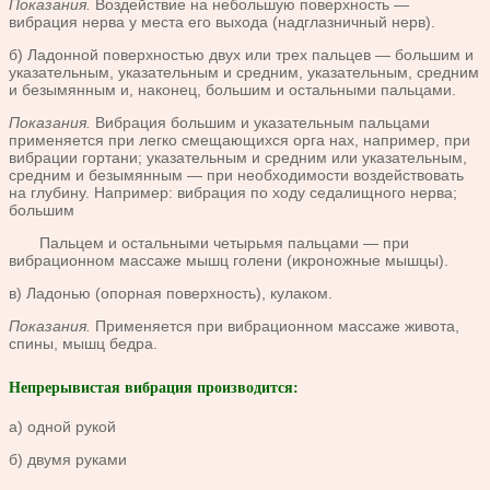
Показания.
Воздействие на небольшую поверхность —
вибрация нерва у места его выхода (надглазничный нерв).
б) Ладонной поверхностью двух или трех пальцев — большим и
указательным, указательным и средним, указательным, средним
и безымянным и, наконец, большим и остальными пальцами.
Показания.
Вибрация большим и указательным пальцами
применяется при легко смещающихся орга нах, например, при
вибрации гортани; указательным и средним или указательным,
средним и безымянным — при необходимости воздействовать
на глубину. Например: вибрация по ходу седалищного нерва;
большим
Пальцем и остальными четырьмя пальцами — при
вибрационном массаже мышц голени (икроножные мышцы).
в) Ладонью (опорная поверхность), кулаком.
Показания.
Применяется при вибрационном массаже живота,
спины, мышц бедра.
Непрерывистая вибрация производится:
а) одной рукой
б) двумя руками