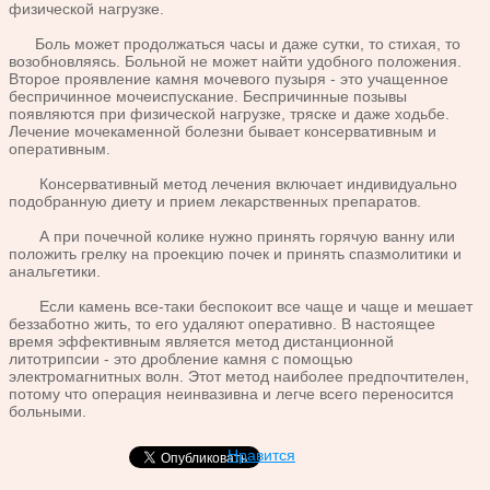
физической нагрузке.
Боль может продолжаться часы и даже сутки, то стихая, то
возобновляясь. Больной не может найти удобного положения.
Второе проявление камня мочевого пузыря - это учащенное
беспричинное мочеиспускание. Беспричинные позывы
появляются при физической нагрузке, тряске и даже ходьбе.
Лечение мочекаменной болезни бывает консервативным и
оперативным.
Консервативный метод лечения включает индивидуально
подобранную диету и прием лекарственных препаратов.
А при почечной колике нужно принять горячую ванну или
положить грелку на проекцию почек и принять спазмолитики и
анальгетики.
Если камень все-таки беспокоит все чаще и чаще и мешает
беззаботно жить, то его удаляют оперативно. В настоящее
время эффективным является метод дистанционной
литотрипсии - это дробление камня с помощью
электромагнитных волн. Этот метод наиболее предпочтителен,
потому что операция неинвазивна и легче всего переносится
больными.
Нравится