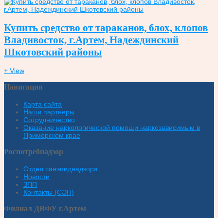
Купить средство от тараканов, блох, клопов
Владивосток, г.Артем, Надеждинский
Шкотовский районы
+ View
Навигация
Карта сайта
Наши партнеры
Сотрудничество
Оказание наркологической помощи наркозависимым в
Приморском крае
Роспотребнадзор
Отдел санэпиднадзора
Новости
ЗПП
Контакты (СЭН)
Филиал ДВФУ г.Артем