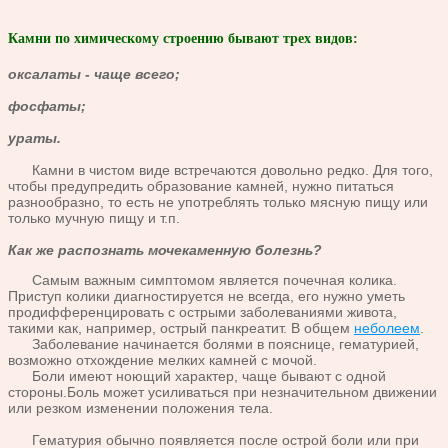
Камни по химическому строению бывают трех видов:
оксалаты - чаще всего;
фосфаты;
ураты.
Камни в чистом виде встречаются довольно редко. Для того,
чтобы предупредить образование камней, нужно питаться
разнообразно, то есть не употреблять только мясную пищу или
только мучную пищу и т.п.
Как же распознать мочекаменную болезнь?
Самым важным симптомом является почечная колика.
Приступ колики диагностируется не всегда, его нужно уметь
продифференцировать с острыми заболеваниями живота,
такими как, например, острый панкреатит. В общем
неболеем
.
Заболевание начинается болями в пояснице, гематурией,
возможно отхождение мелких камней с мочой.
Боли имеют ноющий характер, чаще бывают с одной
стороны.Боль может усиливаться при незначительном движении
или резком изменении положения тела.
Гематурия обычно появляется после острой боли или при