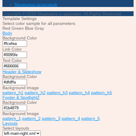
Медицина катастроф
Copyright © 2026 Медицина и здоровье. All Rights Reserved.
Template Settings
Select color sample for all parameters
Red
Green
Blue
Gray
Body
Background Color
Link Color
Text Color
Header & Slideshow
Background Color
Background Image
pattern_h1
pattern_h2
pattern_h3
pattern_h4
pattern_h5
Footer & Spotlight2
Background Color
Background Image
pattern_1
pattern_2
pattern_3
pattern_4
pattern_5
Layouts
Select layouts