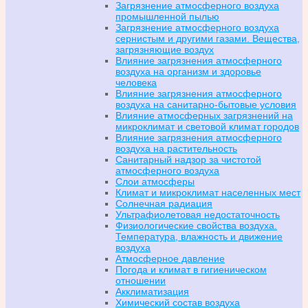
Загрязнение атмосферного воздуха
промышленной пылью
Загрязнение атмосферного воздуха
сернистым и другими газами. Вещества,
загрязняющие воздух
Влияние загрязнения атмосферного
воздуха на организм и здоровье
человека
Влияние загрязнения атмосферного
воздуха на санитарно-бытовые условия
Влияние атмосферных загрязнений на
микроклимат и световой климат городов
Влияние загрязнения атмосферного
воздуха на растительность
Санитарный надзор за чистотой
атмосферного воздуха
Слои атмосферы
Климат и микроклимат населенных мест
Солнечная радиация
Ультрафиолетовая недостаточность
Физиологические свойства воздуха.
Температура, влажность и движение
воздуха
Атмосферное давление
Погода и климат в гигиеническом
отношении
Акклиматизация
Химический состав воздуха