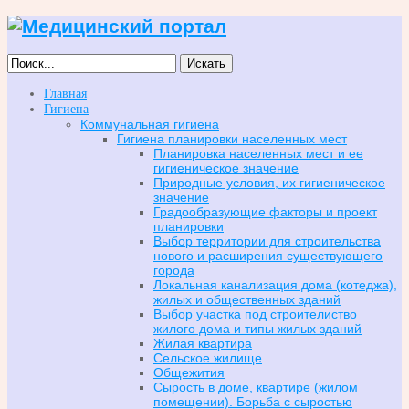
Искать
Главная
Гигиена
Коммунальная гигиена
Гигиена планировки населенных мест
Планировка населенных мест и ее
гигиеническое значение
Природные условия, их гигиеническое
значение
Градообразующие факторы и проект
планировки
Выбор территории для строительства
нового и расширения существующего
города
Локальная канализация дома (котеджа),
жилых и общественных зданий
Выбор участка под строителиство
жилого дома и типы жилых зданий
Жилая квартира
Сельское жилище
Общежития
Сырость в доме, квартире (жилом
помещении). Борьба с сыростью