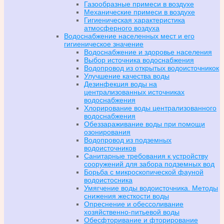
Газообразные примеси в воздухе
Механические примеси в воздухе
Гигиеническая характеристика
атмосферного воздуха
Водоснабжение населенных мест и его
гигиеническое значение
Водоснабжение и здоровье населения
Выбор источника водоснабжения
Водопровод из открытых водоисточникок
Улучшение качества воды
Дезинфекция воды на
централизованных источниках
водоснабжения
Хлорирование воды централизованного
водоснабжения
Обеззараживание воды при помощи
озонирования
Водопровод из подземных
водоисточников
Санитарные требования к устройству
сооружений для забора подземных вод
Борьба с микроскопической фауной
водоистосника
Умягчение воды водоисточника. Методы
снижения жесткости воды
Опреснение и обессоливание
хозяйственно-питьевой воды
Обесфторивание и фторирование