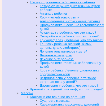
Распространенные заболевания ребенка
Катаракта верхних дыхательных путей
ребенка
Ангина у ребенка
Хронический тонзиллит и
тонзиллогенная интоксикация ребенка
Профилактика и лечение гельминтозов у
детей
Аскаридоз у ребенка, что это такое?
Энтеробиоз у ребенка, что это такое?
Трихоцефалез у ребенка, что это такое?
Тениоз у ребенка (свиной, бычий
цепень, дифиллоботриоз)
Лечение гельминтозов у детей
Лечение аскаридоза
Лечение энтеробиоза
Профилактика глистных заболеваний у
детей
Корь у ребенка. Лечение, диагностика
профилактика кори
Ветряная оспа у ребенка. Что такое
ветряная оспа у детей?
Дизентерия у ребенка, что это такое?
Крепкий сон у детей: что миф, а что - правда?
Массаж
Массаж и его влияние на организм
Сущность массажа
Характеристика массажных движений