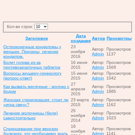
Кол-во строк:
Дата
Заголовок
Автор
Просмотры
создания
Остроконечные кондиломы у
23
Автор:
Просмотров:
женщин. Причины, лечение
ноября
Admin
1137
кондилом.
2016
Болит голова из-за
16 июня
Автор:
Просмотров:
противозачаточных таблеток
2015
Admin
1569
Вопросы акушеру-гинекологу
15 июня
Автор:
Просмотров:
(вопрос-ответ)
2015
Admin
1042
27
Как вызвать месячные - молоко с
Автор:
Просмотров:
апреля
йодом
Admin
1885
2015
Женская стерилизация: стоит ли
23 марта
Автор:
Просмотров:
«игра свеч»?
2015
Admin
1162
25
Лечение молочницы (бели)
Автор:
Просмотров:
ноября
самостоятельно
Admin
1023
2014
18
Спринцевание при женских
Автор:
Просмотров:
ноября
болезнях: что необходимо знать
Admin
1141