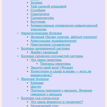
Холера
Тиф сыпной клещевой
Столбняк
Скарлатина
Сальмонеллез
Ботулизм
Алиментарные отравления невыясненной
этиологии
Наркологические болезни
Делирий (белая горячка, delirium tremens)
Алкогольная энцефалопатия
Никотиновое отравление
Болезни эндокринной системы
Диабет сахарный
Болезни сердечно-сосудистой системы
Что такое гематома
Причины гематомы
Защити свой мозг! (Фезам)
Холестерин и сахар в крови — есть ли
взаимосвязь?
Женские болезни
Климакс
Цистит
Причины геморроя у женщин. Лечение
геморроя у женщин
Болезни уха-горла-носа
Что такое фарингит и тонзиллит?
Хронический отит