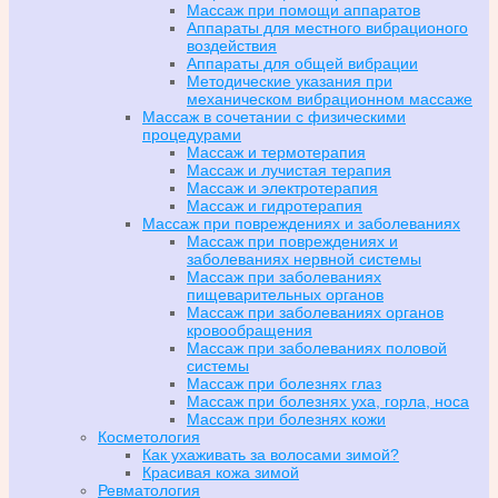
Массаж при помощи аппаратов
Аппараты для местного вибрационого
воздействия
Аппараты для общей вибрации
Методические указания при
механическом вибрационном массаже
Массаж в сочетании с физическими
процедурами
Массаж и термотерапия
Массаж и лучистая терапия
Массаж и электротерапия
Массаж и гидротерапия
Массаж при повреждениях и заболеваниях
Массаж при повреждениях и
заболеваниях нервной системы
Массаж при заболеваниях
пищеварительных органов
Массаж при заболеваниях органов
кровообращения
Массаж при заболеваниях половой
системы
Массаж при болезнях глаз
Массаж при болезнях уха, горла, носа
Массаж при болезнях кожи
Косметология
Как ухаживать за волосами зимой?
Красивая кожа зимой
Ревматология