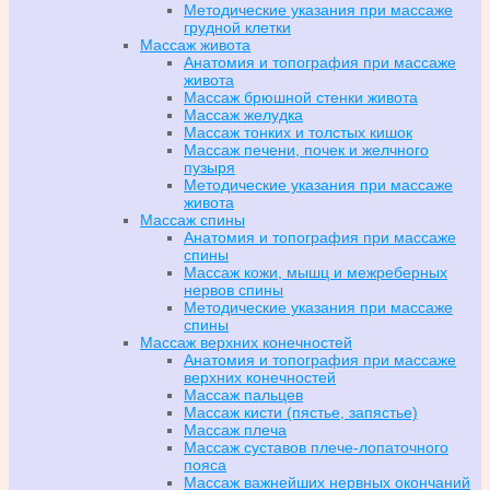
Методические указания при массаже
грудной клетки
Массаж живота
Анатомия и топография при массаже
живота
Массаж брюшной стенки живота
Массаж желудка
Массаж тонких и толстых кишок
Массаж печени, почек и желчного
пузыря
Методические указания при массаже
живота
Массаж спины
Анатомия и топография при массаже
спины
Массаж кожи, мышц и межреберных
нервов спины
Методические указания при массаже
спины
Массаж верхних конечностей
Анатомия и топография при массаже
верхних конечностей
Массаж пальцев
Массаж кисти (пястье, запястье)
Массаж плеча
Массаж суставов плече-лопаточного
пояса
Массаж важнейших нервных окончаний