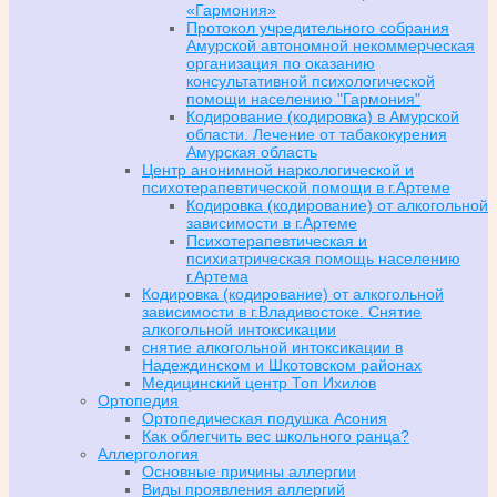
«Гармония»
Протокол учредительного собрания
Амурской автономной некоммерческая
организация по оказанию
консультативной психологической
помощи населению "Гармония"
Кодирование (кодировка) в Амурской
области. Лечение от табакокурения
Амурская область
Центр анонимной наркологической и
психотерапевтической помощи в г.Артеме
Кодировка (кодирование) от алкогольной
зависимости в г.Артеме
Психотерапевтическая и
психиатрическая помощь населению
г.Артема
Кодировка (кодирование) от алкогольной
зависимости в г.Владивостоке. Снятие
алкогольной интоксикации
снятие алкогольной интоксикации в
Надеждинском и Шкотовском районах
Медицинский центр Топ Ихилов
Ортопедия
Ортопедическая подушка Асония
Как облегчить вес школьного ранца?
Аллергология
Основные причины аллергии
Виды проявления аллергий