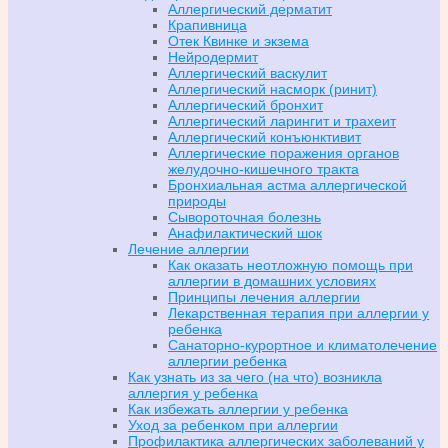
Аллергический дерматит
Крапивница
Отек Квинке и экзема
Нейродермит
Аллергический васкулит
Аллергический насморк (ринит)
Аллергический бронхит
Аллергический ларингит и трахеит
Аллергический конъюнктивит
Аллергические поражения органов
желудочно-кишечного тракта
Бронхиальная астма аллергической
природы
Сывороточная болезнь
Анафилактический шок
Лечение аллергии
Как оказать неотложную помощь при
аллергии в домашних условиях
Принципы лечения аллергии
Лекарственная терапия при аллергии у
ребенка
Санаторно-курортное и климатолечение
аллергии ребенка
Как узнать из за чего (на что) возникла
аллергия у ребенка
Как избежать аллергии у ребенка
Уход за ребенком при аллергии
Профилактика аллергических заболеваний у