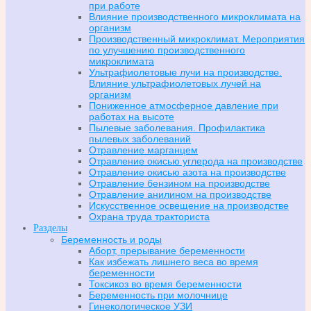
при работе
Влияние производственного микроклимата на
организм
Производственный микроклимат. Мероприятия
по улучшению производственного
микроклимата
Ультрафиолетовые лучи на производстве.
Влияние ультрафиолетовых лучей на
организм
Пониженное атмосферное давление при
работах на высоте
Пылевые заболевания. Профилактика
пылевых заболеваний
Отравление марганцем
Отравление окисью углерода на производстве
Отравление окисью азота на производстве
Отравление бензином на производстве
Отравление анилином на производстве
Искусственное освещение на производстве
Охрана труда тракториста
Разделы
Беременность и роды
Аборт, прерывание беременности
Как избежать лишнего веса во время
беременности
Токсикоз во время беременности
Беременность при молочнице
Гинекологическое УЗИ