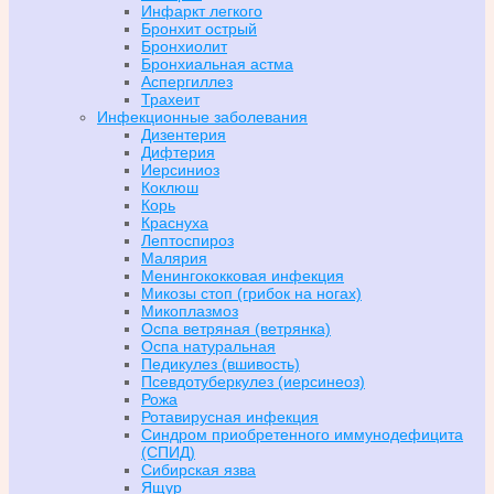
Инфаркт легкого
Бронхит острый
Бронхиолит
Бронхиальная астма
Аспергиллез
Трахеит
Инфекционные заболевания
Дизентерия
Дифтерия
Иерсиниоз
Коклюш
Корь
Краснуха
Лептоспироз
Малярия
Менингококковая инфекция
Микозы стоп (грибок на ногах)
Микоплазмоз
Оспа ветряная (ветрянка)
Оспа натуральная
Педикулез (вшивость)
Псевдотуберкулез (иерсинеоз)
Рожа
Ротавирусная инфекция
Синдром приобретенного иммунодефицита
(СПИД)
Сибирская язва
Ящур