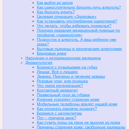
Как выйти из запоя
Как самостоятельно бросить пить алкоголь?
Как бросить курить?
Целевая операция «Здоровье»
Как установить употребление наркотиков?
Что делать, чтобы избежать похмелья?
Порядок оказания медицинской помощи по
профилю «наркология»
Подросток и алкоголь. А ваш ребенок уже
дома?
Бытовые пьяницы и хронические алкоголики
Бредовые идеи
Народная и нетрадиционная медицина
Дерматология
Боремся с пузырьками на губах
Лишаи. Всё о лишаях
Экзема. Причины и лечение экземы
Розовые угри, или розацеа
Что такое регенерация?
Контактный дерматит
Правильный уход за губами
Курение ускоряет старение кожи
Мобильные телефоны вредят нашей коже
Как опознать раковую родинку?
Боремся с целлюлитом
Пот – причина акне?
Как сузить поры на лице не выходя из дома
Причины старения кожи: свободные радикалы