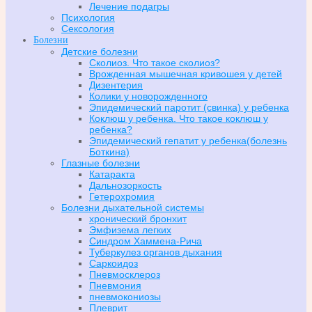
Лечение подагры
Психология
Сексология
Болезни
Детские болезни
Сколиоз. Что такое сколиоз?
Врожденная мышечная кривошея у детей
Дизентерия
Колики у новорожденного
Эпидемический паротит (свинка) у ребенка
Коклюш у ребенка. Что такое коклюш у
ребенка?
Эпидемический гепатит у ребенка(болезнь
Боткина)
Глазные болезни
Катаракта
Дальнозоркость
Гетерохромия
Болезни дыхательной системы
хронический бронхит
Эмфизема легких
Синдром Хаммена-Рича
Туберкулез органов дыхания
Саркоидоз
Пневмосклероз
Пневмония
пневмокониозы
Плеврит