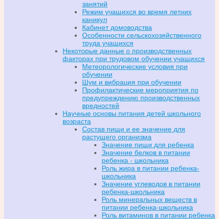
занятий
Режим учащихся во время летних
каникул
Кабинет домоводства
Особенности сельскохозяйственного
труда учащихся
Некоторые данные о производственных
факторах при трудовом обучении учащихся
Метеорологические условия при
обучении
Шум и вибрация при обучении
Профилактические мероприятия по
предупреждению производственных
вредностей
Научные основы питания детей школьного
возраста
Состав пищи и ее значение для
растущего организма
Значение пищи для ребенка
Значение белков в питании
ребенка - школьника
Роль жира в питании ребенка-
школьника
Значение углеводов в питании
ребенка-школьника
Роль минеральных веществ в
питании ребенка-школьника
Роль витаминов в питании ребенка