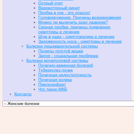
Острый отит
Вазомоторный ринит
Пробка в ухе - это опасно!
Головокружение. Причины возникновения
Можно ли вылечить храп лазером?
Серная пробка: причины появления,
симптомы и лечение
Шум в ушах - симптоматика и лечение
Заложенность носа - симптомы и лечение
Болезни пищеварительной системы
Полипы толстой кишки
Запор - социальная проблема
Болезни мочеполовой системы
Почечно-каменная болезнб
Туберкулез почек
Почечная недостаточность
Почечная колика
Пиелонефрит
Что такое МКБ
Контакты