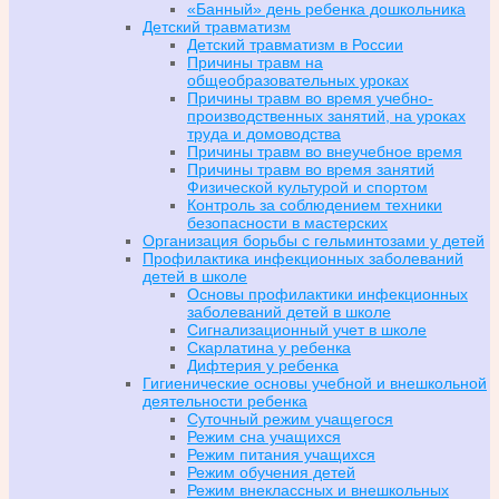
«Банный» день ребенка дошкольника
Детский травматизм
Детский травматизм в России
Причины травм на
общеобразовательных уроках
Причины травм во время учебно-
производственных занятий, на уроках
труда и домоводства
Причины травм во внеучебное время
Причины травм во время занятий
Физической культурой и спортом
Контроль за соблюдением техники
безопасности в мастерских
Организация борьбы с гельминтозами у детей
Профилактика инфекционных заболеваний
детей в школе
Основы профилактики инфекционных
заболеваний детей в школе
Сигнализационный учет в школе
Скарлатина у ребенка
Дифтерия у ребенка
Гигиенические основы учебной и внешкольной
деятельности ребенка
Суточный режим учащегося
Режим сна учащихся
Режим питания учащихся
Режим обучения детей
Режим внеклассных и внешкольных