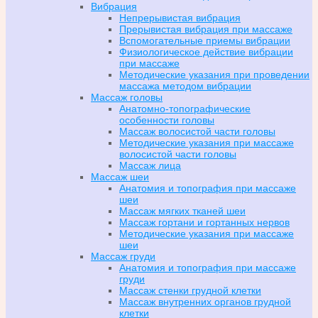
Вибрация
Непрерывистая вибрация
Прерывистая вибрация при массаже
Вспомогательные приемы вибрации
Физиологическое действие вибрации
при массаже
Методические указания при проведении
массажа методом вибрации
Массаж головы
Анатомно-топографические
особенности головы
Массаж волосистой части головы
Методические указания при массаже
волосистой части головы
Массаж лица
Массаж шеи
Анатомия и топография при массаже
шеи
Массаж мягких тканей шеи
Массаж гортани и гортанных нервов
Методические указания при массаже
шеи
Массаж груди
Анатомия и топография при массаже
груди
Массаж стенки грудной клетки
Массаж внутренних органов грудной
клетки