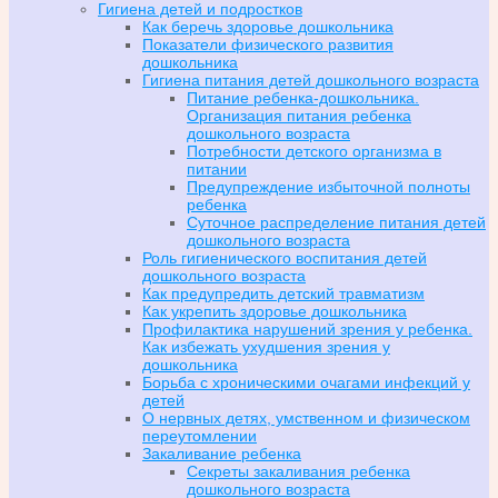
Гигиена детей и подростков
Как беречь здоровье дошкольника
Показатели физического развития
дошкольника
Гигиена питания детей дошкольного возраста
Питание ребенка-дошкольника.
Организация питания ребенка
дошкольного возраста
Потребности детского организма в
питании
Предупреждение избыточной полноты
ребенка
Суточное распределение питания детей
дошкольного возраста
Роль гигиенического воспитания детей
дошкольного возраста
Как предупредить детский травматизм
Как укрепить здоровье дошкольника
Профилактика нарушений зрения у ребенка.
Как избежать ухудшения зрения у
дошкольника
Борьба с хроническими очагами инфекций у
детей
О нервных детях, умственном и физическом
переутомлении
Закаливание ребенка
Секреты закаливания ребенка
дошкольного возраста