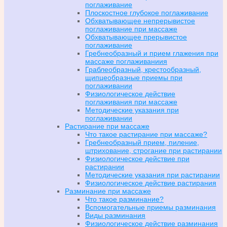
поглаживание
Плоскостное глубокое поглаживание
Обхватывающее непрерывистое
поглаживание при массаже
Обхватывающее прерывистое
поглаживание
Гребнеобразный и прием глажения при
массаже поглаживаниия
Граблеобразный, крестообразный,
щипцеобразные приемы при
поглаживании
Физиологическое действие
поглаживания при массаже
Методические указания при
поглаживании
Растирание при массаже
Что такое растирание при массаже?
Гребнеобразный прием, пиление,
штрихование, строгание при растирании
Физиологическое действие при
растирании
Методические указания при растирании
Физиологическое действие растирания
Разминание при массаже
Что такое разминание?
Вспомогательные приемы разминания
Виды разминания
Физиологическое действие разминания