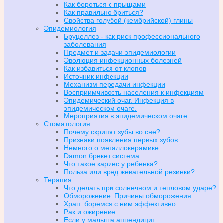
Как бороться с прыщами
Как правильно бриться?
Свойства голубой (кембрийской) глины
Эпидемиология
Бруцеллез - как риск профессионального
заболевания
Предмет и задачи эпидемиологии
Эволюция инфекционных болезней
Как избавиться от клопов
Источник инфекции
Механизм передачи инфекции
Восприимчивость населения к инфекциям
Эпидемический очаг. Инфекция в
эпидемическом очаге.
Мероприятия в эпидемическом очаге
Стоматология
Почему скрипят зубы во сне?
Признаки появления первых зубов
Немного о металлокерамике
Damon брекет система
Что такое кариес у ребенка?
Польза или вред жевательной резинки?
Терапия
Что делать при солнечном и тепловом ударе?
Обморожение. Причины обморожения
Храп: боремся с ним эффективно
Рак и ожирение
Если у малыша аппендицит