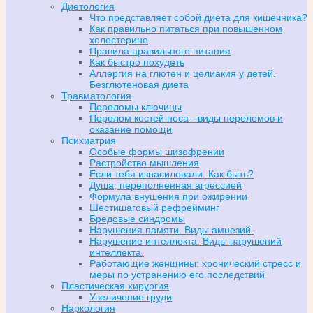
Диетология
Что представляет собой диета для кишечника?
Как правильно питаться при повышенном
холестерине
Правила правильного питания
Как быстро похудеть
Аллергия на глютен и целиакия у детей.
Безглютеновая диета
Травматология
Переломы ключицы
Перелом костей носа - виды переломов и
оказание помощи
Психиатрия
Особые формы шизофрении
Растройство мышления
Если тебя изнасиловали. Как быть?
Душа, переполненная агрессией
Формула внушения при ожирении
Шестишаговый рефрейминг
Бредовые синдромы
Нарушения памяти. Виды амнезий.
Нарушение интеллекта. Виды нарушений
интеллекта.
Работающие женщины: хронический стресс и
меры по устранению его последствий
Пластическая хирургия
Увеличение груди
Наркология