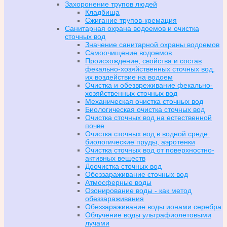
Захоронение трупов людей
Кладбища
Сжигание трупов-кремация
Санитарная охрана водоемов и очистка
сточных вод
Значение санитарной охраны водоемов
Самоочищение водоемов
Происхождение, свойства и состав
фекально-хозяйственных сточных вод,
их воздействие на водоем
Очистка и обезвреживание фекально-
хозяйственных сточных вод
Механическая очистка сточных вод
Биологическая очистка сточных вод
Очистка сточных вод на естественной
почве
Очистка сточных вод в водной среде:
биологические пруды, аэротенки
Очистка сточных вод от поверхностно-
активных веществ
Доочистка сточных вод
Обеззараживание сточных вод
Атмосферные воды
Озонирование воды - как метод
обеззараживания
Обеззараживание воды ионами серебра
Облучение воды ультрафиолетовыми
лучами