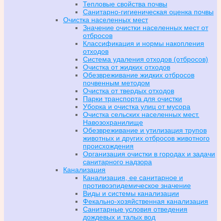
Тепловые свойства почвы
Санитарно-гигиеническая оценка почвы
Очистка населенных мест
Значение очистки населенных мест от
отбросов
Классификация и нормы накопления
отходов
Система удаления отходов (отбросов)
Очистка от жидких отходов
Обезвреживание жидких отбросов
почвенным методом
Очистка от твердых отходов
Парки транспорта для очистки
Уборка и очистка улиц от мусора
Очистка сельских населенных мест.
Навозохранилище
Обезвреживание и утилизация трупов
животных и других отбросов животного
происхождения
Организация очистки в городах и задачи
санитарного надзора
Канализация
Канализация, ее санитарное и
противоэпидемическое значение
Виды и системы канализации
Фекально-хозяйственная канализация
Санитарные условия отведения
дождевых и талых вод