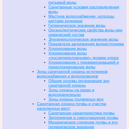
питьевой воды
Санитарные условия распределения
воды
Местное водоснабжение: колодцы,
каптажи родников
Гигиеническое значение воды
Органолептические свойства воды иее
химический состав
Эпидемиологическое значение воды
Показатели загрязнения водоисточника
Хлорирование воды
Хлорирование воды
«послепереломными» дозами хлора
Хлорирование с преаммонизацией и
перехлорирование воды
Зоны санитарной охраны источников
водоснабжения и водопроводов
Общие основы организации зон
санитарной охраны
Зоны охраны на реках и
водохранилищах
Зоны охраны подземных вод
Санитарная охрана почвы и очистка
населенных мест
Санитарная характеристика почвы
Загрязнение и самоочищение почвы
Механическое строение почвы и его
гигиеническое значение