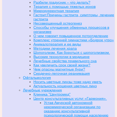
Разбили градусник – что делать?
Терапия с помощью тяжелых ионов
Микрокуррентная терапия
Гастрит.Причины гастрита, симптомы, лечение
гастрита
Несовершенный остеогенез
Способы улучшения обменных процессов в
организме
О чем говорит повышенное потоотделение
Комплекс утренней гимнастики «Бодрое утро»
Анималотерапия и ее виды
Методики лечения храпа
Шопоголизм. Как бороться с шопоголизмом.
Высокие технологии в медицине
Лечебные свойства правильного сна
Как увеличить срок своей жизни?
Чем опасны магнитные бури?
Сердечно-легочная реанимация
Офтальмология
Носить цветные линзы тоже надо уметь
Актуальность ношения цветных линз
Лечебные учреждения
Клиника "Центромед"
Центр консультативных услуг «Гармония».
Устав Амурской автономной
некоммерческой организации по
оказанию консультативной
психологической помощи населению