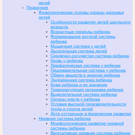
детей
Педиатрия
Физиологические основы охраны здоровья
детей
Особенности развития детей школьного
возраста
Возрастные периоды ребенка
Формирование костной системы
ребенка
Мышечная система у детей
Дыхательная система детей
Сердечно-сосудистая система ребенка
Кровь у ребенка
Лимфатическая система у ребенка
Пищеварительная система у ребенка
Обмен веществ и энергии ребенка
Эндокринная система ребенка
Кожа ребенка и ее значение
Терморегуляция организма ребенка
Выделительная система ребенка
Органы чувств у ребенка
Условия высокой производительности
труда и спорта детей
Дети отстающие в физическом развитии
Нервная система ребенка
Морфологическое развитие нервной
системы ребенка
Вегетативная нервная система ребенка