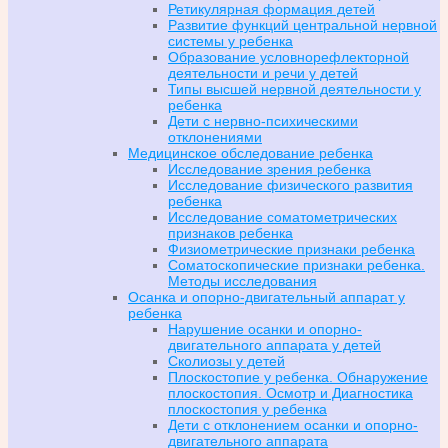
Ретикулярная формация детей
Развитие функций центральной нервной
системы у ребенка
Образование условнорефлекторной
деятельности и речи у детей
Типы высшей нервной деятельности у
ребенка
Дети с нервно-психическими
отклонениями
Медицинское обследование ребенка
Исследование зрения ребенка
Исследование физического развития
ребенка
Исследование соматометрических
признаков ребенка
Физиометрические признаки ребенка
Соматоскопические признаки ребенка.
Методы исследования
Осанка и опорно-двигательный аппарат у
ребенка
Нарушение осанки и опорно-
двигательного аппарата у детей
Сколиозы у детей
Плоскостопие у ребенка. Обнаружение
плоскостопия. Осмотр и Диагностика
плоскостопия у ребенка
Дети с отклонением осанки и опорно-
двигательного аппарата