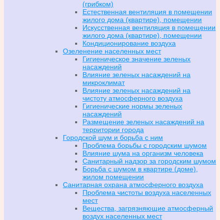
(грибком)
Естественная вентиляция в помещении
жилого дома (квартире), помещении
Искусственная вентиляция в помещении
жилого дома (квартире), помещении
Кондиционирование воздуха
Озеленение населенных мест
Гигиеническое значение зеленых
насаждений
Влияние зеленых насаждений на
микроклимат
Влияние зеленых насаждений на
чистоту атмосферного воздуха
Гигиенические нормы зеленых
насаждений
Размещение зеленых насаждений на
территории города
Городской шум и борьба с ним
Проблема борьбы с городским шумом
Влияние шума на организм человека
Санитарный надзор за городским шумом
Борьба с шумом в квартире (доме),
жилом помещении
Санитарная охрана атмосферного воздуха
Проблема чистоты воздуха населенных
мест
Вещества, загрязняющие атмосферный
воздух населенных мест