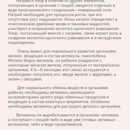
Натрий и хлор в отличие от других элементов,
поступающих в организм с пищей, вводятся отдельно в
виде неорганического соедине­ния—поваренной соли.
Натрий необходим для процессов роста, при его
отсутствии рост нарушается. Ионы натрия определяют в
осмотическом давлении крови и тканевых жидкостей,
участвуют в сохранении кислот­но-щелочного равновесия.
Хлор, поступающий вместе с натрием, также играет роль в
создании кислотно-щелочного равновесия и в желудоч­ном
пищеварении.
Очень важно для нормального развития организма
железо, входя­щее в состав молекулы гемоглобина.
Молоко бедно железом, но ребенок рождается с
некоторым запасом железа, полученным от материнского
организма. К 5—6 месяцам этот запас истощается и
необходимо пополнять его, вводя железо с фруктами, а
затем с овощами.
Для нормального обмена веществ в организме
ребенку необходимы витамины,являющиеся
катализаторами целого ряда обменных про­цессов и
входящие в состав некоторых ферментов. Особенно
необходи­мы витамины для растущего детского организма.
Витамины не вырабатываются в организме человека,
а поступают с пищей либо в виде уже готовых активных
витаминов, либо в виде провитаминов.