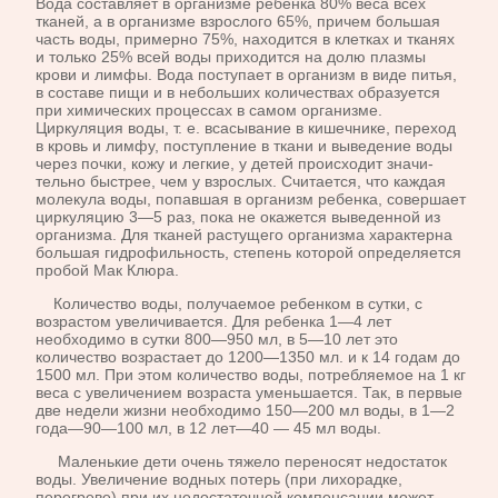
Вода составляет в организме ребенка 80% веса всех
тканей, а в организме взрослого 65%, причем большая
часть воды, примерно 75%, находится в клетках и тканях
и только 25% всей воды приходится на долю плазмы
крови и лимфы. Вода поступает в организм в виде питья,
в составе пищи и в небольших количествах образуется
при химических процессах в самом организме.
Циркуляция воды, т. е. вса­сывание в кишечнике, переход
в кровь и лимфу, поступление в ткани и выведение воды
через почки, кожу и легкие, у детей происходит значи­
тельно быстрее, чем у взрослых. Считается, что каждая
молекула воды, попавшая в организм ребенка, совершает
циркуляцию 3—5 раз, пока не окажется выведенной из
организма. Для тканей растущего организма характерна
большая гидрофильность, степень которой определяется
про­бой Мак Клюра.
Количество воды, получаемое ребенком в сутки, с
возрастом уве­личивается. Для ребенка 1—4 лет
необходимо в сутки 800—950 мл, в 5—10 лет это
количество возрастает до 1200—1350 мл. и к 14 годам до
1500 мл. При этом количество воды, потребляемое на 1 кг
веса с уве­личением возраста уменьшается. Так, в первые
две недели жизни необ­ходимо 150—200 мл воды, в 1—2
года—90—100 мл, в 12 лет—40 — 45 мл воды.
Маленькие дети очень тяжело переносят недостаток
воды. Увеличе­ние водных потерь (при лихорадке,
перегреве) при их недостаточной компенсации может