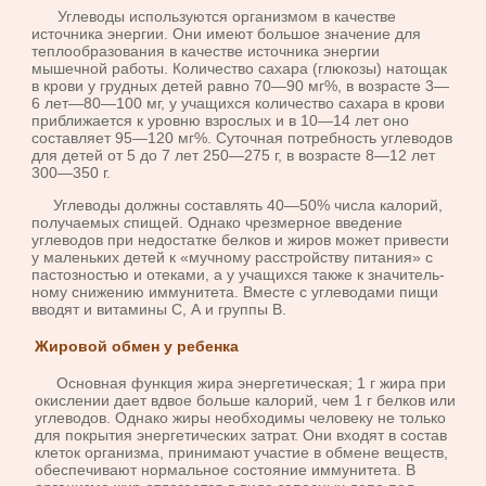
Углеводы используются организмом в ка­честве
источника энергии. Они имеют большое значение для
теплообра­зования в качестве источника энергии
мышечной работы. Количество сахара (глюкозы) натощак
в крови у грудных детей равно 70—90 мг%, в возрасте 3—
6 лет—80—100 мг, у учащихся количество сахара в крови
приближается к уровню взрослых и в 10—14 лет оно
составляет 95—120 мг%. Суточная потребность углеводов
для детей от 5 до 7 лет 250—275 г, в возрасте 8—12 лет
300—350 г.
Углеводы должны составлять 40—50% числа калорий,
получаемых
с
пищей. Однако чрезмерное введение
углеводов при недостатке белков и жиров может привести
у маленьких детей к «мучному расстройству питания» с
пастозностью и отеками, а у учащихся также к значитель­
ному снижению иммунитета. Вместе с углеводами пищи
вводят и ви­тамины С, А и группы В.
Жировой обмен у ребенка
Основная функция жира энергетическая; 1 г жира при
окислении дает вдвое больше калорий, чем 1 г белков или
углеводов. Однако жиры необходимы человеку не только
для покрытия энергетических затрат. Они входят в состав
клеток организма, прини­мают участие в обмене веществ,
обеспечивают нормальное состояние иммунитета. В