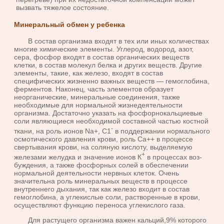
вызвать тяжелое состояние.
Минеральный обмен у ребенка
В состав организма входят в тех или иных количествах
многие химические элементы. Углерод, водород, азот,
сера, фосфор входят в состав органических веществ
клетки, в состав молекул белка и других веществ. Другие
элементы, такие, как железо, входят в состав
специфических жизненно важных веществ — гемоглоби­на,
ферментов. Наконец, часть элементов образует
неорганические, ми­неральные соединения, также
необходимые для нормальной жизнедея­тельности
организма. Достаточно указать на фосфорнокальциевые
соли являющиеся необходимой составной частью костной
-
ткани, на роль ионов Na+, С1
в поддержании нормального
осмотического давления крови, роль Са++ в процессе
свертывания крови, на соляную кислоту, выделяемую
+
железами желудка и значение ионов К
в процессах воз­
буждения, а также фосфорных солей в обеспечении
нормальной дея­тельности нервных клеток. Очень
значительна роль минеральных ве­ществ в процессе
внутреннего дыхания, так как железо входит в состав
гемоглобина, а углекислые соли, растворенные в крови,
осуществляют функцию переноса углекислого газа.
Для растущего организма важен кальций,9% которого