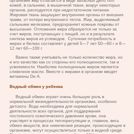
организме жир отлагается в виде запасных депо пол
кожей, в сальнике, в мышечной ткани, вокруг некоторых
органов, расхо­дуется при недостаточном питании.
Жировая ткань защищает внутрен­ние органы от внешних
травм, от потери внутреннего тепла. Жир, выде­ляемый
сальными железами, предохраняет кожные покровы от
высыхания. Отложения жира образуются не только за
счет жиров, поступающих с пищей, но и в результате
синтеза жиров из углеводов. Суточная потребность в
жирах и белках составляет у детей 5—7 лет 50—60 г и 8—
12 лет 60—100 г.
Важно также учитывать не только количество жира, но
и его ка­чество как со стороны его полноценности, так и
усвояемости. Наиболее полноценным жиром является
сливочное масло. Вместе с жирами в организм вводят
витамины Dи А.
Водный обмен у ребенка
Водный обмен играет очень большую роль в
нормальной жизнедеятельности организма, особенно
детского. Вода необходима для нормальной
деятельности всех органов, для поддержа­ния
постоянного осмотического давления крови, она
участвует в про­цессах теплорегуляции и, главное, весь
обмен веществ, все химические реакции, происходящие в
организме, могут осуществляться только в водной среде.