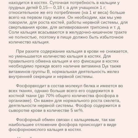
находит­ся в костях. Суточная потребность в кальции у
грудных детей 0,15— 0,18 г, а для учащихся 1 г;
относительное же его потребление (на 1 кг веса) больше
всего на первом году жизни. Он необходим, как мы уже
говорили, для роста костей, работы нервной системы, для
свертывания крови, для активирования трипсина и т. д.
Соли кальция всасываются в желудочно-кишечном тракте
не полностью, поэтому в пище должно быть избыточное
количество кальция.
При рахите содержание кальция в крови не снижается,
но умень­шается количество кальция в костях. Для
правильного обмена кальция и его фиксации в костях
необходимо прежде всего наличие витамина D
а также
t
витаминов группы В, нормальная деятельность желез
внутрен­ней секреции и нервной системы.
Фосфорвходит в состав молекул белка и имеется во
всех тканях, однако больше всего его содержится в
костной ткани (до 70% общего количества фосфора в
организме). Он важен для нормального роста скелета,
деятельности нервной системы. Фосфор содержится в
сыворот­ке крови в количестве 5 мг%.
Фосфорный обмен связан с кальциевым, так как
наибольшее отло­жение фосфора происходит в виде
фосфорнокислого кальция в костях.