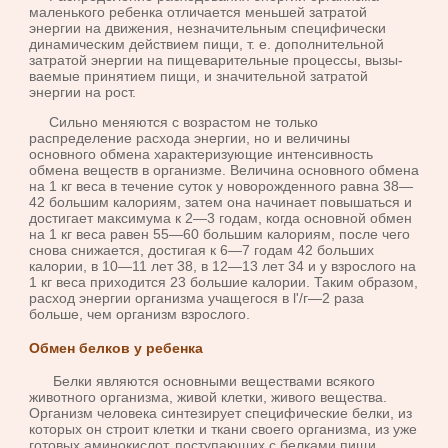
маленького ребенка отличается меньшей затратой
энергии на движе­ния, незначительным специфически
динамическим действием пищи, т. е. дополнительной
затратой энергии на пищеварительные процессы, вызы­
ваемые принятием пищи, и значительной затратой
энергии на рост.
Сильно меняются с возрастом не только
распределение расхода энергии, но и величины
основного обмена характеризующие интенсив­ность
обмена веществ в организме. Величина основного обмена
на 1 кг веса в течение суток у новорожденного равна 38—
42 большим калори­ям, затем она начинает повышаться и
достигает максимума к 2—3 годам, когда основной обмен
на 1 кг веса равен 55—60 большим кало­риям, после чего
снова снижается, достигая к 6—7 годам 42 больших
калории, в 10—11 лет 38, в 12—13 лет 34 и у взрослого на
1 кг веса при­ходится 23 большие калории. Таким образом,
расход энергии организ­ма учащегося в l'/г—2 раза
больше, чем организм взрослого.
Обмен белков у ребенка
Белки являются основными веществами всякого
животного организма, живой клетки, живого вещества.
Организм чело­века синтезирует специфические белки, из
которых он строит клетки и ткани своего организма, из уже
готовых аминокислот, поступающих с белками пищи,