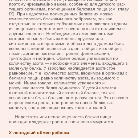
поэтому чрезвычайно важна, особенно для детского рас­
тущего организма, полноценная белковая пища (см. главу
IX). При недостатке полноценных белков их можно
компенсировать белковым разнообразием, так как
отсутствие некоторых необходимых аминокислот в одном
из пищевых веществ может восполняться их наличием в
другом веществе. Необходимыми аминокислотами,
которые не могут быть заменены другими или
синтезированы в организме и обязательно должны быть
введены с пищей, являются вален, лейцин, изолейцин,
ли­зин, аргинин, метионин, тропин, фенилаланин,
триптофан и гистидин. Обмен белков учитывается по
количеству азота — необходимого элемен­та, входящего в
молекулу белка. У взрослых наблюдается азотистое
равновесие, т. е. количество азота, вводимое в организм с
белками пи­щи, равно количеству азота, выводимого с
мочой. Иначе говоря, количе­ство усвояемого и
разрушающегося белка одинаково. У детей имеется
активный положительный азотистый баланс, так как
усваивается белка больше, чем разрушается. Это связано
с процессами роста, построением новых белковых
молекул, составляющих основу клеток и тканей.
Недостаток или неполноценность белков пищи
приводит к задерж­ке роста и снижению иммунитета.
Углеводный обмен ребенка