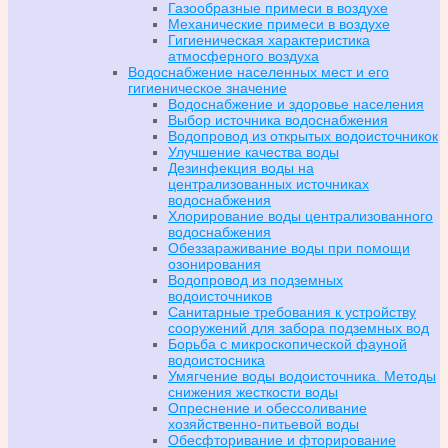
Газообразные примеси в воздухе
Механические примеси в воздухе
Гигиеническая характеристика
атмосферного воздуха
Водоснабжение населенных мест и его
гигиеническое значение
Водоснабжение и здоровье населения
Выбор источника водоснабжения
Водопровод из открытых водоисточникок
Улучшение качества воды
Дезинфекция воды на
централизованных источниках
водоснабжения
Хлорирование воды централизованного
водоснабжения
Обеззараживание воды при помощи
озонирования
Водопровод из подземных
водоисточников
Санитарные требования к устройству
сооружений для забора подземных вод
Борьба с микроскопической фауной
водоистосника
Умягчение воды водоисточника. Методы
снижения жесткости воды
Опреснение и обессоливание
хозяйственно-питьевой воды
Обесфторивание и фторирование