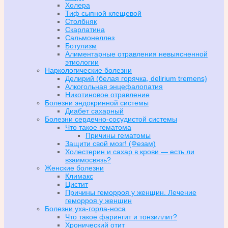
Холера
Тиф сыпной клещевой
Столбняк
Скарлатина
Сальмонеллез
Ботулизм
Алиментарные отравления невыясненной
этиологии
Наркологические болезни
Делирий (белая горячка, delirium tremens)
Алкогольная энцефалопатия
Никотиновое отравление
Болезни эндокринной системы
Диабет сахарный
Болезни сердечно-сосудистой системы
Что такое гематома
Причины гематомы
Защити свой мозг! (Фезам)
Холестерин и сахар в крови — есть ли
взаимосвязь?
Женские болезни
Климакс
Цистит
Причины геморроя у женщин. Лечение
геморроя у женщин
Болезни уха-горла-носа
Что такое фарингит и тонзиллит?
Хронический отит