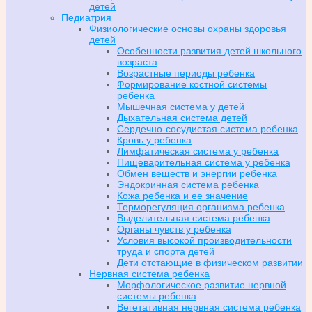
детей
Педиатрия
Физиологические основы охраны здоровья
детей
Особенности развития детей школьного
возраста
Возрастные периоды ребенка
Формирование костной системы
ребенка
Мышечная система у детей
Дыхательная система детей
Сердечно-сосудистая система ребенка
Кровь у ребенка
Лимфатическая система у ребенка
Пищеварительная система у ребенка
Обмен веществ и энергии ребенка
Эндокринная система ребенка
Кожа ребенка и ее значение
Терморегуляция организма ребенка
Выделительная система ребенка
Органы чувств у ребенка
Условия высокой производительности
труда и спорта детей
Дети отстающие в физическом развитии
Нервная система ребенка
Морфологическое развитие нервной
системы ребенка
Вегетативная нервная система ребенка