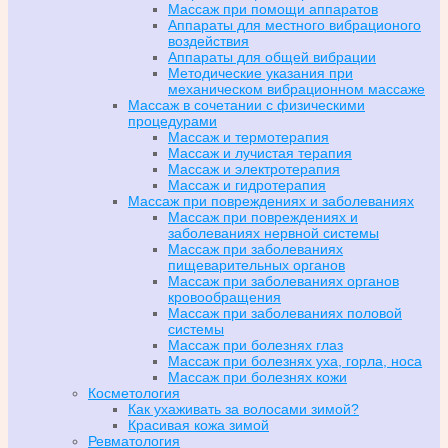
Массаж при помощи аппаратов
Аппараты для местного вибрационого
воздействия
Аппараты для общей вибрации
Методические указания при
механическом вибрационном массаже
Массаж в сочетании с физическими
процедурами
Массаж и термотерапия
Массаж и лучистая терапия
Массаж и электротерапия
Массаж и гидротерапия
Массаж при повреждениях и заболеваниях
Массаж при повреждениях и
заболеваниях нервной системы
Массаж при заболеваниях
пищеварительных органов
Массаж при заболеваниях органов
кровообращения
Массаж при заболеваниях половой
системы
Массаж при болезнях глаз
Массаж при болезнях уха, горла, носа
Массаж при болезнях кожи
Косметология
Как ухаживать за волосами зимой?
Красивая кожа зимой
Ревматология