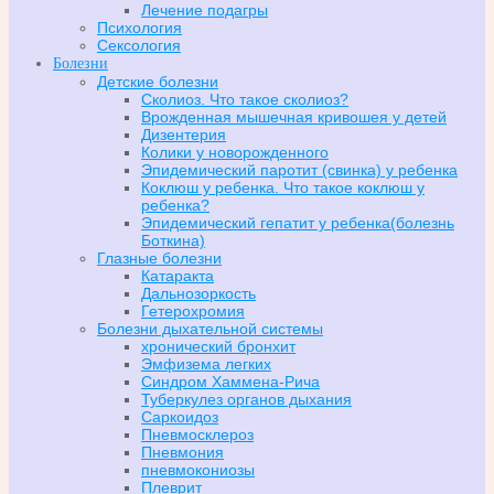
Лечение подагры
Психология
Сексология
Болезни
Детские болезни
Сколиоз. Что такое сколиоз?
Врожденная мышечная кривошея у детей
Дизентерия
Колики у новорожденного
Эпидемический паротит (свинка) у ребенка
Коклюш у ребенка. Что такое коклюш у
ребенка?
Эпидемический гепатит у ребенка(болезнь
Боткина)
Глазные болезни
Катаракта
Дальнозоркость
Гетерохромия
Болезни дыхательной системы
хронический бронхит
Эмфизема легких
Синдром Хаммена-Рича
Туберкулез органов дыхания
Саркоидоз
Пневмосклероз
Пневмония
пневмокониозы
Плеврит