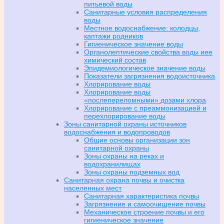
питьевой воды
Санитарные условия распределения
воды
Местное водоснабжение: колодцы,
каптажи родников
Гигиеническое значение воды
Органолептические свойства воды иее
химический состав
Эпидемиологическое значение воды
Показатели загрязнения водоисточника
Хлорирование воды
Хлорирование воды
«послепереломными» дозами хлора
Хлорирование с преаммонизацией и
перехлорирование воды
Зоны санитарной охраны источников
водоснабжения и водопроводов
Общие основы организации зон
санитарной охраны
Зоны охраны на реках и
водохранилищах
Зоны охраны подземных вод
Санитарная охрана почвы и очистка
населенных мест
Санитарная характеристика почвы
Загрязнение и самоочищение почвы
Механическое строение почвы и его
гигиеническое значение