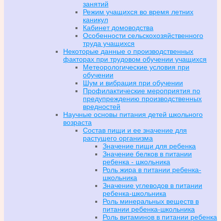
занятий
Режим учащихся во время летних
каникул
Кабинет домоводства
Особенности сельскохозяйственного
труда учащихся
Некоторые данные о производственных
факторах при трудовом обучении учащихся
Метеорологические условия при
обучении
Шум и вибрация при обучении
Профилактические мероприятия по
предупреждению производственных
вредностей
Научные основы питания детей школьного
возраста
Состав пищи и ее значение для
растущего организма
Значение пищи для ребенка
Значение белков в питании
ребенка - школьника
Роль жира в питании ребенка-
школьника
Значение углеводов в питании
ребенка-школьника
Роль минеральных веществ в
питании ребенка-школьника
Роль витаминов в питании ребенка