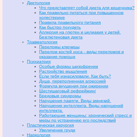
Диетология
Что представляет собой диета для кишечника?
Как правильно питаться при повышенном
холестерине
Правила правильного питания
Как быстро похудеть
Аллергия на глютен и целиакия у детей.
Безглютеновая диета
Травматология
Переломы ключицы
Перелом костей носа - виды переломов и
оказание помощи
Психиатрия
Особые формы шизофрении
Растройство мышления
Если тебя изнасиловали. Как быть?
Душа, переполненная агрессией
Формула внушения при ожирении
Шестишаговый рефрейминг
Бредовые синдромы
Нарушения памяти. Виды амнезий.
Нарушение интеллекта. Виды нарушений
интеллекта.
Работающие женщины: хронический стресс и
меры по устранению его последствий
Пластическая хирургия
Увеличение груди
Наркология