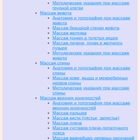
Методические указания при массаже
грудной клетки
Массаж живота
Анатомия и топография при массаже
живота
Массаж брюшной стенки живота
Массаж желудка
Массаж тонких и толстых кишок
Массаж печени, почек и желчного
пузыря
Методические указания при массаже
живота
Массаж спины
Анатомия и топография при массаже
спины
Массаж кожи, мышц и межреберных
нервов спины
Методические указания при массаже
спины
Массаж верхних конечностей
Анатомия и топография при массаже
верхних конечностей
Массаж пальцев
Массаж кисти (пястье, запястье)
Массаж плеча
Массаж суставов плече-лопаточного
пояса
Массаж важнейших нервных окончаний