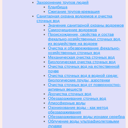
Захоронение трупов людей
Кладбища
Сжигание трупов-кремация
Санитарная охрана водоемов и очистка
сточных вод
Значение санитарной охраны водоемов
Самоочищение водоемов
Происхождение, свойства и состав
фекально-хозяйственных сточных вод,
их воздействие на водоем
Очистка и обезвреживание фекально-
хозяйственных сточных вод
Механическая очистка сточных вод
Биологическая очистка сточных вод
Очистка сточных вод на естественной
почве
Очистка сточных вод в водной среде:
биологические пруды, аэротенки
Очистка сточных вод от поверхностно-
активных веществ
Доочистка сточных вод
Обеззараживание сточных вод
Атмосферные воды
Озонирование воды - как метод
обеззараживания
Обеззараживание воды ионами серебра
Облучение воды ультрафиолетовыми
лучами