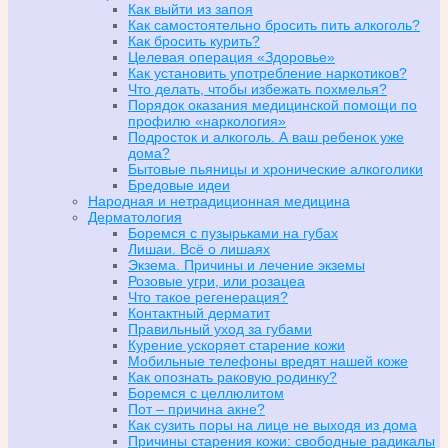
Как выйти из запоя
Как самостоятельно бросить пить алкоголь?
Как бросить курить?
Целевая операция «Здоровье»
Как установить употребление наркотиков?
Что делать, чтобы избежать похмелья?
Порядок оказания медицинской помощи по
профилю «наркология»
Подросток и алкоголь. А ваш ребенок уже
дома?
Бытовые пьяницы и хронические алкоголики
Бредовые идеи
Народная и нетрадиционная медицина
Дерматология
Боремся с пузырьками на губах
Лишаи. Всё о лишаях
Экзема. Причины и лечение экземы
Розовые угри, или розацеа
Что такое регенерация?
Контактный дерматит
Правильный уход за губами
Курение ускоряет старение кожи
Мобильные телефоны вредят нашей коже
Как опознать раковую родинку?
Боремся с целлюлитом
Пот – причина акне?
Как сузить поры на лице не выходя из дома
Причины старения кожи: свободные радикалы