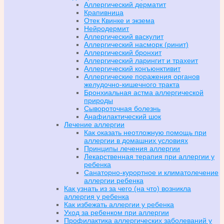
Аллергический дерматит
Крапивница
Отек Квинке и экзема
Нейродермит
Аллергический васкулит
Аллергический насморк (ринит)
Аллергический бронхит
Аллергический ларингит и трахеит
Аллергический конъюнктивит
Аллергические поражения органов
желудочно-кишечного тракта
Бронхиальная астма аллергической
природы
Сывороточная болезнь
Анафилактический шок
Лечение аллергии
Как оказать неотложную помощь при
аллергии в домашних условиях
Принципы лечения аллергии
Лекарственная терапия при аллергии у
ребенка
Санаторно-курортное и климатолечение
аллергии ребенка
Как узнать из за чего (на что) возникла
аллергия у ребенка
Как избежать аллергии у ребенка
Уход за ребенком при аллергии
Профилактика аллергических заболеваний у