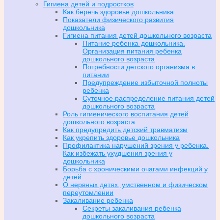
Гигиена детей и подростков
Как беречь здоровье дошкольника
Показатели физического развития
дошкольника
Гигиена питания детей дошкольного возраста
Питание ребенка-дошкольника.
Организация питания ребенка
дошкольного возраста
Потребности детского организма в
питании
Предупреждение избыточной полноты
ребенка
Суточное распределение питания детей
дошкольного возраста
Роль гигиенического воспитания детей
дошкольного возраста
Как предупредить детский травматизм
Как укрепить здоровье дошкольника
Профилактика нарушений зрения у ребенка.
Как избежать ухудшения зрения у
дошкольника
Борьба с хроническими очагами инфекций у
детей
О нервных детях, умственном и физическом
переутомлении
Закаливание ребенка
Секреты закаливания ребенка
дошкольного возраста