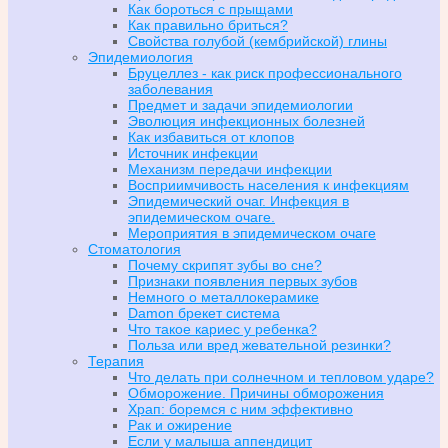
Как бороться с прыщами
Как правильно бриться?
Свойства голубой (кембрийской) глины
Эпидемиология
Бруцеллез - как риск профессионального
заболевания
Предмет и задачи эпидемиологии
Эволюция инфекционных болезней
Как избавиться от клопов
Источник инфекции
Механизм передачи инфекции
Восприимчивость населения к инфекциям
Эпидемический очаг. Инфекция в
эпидемическом очаге.
Мероприятия в эпидемическом очаге
Стоматология
Почему скрипят зубы во сне?
Признаки появления первых зубов
Немного о металлокерамике
Damon брекет система
Что такое кариес у ребенка?
Польза или вред жевательной резинки?
Терапия
Что делать при солнечном и тепловом ударе?
Обморожение. Причины обморожения
Храп: боремся с ним эффективно
Рак и ожирение
Если у малыша аппендицит