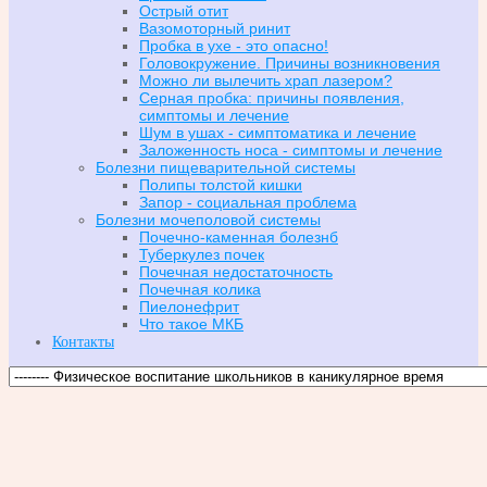
Острый отит
Вазомоторный ринит
Пробка в ухе - это опасно!
Головокружение. Причины возникновения
Можно ли вылечить храп лазером?
Серная пробка: причины появления,
симптомы и лечение
Шум в ушах - симптоматика и лечение
Заложенность носа - симптомы и лечение
Болезни пищеварительной системы
Полипы толстой кишки
Запор - социальная проблема
Болезни мочеполовой системы
Почечно-каменная болезнб
Туберкулез почек
Почечная недостаточность
Почечная колика
Пиелонефрит
Что такое МКБ
Контакты