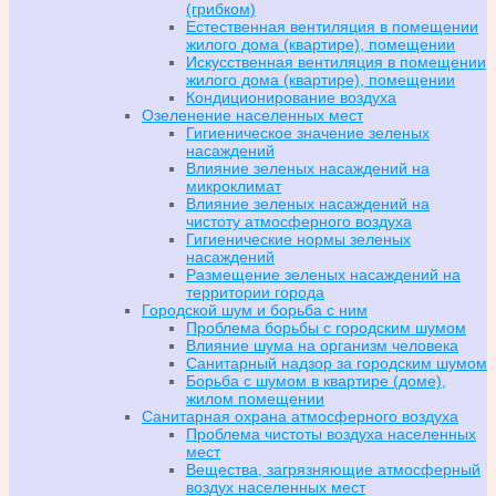
(грибком)
Естественная вентиляция в помещении
жилого дома (квартире), помещении
Искусственная вентиляция в помещении
жилого дома (квартире), помещении
Кондиционирование воздуха
Озеленение населенных мест
Гигиеническое значение зеленых
насаждений
Влияние зеленых насаждений на
микроклимат
Влияние зеленых насаждений на
чистоту атмосферного воздуха
Гигиенические нормы зеленых
насаждений
Размещение зеленых насаждений на
территории города
Городской шум и борьба с ним
Проблема борьбы с городским шумом
Влияние шума на организм человека
Санитарный надзор за городским шумом
Борьба с шумом в квартире (доме),
жилом помещении
Санитарная охрана атмосферного воздуха
Проблема чистоты воздуха населенных
мест
Вещества, загрязняющие атмосферный
воздух населенных мест