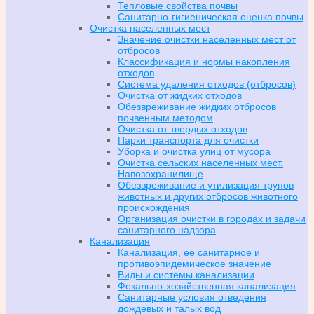
Тепловые свойства почвы
Санитарно-гигиеническая оценка почвы
Очистка населенных мест
Значение очистки населенных мест от
отбросов
Классификация и нормы накопления
отходов
Система удаления отходов (отбросов)
Очистка от жидких отходов
Обезвреживание жидких отбросов
почвенным методом
Очистка от твердых отходов
Парки транспорта для очистки
Уборка и очистка улиц от мусора
Очистка сельских населенных мест.
Навозохранилище
Обезвреживание и утилизация трупов
животных и других отбросов животного
происхождения
Организация очистки в городах и задачи
санитарного надзора
Канализация
Канализация, ее санитарное и
противоэпидемическое значение
Виды и системы канализации
Фекально-хозяйственная канализация
Санитарные условия отведения
дождевых и талых вод