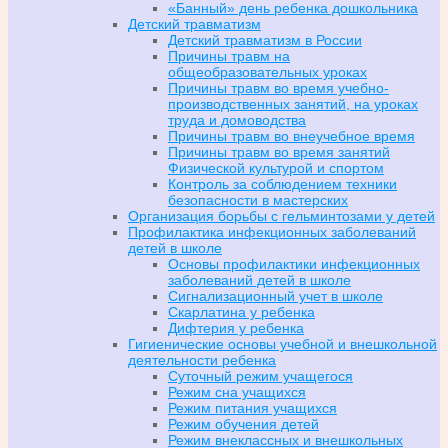
«Банный» день ребенка дошкольника
Детский травматизм
Детский травматизм в России
Причины травм на
общеобразовательных уроках
Причины травм во время учебно-
производственных занятий, на уроках
труда и домоводства
Причины травм во внеучебное время
Причины травм во время занятий
Физической культурой и спортом
Контроль за соблюдением техники
безопасности в мастерских
Организация борьбы с гельминтозами у детей
Профилактика инфекционных заболеваний
детей в школе
Основы профилактики инфекционных
заболеваний детей в школе
Сигнализационный учет в школе
Скарлатина у ребенка
Дифтерия у ребенка
Гигиенические основы учебной и внешкольной
деятельности ребенка
Суточный режим учащегося
Режим сна учащихся
Режим питания учащихся
Режим обучения детей
Режим внеклассных и внешкольных