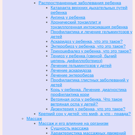
Распространенные заболевания ребенка
Катаракта верхних дыхательных путей
ребенка
Ангина у ребенка
Хронический тонзиллит и
тонзиллогенная интоксикация ребенка
Профилактика и лечение гельминтозов у
детей
Аскаридоз у ребенка, что это такое?
Энтеробиоз у ребенка, что это такое?
Трихоцефалез у ребенка, что это такое?
Тениоз у ребенка (свиной, бычий
цепень, дифиллоботриоз)
Лечение гельминтозов у детей
Лечение аскаридоза
Лечение энтеробиоза
Профилактика глистных заболеваний у
детей
Корь у ребенка. Лечение, диагностика
профилактика кори
Ветряная оспа у ребенка. Что такое
ветряная оспа у детей?
Дизентерия у ребенка, что это такое?
Крепкий сон у детей: что миф, а что - правда?
Массаж
Массаж и его влияние на организм
Сущность массажа
Характеристика массажных движений