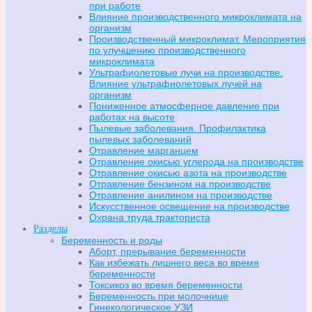
при работе
Влияние производственного микроклимата на
организм
Производственный микроклимат. Мероприятия
по улучшению производственного
микроклимата
Ультрафиолетовые лучи на производстве.
Влияние ультрафиолетовых лучей на
организм
Пониженное атмосферное давление при
работах на высоте
Пылевые заболевания. Профилактика
пылевых заболеваний
Отравление марганцем
Отравление окисью углерода на производстве
Отравление окисью азота на производстве
Отравление бензином на производстве
Отравление анилином на производстве
Искусственное освещение на производстве
Охрана труда тракториста
Разделы
Беременность и роды
Аборт, прерывание беременности
Как избежать лишнего веса во время
беременности
Токсикоз во время беременности
Беременность при молочнице
Гинекологическое УЗИ