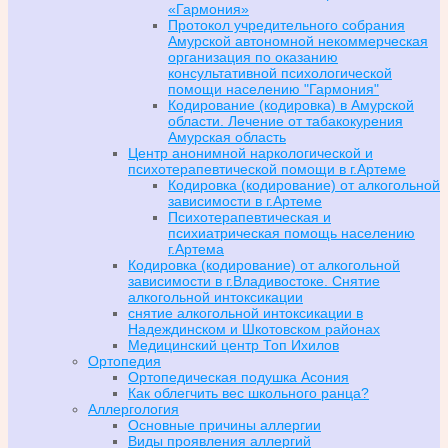
«Гармония»
Протокол учредительного собрания
Амурской автономной некоммерческая
организация по оказанию
консультативной психологической
помощи населению "Гармония"
Кодирование (кодировка) в Амурской
области. Лечение от табакокурения
Амурская область
Центр анонимной наркологической и
психотерапевтической помощи в г.Артеме
Кодировка (кодирование) от алкогольной
зависимости в г.Артеме
Психотерапевтическая и
психиатрическая помощь населению
г.Артема
Кодировка (кодирование) от алкогольной
зависимости в г.Владивостоке. Снятие
алкогольной интоксикации
снятие алкогольной интоксикации в
Надеждинском и Шкотовском районах
Медицинский центр Топ Ихилов
Ортопедия
Ортопедическая подушка Асония
Как облегчить вес школьного ранца?
Аллергология
Основные причины аллергии
Виды проявления аллергий