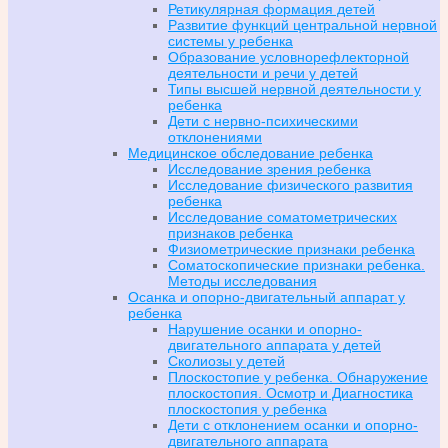
Ретикулярная формация детей
Развитие функций центральной нервной
системы у ребенка
Образование условнорефлекторной
деятельности и речи у детей
Типы высшей нервной деятельности у
ребенка
Дети с нервно-психическими
отклонениями
Медицинское обследование ребенка
Исследование зрения ребенка
Исследование физического развития
ребенка
Исследование соматометрических
признаков ребенка
Физиометрические признаки ребенка
Соматоскопические признаки ребенка.
Методы исследования
Осанка и опорно-двигательный аппарат у
ребенка
Нарушение осанки и опорно-
двигательного аппарата у детей
Сколиозы у детей
Плоскостопие у ребенка. Обнаружение
плоскостопия. Осмотр и Диагностика
плоскостопия у ребенка
Дети с отклонением осанки и опорно-
двигательного аппарата