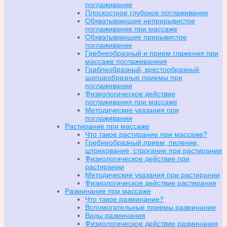
поглаживание
Плоскостное глубокое поглаживание
Обхватывающее непрерывистое
поглаживание при массаже
Обхватывающее прерывистое
поглаживание
Гребнеобразный и прием глажения при
массаже поглаживаниия
Граблеобразный, крестообразный,
щипцеобразные приемы при
поглаживании
Физиологическое действие
поглаживания при массаже
Методические указания при
поглаживании
Растирание при массаже
Что такое растирание при массаже?
Гребнеобразный прием, пиление,
штрихование, строгание при растирании
Физиологическое действие при
растирании
Методические указания при растирании
Физиологическое действие растирания
Разминание при массаже
Что такое разминание?
Вспомогательные приемы разминания
Виды разминания
Физиологическое действие разминания