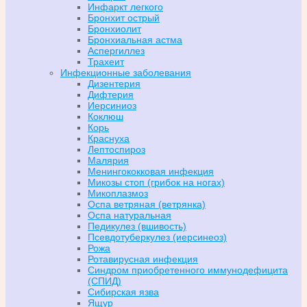
Инфаркт легкого
Бронхит острый
Бронхиолит
Бронхиальная астма
Аспергиллез
Трахеит
Инфекционные заболевания
Дизентерия
Дифтерия
Иерсиниоз
Коклюш
Корь
Краснуха
Лептоспироз
Малярия
Менингококковая инфекция
Микозы стоп (грибок на ногах)
Микоплазмоз
Оспа ветряная (ветрянка)
Оспа натуральная
Педикулез (вшивость)
Псевдотуберкулез (иерсинеоз)
Рожа
Ротавирусная инфекция
Синдром приобретенного иммунодефицита
(СПИД)
Сибирская язва
Ящур