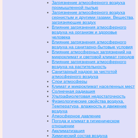
Загрязнение атмосферного воздуха
промышленной пылью
Загрязнение атмосферного воздуха
сернистым и другими газами. Вещества,
загрязняющие воздух
Влияние загрязнения атмосферного
воздуха на организм и здоровье
человека
Влияние загрязнения атмосферного
воздуха на санитарно-бытовые условия
Влияние атмосферных загрязнений на
микроклимат и световой климат городов
Влияние загрязнения атмосферного
воздуха на растительность
Санитарный надзор за чистотой
атмосферного воздуха
Слои атмосферы
Климат и микроклимат населенных мест
Солнечная радиация
Ультрафиолетовая недостаточность
Физиологические свойства воздуха.
Температура, влажность и движение
воздуха
Атмосферное давление
Погода и климат в гигиеническом
отношении
Акклиматизация
Химический состав воздуха