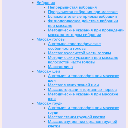
Вибрация
Непрерывистая вибрация
Прерывистая вибрация при массаже
Вспомогательные приемы вибрации
Физиологическое действие вибрации
при массаже
Методические указания при проведении
массажа методом вибрации
Массаж головы
Анатомно-топографические
особенности головы
Массаж волосистой части головы
Методические указания при массаже
волосистой части головы
Массаж лица
Массаж шеи
Анатомия и топография при массаже
шеи
Массаж мягких тканей шеи
Массаж гортани и гортанных нервов
Методические указания при массаже
шеи
Массаж груди
Анатомия и топография при массаже
груди
Массаж стенки грудной клетки
Массаж внутренних органов грудной
клетки