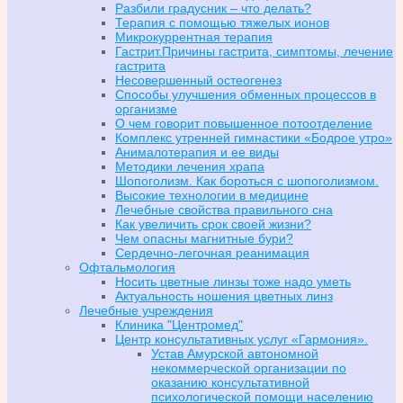
Разбили градусник – что делать?
Терапия с помощью тяжелых ионов
Микрокуррентная терапия
Гастрит.Причины гастрита, симптомы, лечение
гастрита
Несовершенный остеогенез
Способы улучшения обменных процессов в
организме
О чем говорит повышенное потоотделение
Комплекс утренней гимнастики «Бодрое утро»
Анималотерапия и ее виды
Методики лечения храпа
Шопоголизм. Как бороться с шопоголизмом.
Высокие технологии в медицине
Лечебные свойства правильного сна
Как увеличить срок своей жизни?
Чем опасны магнитные бури?
Сердечно-легочная реанимация
Офтальмология
Носить цветные линзы тоже надо уметь
Актуальность ношения цветных линз
Лечебные учреждения
Клиника "Центромед"
Центр консультативных услуг «Гармония».
Устав Амурской автономной
некоммерческой организации по
оказанию консультативной
психологической помощи населению