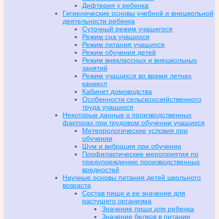
Дифтерия у ребенка
Гигиенические основы учебной и внешкольной
деятельности ребенка
Суточный режим учащегося
Режим сна учащихся
Режим питания учащихся
Режим обучения детей
Режим внеклассных и внешкольных
занятий
Режим учащихся во время летних
каникул
Кабинет домоводства
Особенности сельскохозяйственного
труда учащихся
Некоторые данные о производственных
факторах при трудовом обучении учащихся
Метеорологические условия при
обучении
Шум и вибрация при обучении
Профилактические мероприятия по
предупреждению производственных
вредностей
Научные основы питания детей школьного
возраста
Состав пищи и ее значение для
растущего организма
Значение пищи для ребенка
Значение белков в питании