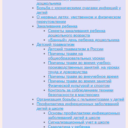
дошкольника
Борьба с хроническими очагами инфекций у
детей
О нервных детях, умственном и физическом
переутомлении
Закаливание ребенка
Секреты закаливания ребенка
дошкольного возраста
«Банный» день ребенка дошкольника
Детский травматизм
Детский травматизм в России
Причины травм на
общеобразовательных уроках
Причины травм во время учебно-
производственных занятий, на уроках
труда и домоводства
Причины травм во внеучебное время
Причины травм во время занятий
Физической культурой и спортом
Контроль за соблюдением техники
безопасности в мастерских
Организация борьбы с гельминтозами у детей
Профилактика инфекционных заболеваний
детей в школе
Основы профилактики инфекционных
заболеваний детей в школе
Сигнализационный учет в школе
Скарлатина у ребенка