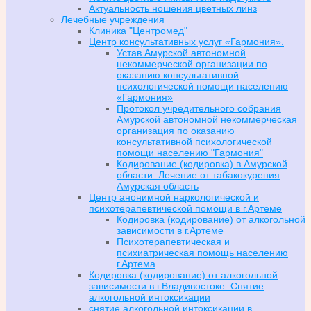
Актуальность ношения цветных линз
Лечебные учреждения
Клиника "Центромед"
Центр консультативных услуг «Гармония».
Устав Амурской автономной
некоммерческой организации по
оказанию консультативной
психологической помощи населению
«Гармония»
Протокол учредительного собрания
Амурской автономной некоммерческая
организация по оказанию
консультативной психологической
помощи населению "Гармония"
Кодирование (кодировка) в Амурской
области. Лечение от табакокурения
Амурская область
Центр анонимной наркологической и
психотерапевтической помощи в г.Артеме
Кодировка (кодирование) от алкогольной
зависимости в г.Артеме
Психотерапевтическая и
психиатрическая помощь населению
г.Артема
Кодировка (кодирование) от алкогольной
зависимости в г.Владивостоке. Снятие
алкогольной интоксикации
снятие алкогольной интоксикации в