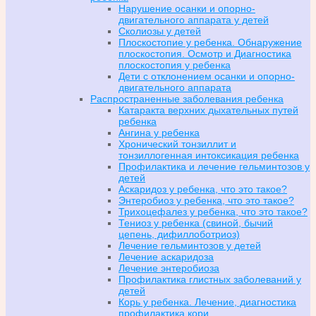
Нарушение осанки и опорно-
двигательного аппарата у детей
Сколиозы у детей
Плоскостопие у ребенка. Обнаружение
плоскостопия. Осмотр и Диагностика
плоскостопия у ребенка
Дети с отклонением осанки и опорно-
двигательного аппарата
Распространенные заболевания ребенка
Катаракта верхних дыхательных путей
ребенка
Ангина у ребенка
Хронический тонзиллит и
тонзиллогенная интоксикация ребенка
Профилактика и лечение гельминтозов у
детей
Аскаридоз у ребенка, что это такое?
Энтеробиоз у ребенка, что это такое?
Трихоцефалез у ребенка, что это такое?
Тениоз у ребенка (свиной, бычий
цепень, дифиллоботриоз)
Лечение гельминтозов у детей
Лечение аскаридоза
Лечение энтеробиоза
Профилактика глистных заболеваний у
детей
Корь у ребенка. Лечение, диагностика
профилактика кори