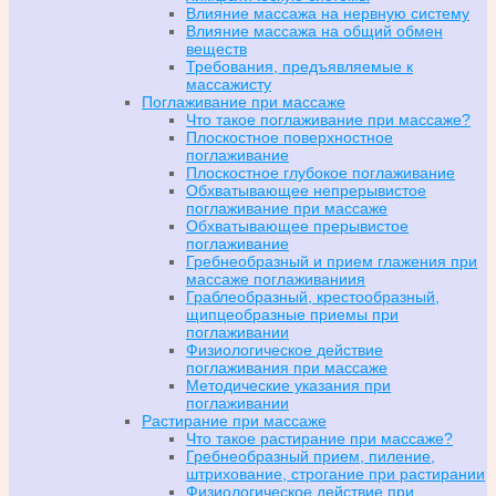
Влияние массажа на нервную систему
Влияние массажа на общий обмен
веществ
Требования, предъявляемые к
массажисту
Поглаживание при массаже
Что такое поглаживание при массаже?
Плоскостное поверхностное
поглаживание
Плоскостное глубокое поглаживание
Обхватывающее непрерывистое
поглаживание при массаже
Обхватывающее прерывистое
поглаживание
Гребнеобразный и прием глажения при
массаже поглаживаниия
Граблеобразный, крестообразный,
щипцеобразные приемы при
поглаживании
Физиологическое действие
поглаживания при массаже
Методические указания при
поглаживании
Растирание при массаже
Что такое растирание при массаже?
Гребнеобразный прием, пиление,
штрихование, строгание при растирании
Физиологическое действие при