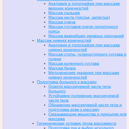
Анатомия и топография при массаже
верхних конечностей
Массаж пальцев
Массаж кисти (пястье, запястье)
Массаж плеча
Массаж суставов плече-лопаточного
пояса
Массаж важнейших нервных окончаний
Массаж нижних конечностей
Анатомия и топография при массаже
нижних конечностей
Массаж стопы, голеностопного сустава и
голени
Массаж коленного сустава
Массаж бедра
Методические указания при массаже
нижних конечностей
Подготовка больного к массажу
Осмотр массируемой части тела
больного
Устойчивое положение массируемой
части тела
Обнажение массируемой части тела и
подготовка кожи к массажу
Смазывающие вещества и присыпки для
массажа
Гигиенические условия труда массажиста
Подготовка рук и выбор исходного