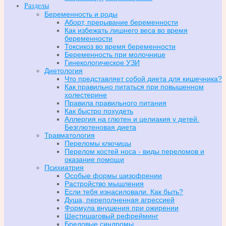
Разделы
Беременность и роды
Аборт, прерывание беременности
Как избежать лишнего веса во время
беременности
Токсикоз во время беременности
Беременность при молочнице
Гинекологическое УЗИ
Диетология
Что представляет собой диета для кишечника?
Как правильно питаться при повышенном
холестерине
Правила правильного питания
Как быстро похудеть
Аллергия на глютен и целиакия у детей.
Безглютеновая диета
Травматология
Переломы ключицы
Перелом костей носа - виды переломов и
оказание помощи
Психиатрия
Особые формы шизофрении
Растройство мышления
Если тебя изнасиловали. Как быть?
Душа, переполненная агрессией
Формула внушения при ожирении
Шестишаговый рефрейминг
Бредовые синдромы