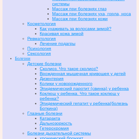
системы
Массаж при болезнях глаз
Массаж при болезнях уха, горла, носа
Массаж при болезнях кожи
Косметология
Как ухаживать за волосами зимой?
Красивая кожа зимой
Ревматология
Лечение подагры
Психология
Сексология
Болезни
Детские болезни
Сколиоз. Что такое сколиоз?
Врожденная мышечная кривошея у детей
Дизентерия
Колики у новорожденного
Эпидемический паротит (свинка) у ребенка
Коклюш у ребенка. Что такое коклюш у
ребенка?
Эпидемический гепатит у ребенка(болезнь
Боткина)
Глазные болезни
Катаракта
Дальнозоркость
Гетерохромия
Болезни дыхательной системы
хронический бронхит