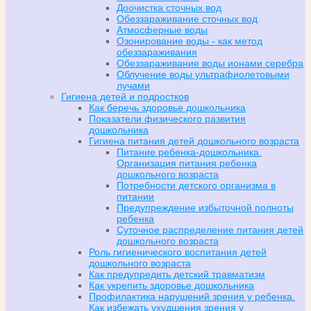
Доочистка сточных вод
Обеззараживание сточных вод
Атмосферные воды
Озонирование воды - как метод
обеззараживания
Обеззараживание воды ионами серебра
Облучение воды ультрафиолетовыми
лучами
Гигиена детей и подростков
Как беречь здоровье дошкольника
Показатели физического развития
дошкольника
Гигиена питания детей дошкольного возраста
Питание ребенка-дошкольника.
Организация питания ребенка
дошкольного возраста
Потребности детского организма в
питании
Предупреждение избыточной полноты
ребенка
Суточное распределение питания детей
дошкольного возраста
Роль гигиенического воспитания детей
дошкольного возраста
Как предупредить детский травматизм
Как укрепить здоровье дошкольника
Профилактика нарушений зрения у ребенка.
Как избежать ухудшения зрения у