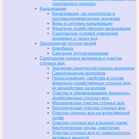
санитарного надзора
Канализация
Канализация, ее санитарное и
противоэпидемическое значение
Виды и системы канализации
Фекально-хозяйственная канализация
Санитарные условия отведения
дождевых и талых вод
Захоронение трупов людей
Кладбища
Сжигание трупов-кремация
Санитарная охрана водоемов и очистка
сточных вод
Значение санитарной охраны водоемов
Самоочищение водоемов
Происхождение, свойства и состав
фекально-хозяйственных сточных вод,
их воздействие на водоем
Очистка и обезвреживание фекально-
хозяйственных сточных вод
Механическая очистка сточных вод
Биологическая очистка сточных вод
Очистка сточных вод на естественной
почве
Очистка сточных вод в водной среде:
биологические пруды, аэротенки
Очистка сточных вод от поверхностно-
активных веществ