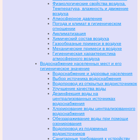
Физиологические свойства воздуха.
Температура, влажность и движение
воздуха
Атмосферное давление
Погода и климат в гигиеническом
отношении
Акклиматизация
Химический состав воздуха
Газообразные примеси в воздухе
Механические примеси в воздухе
Гигиеническая характеристика
атмосферного воздуха
Водоснабжение населенных мест и его
гигиеническое значение
Водоснабжение и здоровье населения
Выбор источника водоснабжения
Водопровод из открытых водоисточникок
Улучшение качества воды
Дезинфекция воды на
централизованных источниках
водоснабжения
Хлорирование воды централизованного
водоснабжения
Обеззараживание воды при помощи
озонирования
Водопровод из подземных
водоисточников
Санитарные требования к устройству