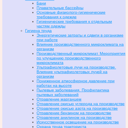
Бани
Плавательные бассейны
Основные физиолого-гигиенические
требования к одежде
Гигиенические требования к отдельным
частям одежды
Гигиена труда
Энергетические затраты и сдвиги в организме
при работе
Влияние производственного микроклимата на
организм
Производственный микроклимат. Мероприятия
по улучшению производственного
микроклимата
Ультрафиолетовые лучи на производстве.
Влияние ультрафиолетовых лучей на
организм
Пониженное атмосферное давление при
работах на высоте
Пылевые заболевания. Профилактика
пылевых заболеваний
Отравление марганцем
Отравление окисью углерода на производстве
Отравление окисью азота на производстве
Отравление бензином на производстве
Отравление анилином на производстве
Искусственное освещение на производстве
Охрана труда тракториста