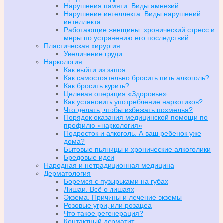
Нарушения памяти. Виды амнезий.
Нарушение интеллекта. Виды нарушений
интеллекта.
Работающие женщины: хронический стресс и
меры по устранению его последствий
Пластическая хирургия
Увеличение груди
Наркология
Как выйти из запоя
Как самостоятельно бросить пить алкоголь?
Как бросить курить?
Целевая операция «Здоровье»
Как установить употребление наркотиков?
Что делать, чтобы избежать похмелья?
Порядок оказания медицинской помощи по
профилю «наркология»
Подросток и алкоголь. А ваш ребенок уже
дома?
Бытовые пьяницы и хронические алкоголики
Бредовые идеи
Народная и нетрадиционная медицина
Дерматология
Боремся с пузырьками на губах
Лишаи. Всё о лишаях
Экзема. Причины и лечение экземы
Розовые угри, или розацеа
Что такое регенерация?
Контактный дерматит