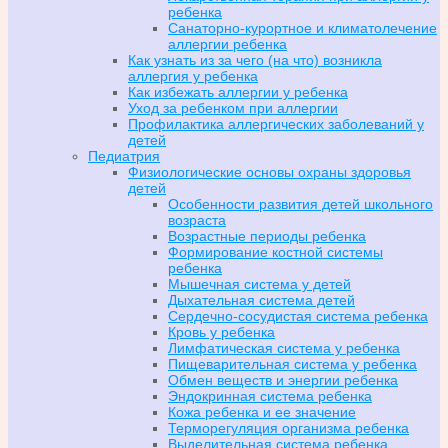
ребенка
Санаторно-курортное и климатолечение
аллергии ребенка
Как узнать из за чего (на что) возникла
аллергия у ребенка
Как избежать аллергии у ребенка
Уход за ребенком при аллергии
Профилактика аллергических заболеваний у
детей
Педиатрия
Физиологические основы охраны здоровья
детей
Особенности развития детей школьного
возраста
Возрастные периоды ребенка
Формирование костной системы
ребенка
Мышечная система у детей
Дыхательная система детей
Сердечно-сосудистая система ребенка
Кровь у ребенка
Лимфатическая система у ребенка
Пищеварительная система у ребенка
Обмен веществ и энергии ребенка
Эндокринная система ребенка
Кожа ребенка и ее значение
Терморегуляция организма ребенка
Выделительная система ребенка