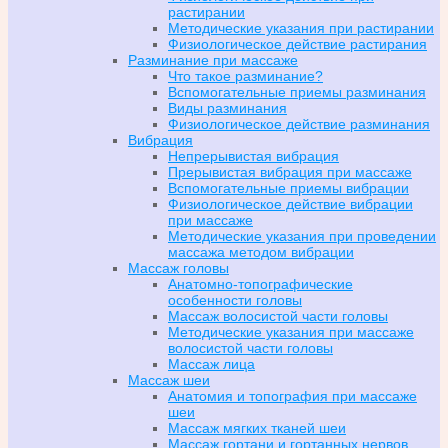
растирании
Методические указания при растирании
Физиологическое действие растирания
Разминание при массаже
Что такое разминание?
Вспомогательные приемы разминания
Виды разминания
Физиологическое действие разминания
Вибрация
Непрерывистая вибрация
Прерывистая вибрация при массаже
Вспомогательные приемы вибрации
Физиологическое действие вибрации
при массаже
Методические указания при проведении
массажа методом вибрации
Массаж головы
Анатомно-топографические
особенности головы
Массаж волосистой части головы
Методические указания при массаже
волосистой части головы
Массаж лица
Массаж шеи
Анатомия и топография при массаже
шеи
Массаж мягких тканей шеи
Массаж гортани и гортанных нервов