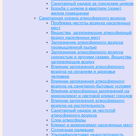
Санитарный надзор за городским шумом
Борьба с шумом в квартире (доме),
жилом помещении
Санитарная охрана атмосферного воздуха
Проблема чистоты воздуха населенных
мест
Вещества, загрязняющие атмосферный
воздух населенных мест
Загрязнение атмосферного воздуха
промышленной пылью
Загрязнение атмосферного воздуха
сернистым и другими газами. Вещества,
загрязняющие воздух
Влияние загрязнения атмосферного
воздуха на организм и здоровье
человека
Влияние загрязнения атмосферного
воздуха на санитарно-бытовые условия
Влияние атмосферных загрязнений на
микроклимат и световой климат городов
Влияние загрязнения атмосферного
воздуха на растительность
Санитарный надзор за чистотой
атмосферного воздуха
Слои атмосферы
Климат и микроклимат населенных мест
Солнечная радиация
Ультрафиолетовая недостаточность