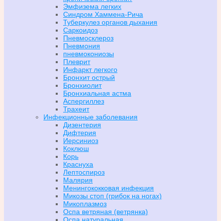
Эмфизема легких
Синдром Хаммена-Рича
Туберкулез органов дыхания
Саркоидоз
Пневмосклероз
Пневмония
пневмокониозы
Плеврит
Инфаркт легкого
Бронхит острый
Бронхиолит
Бронхиальная астма
Аспергиллез
Трахеит
Инфекционные заболевания
Дизентерия
Дифтерия
Иерсиниоз
Коклюш
Корь
Краснуха
Лептоспироз
Малярия
Менингококковая инфекция
Микозы стоп (грибок на ногах)
Микоплазмоз
Оспа ветряная (ветрянка)
Оспа натуральная