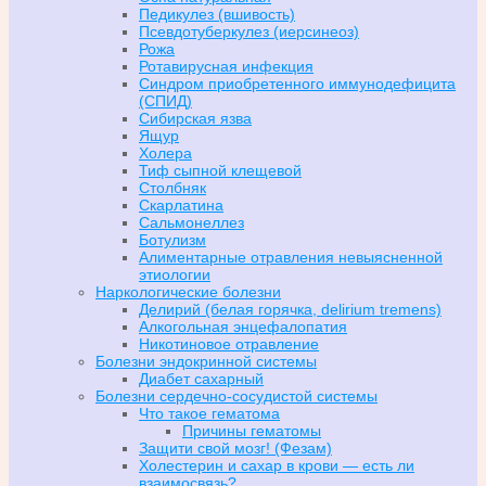
Педикулез (вшивость)
Псевдотуберкулез (иерсинеоз)
Рожа
Ротавирусная инфекция
Синдром приобретенного иммунодефицита
(СПИД)
Сибирская язва
Ящур
Холера
Тиф сыпной клещевой
Столбняк
Скарлатина
Сальмонеллез
Ботулизм
Алиментарные отравления невыясненной
этиологии
Наркологические болезни
Делирий (белая горячка, delirium tremens)
Алкогольная энцефалопатия
Никотиновое отравление
Болезни эндокринной системы
Диабет сахарный
Болезни сердечно-сосудистой системы
Что такое гематома
Причины гематомы
Защити свой мозг! (Фезам)
Холестерин и сахар в крови — есть ли
взаимосвязь?