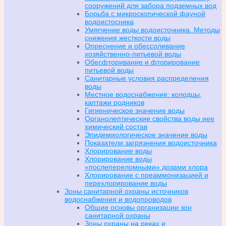
сооружений для забора подземных вод
Борьба с микроскопической фауной
водоистосника
Умягчение воды водоисточника. Методы
снижения жесткости воды
Опреснение и обессоливание
хозяйственно-питьевой воды
Обесфторивание и фторирование
питьевой воды
Санитарные условия распределения
воды
Местное водоснабжение: колодцы,
каптажи родников
Гигиеническое значение воды
Органолептические свойства воды иее
химический состав
Эпидемиологическое значение воды
Показатели загрязнения водоисточника
Хлорирование воды
Хлорирование воды
«послепереломными» дозами хлора
Хлорирование с преаммонизацией и
перехлорирование воды
Зоны санитарной охраны источников
водоснабжения и водопроводов
Общие основы организации зон
санитарной охраны
Зоны охраны на реках и