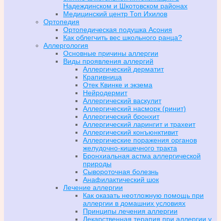
Надеждинском и Шкотовском районах
Медицинский центр Топ Ихилов
Ортопедия
Ортопедическая подушка Асония
Как облегчить вес школьного ранца?
Аллергология
Основные причины аллергии
Виды проявления аллергий
Аллергический дерматит
Крапивница
Отек Квинке и экзема
Нейродермит
Аллергический васкулит
Аллергический насморк (ринит)
Аллергический бронхит
Аллергический ларингит и трахеит
Аллергический конъюнктивит
Аллергические поражения органов
желудочно-кишечного тракта
Бронхиальная астма аллергической
природы
Сывороточная болезнь
Анафилактический шок
Лечение аллергии
Как оказать неотложную помощь при
аллергии в домашних условиях
Принципы лечения аллергии
Лекарственная терапия при аллергии у