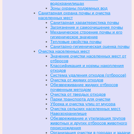
водохранилищах
Зоны охраны подземных вод
Санитарная охрана почвы и очистка
населенных мест
Санитарная характеристика почвы
Загрязнение и самоочищение почвы
Механическое строение почвы и его
гигиеническое значение
Тепловые свойства почвы
Санитарно-гигиеническая оценка почвы
Очистка населенных мест
Значение очистки населенных мест от
отбросов
Классификация и нормы накопления
отходов
Система удаления отходов (отбросов)
Очистка от жидких отходов
Обезвреживание жидких отбросов
почвенным методом
Очистка от твердых отходов
Парки транспорта для очистки
Уборка и очистка улиц от мусора
Очистка сельских населенных мест.
Навозохранилище
Обезвреживание и утилизация трупов
животных и других отбросов животного
происхождения
Организация очистки в городах и задачи