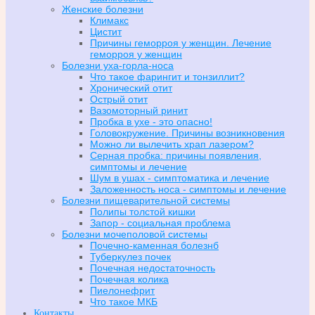
Женские болезни
Климакс
Цистит
Причины геморроя у женщин. Лечение
геморроя у женщин
Болезни уха-горла-носа
Что такое фарингит и тонзиллит?
Хронический отит
Острый отит
Вазомоторный ринит
Пробка в ухе - это опасно!
Головокружение. Причины возникновения
Можно ли вылечить храп лазером?
Серная пробка: причины появления,
симптомы и лечение
Шум в ушах - симптоматика и лечение
Заложенность носа - симптомы и лечение
Болезни пищеварительной системы
Полипы толстой кишки
Запор - социальная проблема
Болезни мочеполовой системы
Почечно-каменная болезнб
Туберкулез почек
Почечная недостаточность
Почечная колика
Пиелонефрит
Что такое МКБ
Контакты