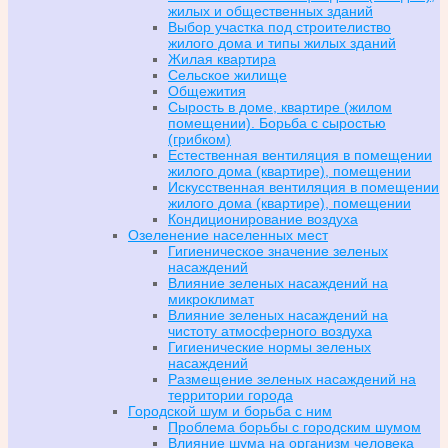
жилых и общественных зданий
Выбор участка под строителиство
жилого дома и типы жилых зданий
Жилая квартира
Сельское жилище
Общежития
Сырость в доме, квартире (жилом
помещении). Борьба с сыростью
(грибком)
Естественная вентиляция в помещении
жилого дома (квартире), помещении
Искусственная вентиляция в помещении
жилого дома (квартире), помещении
Кондиционирование воздуха
Озеленение населенных мест
Гигиеническое значение зеленых
насаждений
Влияние зеленых насаждений на
микроклимат
Влияние зеленых насаждений на
чистоту атмосферного воздуха
Гигиенические нормы зеленых
насаждений
Размещение зеленых насаждений на
территории города
Городской шум и борьба с ним
Проблема борьбы с городским шумом
Влияние шума на организм человека