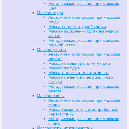
Методические указания при массаже
шеи
Массаж груди
Анатомия и топография при массаже
груди
Массаж стенки грудной клетки
Массаж внутренних органов грудной
клетки
Методические указания при массаже
грудной клетки
Массаж живота
Анатомия и топография при массаже
живота
Массаж брюшной стенки живота
Массаж желудка
Массаж тонких и толстых кишок
Массаж печени, почек и желчного
пузыря
Методические указания при массаже
живота
Массаж спины
Анатомия и топография при массаже
спины
Массаж кожи, мышц и межреберных
нервов спины
Методические указания при массаже
спины
Массаж верхних конечностей