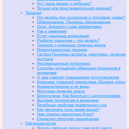
Что такое кариес у ребенка?
Польза или вред жевательной резинки?
Терапия
Что делать при солнечном и тепловом ударе?
Обморожение. Причины обморожения
Храп: боремся с ним эффективно
Рак и ожирение
Если у малыша аппендицит
Разбили градусник – что делать?
Терапия с помощью тяжелых ионов
Микрокуррентная терапия
Гастрит.Причины гастрита, симптомы, лечение
гастрита
Несовершенный остеогенез
Способы улучшения обменных процессов в
организме
О чем говорит повышенное потоотделение
Комплекс утренней гимнастики «Бодрое утро»
Анималотерапия и ее виды
Методики лечения храпа
Шопоголизм. Как бороться с шопоголизмом.
Высокие технологии в медицине
Лечебные свойства правильного сна
Как увеличить срок своей жизни?
Чем опасны магнитные бури?
Сердечно-легочная реанимация
Офтальмология
Носить цветные линзы тоже надо уметь