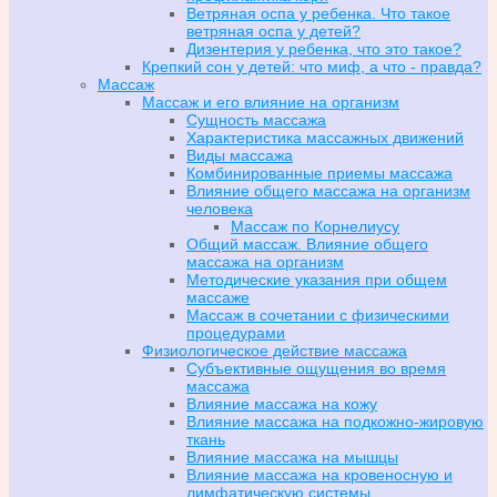
Ветряная оспа у ребенка. Что такое
ветряная оспа у детей?
Дизентерия у ребенка, что это такое?
Крепкий сон у детей: что миф, а что - правда?
Массаж
Массаж и его влияние на организм
Сущность массажа
Характеристика массажных движений
Виды массажа
Комбинированные приемы массажа
Влияние общего массажа на организм
человека
Массаж по Корнелиусу
Общий массаж. Влияние общего
массажа на организм
Методические указания при общем
массаже
Массаж в сочетании с физическими
процедурами
Физиологическое действие массажа
Субъективные ощущения во время
массажа
Влияние массажа на кожу
Влияние массажа на подкожно-жировую
ткань
Влияние массажа на мышцы
Влияние массажа на кровеносную и
лимфатическую системы