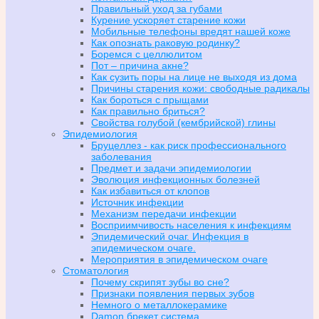
Правильный уход за губами
Курение ускоряет старение кожи
Мобильные телефоны вредят нашей коже
Как опознать раковую родинку?
Боремся с целлюлитом
Пот – причина акне?
Как сузить поры на лице не выходя из дома
Причины старения кожи: свободные радикалы
Как бороться с прыщами
Как правильно бриться?
Свойства голубой (кембрийской) глины
Эпидемиология
Бруцеллез - как риск профессионального
заболевания
Предмет и задачи эпидемиологии
Эволюция инфекционных болезней
Как избавиться от клопов
Источник инфекции
Механизм передачи инфекции
Восприимчивость населения к инфекциям
Эпидемический очаг. Инфекция в
эпидемическом очаге.
Мероприятия в эпидемическом очаге
Стоматология
Почему скрипят зубы во сне?
Признаки появления первых зубов
Немного о металлокерамике
Damon брекет система