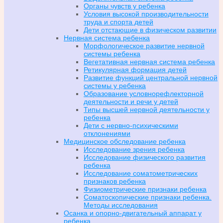
Органы чувств у ребенка
Условия высокой производительности
труда и спорта детей
Дети отстающие в физическом развитии
Нервная система ребенка
Морфологическое развитие нервной
системы ребенка
Вегетативная нервная система ребенка
Ретикулярная формация детей
Развитие функций центральной нервной
системы у ребенка
Образование условнорефлекторной
деятельности и речи у детей
Типы высшей нервной деятельности у
ребенка
Дети с нервно-психическими
отклонениями
Медицинское обследование ребенка
Исследование зрения ребенка
Исследование физического развития
ребенка
Исследование соматометрических
признаков ребенка
Физиометрические признаки ребенка
Соматоскопические признаки ребенка.
Методы исследования
Осанка и опорно-двигательный аппарат у
ребенка