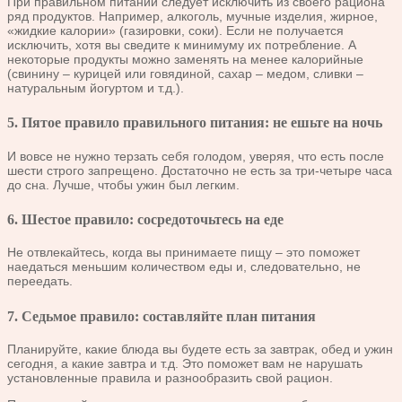
При правильном питании следует исключить из своего рациона
ряд продуктов. Например, алкоголь, мучные изделия, жирное,
«жидкие калории» (газировки, соки). Если не получается
исключить, хотя вы сведите к минимуму их потребление. А
некоторые продукты можно заменять на менее калорийные
(свинину – курицей или говядиной, сахар – медом, сливки –
натуральным йогуртом и т.д.).
5. Пятое правило правильного питания: не ешьте на ночь
И вовсе не нужно терзать себя голодом, уверяя, что есть после
шести строго запрещено. Достаточно не есть за три-четыре часа
до сна. Лучше, чтобы ужин был легким.
6. Шестое правило: сосредоточьтесь на еде
Не отвлекайтесь, когда вы принимаете пищу – это поможет
наедаться меньшим количеством еды и, следовательно, не
переедать.
7. Седьмое правило: составляйте план питания
Планируйте, какие блюда вы будете есть за завтрак, обед и ужин
сегодня, а какие завтра и т.д. Это поможет вам не нарушать
установленные правила и разнообразить свой рацион.