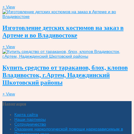
+ View
Изготовление детских костюмов на заказ в
Артеме и во Владивостоке
+ View
Купить средство от тараканов, блох, клопов
Владивосток, г.Артем, Надеждинский
Шкотовский районы
+ View
Навигация
Карта сайта
Наши партнеры
Сотрудничество
Оказание наркологической помощи наркозависимым в
Приморском крае