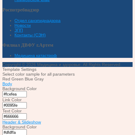
Роспотребнадзор
Отдел санэпиднадзора
Новости
ЗПП
Контакты (СЭН)
Филиал ДВФУ г.Артем
Медицина катастроф
Copyright © 2026 Медицина и здоровье. All Rights Reserved.
Template Settings
Select color sample for all parameters
Red
Green
Blue
Gray
Body
Background Color
Link Color
Text Color
Header & Slideshow
Background Color