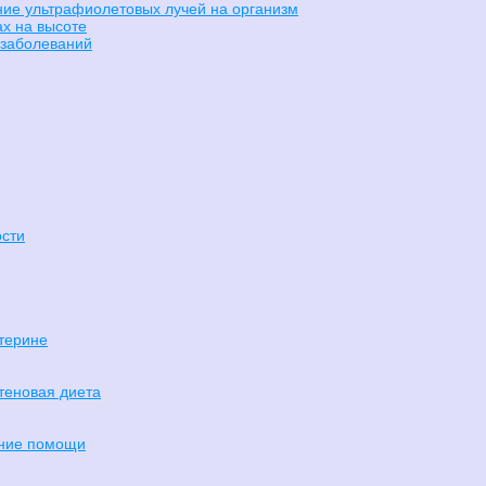
ние ультрафиолетовых лучей на организм
х на высоте
 заболеваний
ости
терине
ютеновая диета
ание помощи