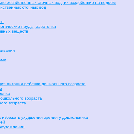
но-хозяйственных сточных вод, их воздействие на водоем
йственных сточных вод
ве
логические пруды, аэротенки
тивных веществ
живания
ами
ия питания ребенка дошкольного возраста
и
бенка
ошкольного возраста
ного возраста
к избежать ухудшения зрения у дошкольника
тей
ереутомлении