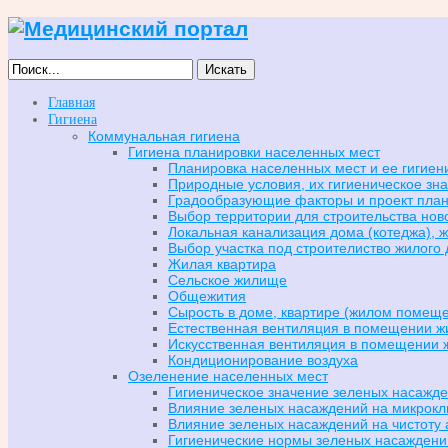
Искать
Главная
Гигиена
Коммунальная гигиена
Гигиена планировки населенных мест
Планировка населенных мест и ее гигиен
Природные условия, их гигиеническое зн
Градообразующие факторы и проект пла
Выбор территории для строительства но
Локальная канализация дома (котеджа), 
Выбор участка под строителиство жилого
Жилая квартира
Сельское жилище
Общежития
Сырость в доме, квартире (жилом помеще
Естественная вентиляция в помещении ж
Искусственная вентиляция в помещении 
Кондиционирование воздуха
Озеленение населенных мест
Гигиеническое значение зеленых насажд
Влияние зеленых насаждений на микрокл
Влияние зеленых насаждений на чистоту
Гигиенические нормы зеленых насаждени