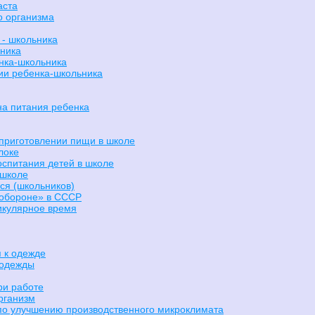
аста
о организма
 - школьника
ьника
енка-школьника
ии ребенка-школьника
на питания ребенка
 приготовлении пищи в школе
локе
спитания детей в школе
 школе
ся (школьников)
и обороне» в СССР
икулярное время
 к одежде
 одежды
ри работе
рганизм
по улучшению производственного микроклимата