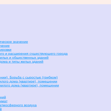
ическое значение
ачение
нировки
вого и расширения существующего города
жилых и общественных зданий
 дома и типы жилых зданий
нии). Борьба с сыростью (грибком)
илого дома (квартире), помещении
жилого дома (квартире), помещении
ений
имат
 атмосферного воздуха
й