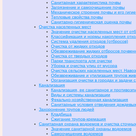
Санитарная характеристика почвы
Загрязнение и самоочищение почвы
Механическое строение почвы и его гиги
Тепловые свойства почвы
Санитарно-гигиеническая оценка почвы
Очистка населенных мест
Значение очистки населенных мест от от
Классификация и нормы накопления отхо
Система удаления отходов (отбросов)
Очистка от жидких отходов
Обезвреживание жидких отбросов почве
Очистка от твердых отходов
Парки транспорта для очистки
Уборка и очистка улиц от мусора
Очистка сельских населенных мест. Нав
Обезвреживание и утилизация трупов жив
Организация очистки в городах и задачи 
Канализация
Канализация, ее санитарное и противоэп
Виды и системы канализации
Фекально-хозяйственная канализация
Санитарные условия отведения дождевых
Захоронение трупов людей
Кладбища
Сжигание трупов-кремация
Санитарная охрана водоемов и очистка сточных
Значение санитарной охраны водоемов
Самоочищение водоемов