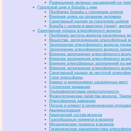
Размещение зеленых насаждений на терр
Городской шум и борьба с ним
Проблема борьбы с городским шумом
Влияние шума на организм человека
Санитарный надзор за городским шумом
Борьба с шумом в квартире (доме), жил
Санитарная охрана атмосферного воздуха
Проблема чистоты воздуха населенных м
Вещества, загрязняющие атмосферный в
Загрязнение атмосферного воздуха про
Загрязнение атмосферного воздуха серни
Влияние загрязнения атмосферного возду
Влияние загрязнения атмосферного возд
Влияние атмосферных загрязнений на мик
Влияние загрязнения атмосферного возду
Санитарный надзор за чистотой атмосфер
Слои атмосферы
Климат и микроклимат населенных мест
Солнечная радиация
Ультрафиолетовая недостаточность
Физиологические свойства воздуха. Темпе
Атмосферное давление
Погода и климат в гигиеническом отноше
Акклиматизация
Химический состав воздуха
Газообразные примеси в воздухе
Механические примеси в воздухе
Гигиеническая характеристика атмосферн