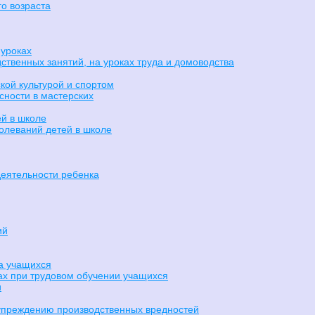
о возраста
уроках
ственных занятий, на уроках труда и домоводства
кой культурой и спортом
сности в мастерских
й в школе
олеваний детей в школе
деятельности ребенка
ий
а учащихся
ах при трудовом обучении учащихся
и
упреждению производственных вредностей