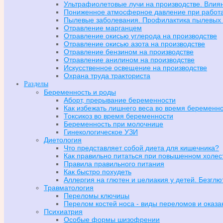
Ультрафиолетовые лучи на производстве. Влия
Пониженное атмосферное давление при работа
Пылевые заболевания. Профилактика пылевых
Отравление марганцем
Отравление окисью углерода на производстве
Отравление окисью азота на производстве
Отравление бензином на производстве
Отравление анилином на производстве
Искусственное освещение на производстве
Охрана труда тракториста
Разделы
Беременность и роды
Аборт, прерывание беременности
Как избежать лишнего веса во время беременн
Токсикоз во время беременности
Беременность при молочнице
Гинекологическое УЗИ
Диетология
Что представляет собой диета для кишечника?
Как правильно питаться при повышенном холес
Правила правильного питания
Как быстро похудеть
Аллергия на глютен и целиакия у детей. Безгл
Травматология
Переломы ключицы
Перелом костей носа - виды переломов и оказ
Психиатрия
Особые формы шизофрении