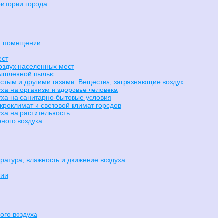
итории города
ом помещении
ест
оздух населенных мест
мышленной пылью
стым и другими газами. Вещества, загрязняющие воздух
ха на организм и здоровье человека
уха на санитарно-бытовые условия
роклимат и световой климат городов
ха на растительность
ного воздуха
ратура, влажность и движение воздуха
нии
ого воздуха