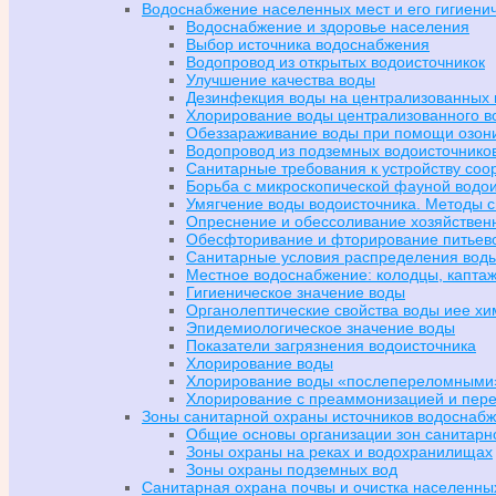
Водоснабжение населенных мест и его гигиени
Водоснабжение и здоровье населения
Выбор источника водоснабжения
Водопровод из открытых водоисточникок
Улучшение качества воды
Дезинфекция воды на централизованных 
Хлорирование воды централизованного 
Обеззараживание воды при помощи озон
Водопровод из подземных водоисточнико
Санитарные требования к устройству соо
Борьба с микроскопической фауной водо
Умягчение воды водоисточника. Методы с
Опреснение и обессоливание хозяйствен
Обесфторивание и фторирование питьев
Санитарные условия распределения вод
Местное водоснабжение: колодцы, капта
Гигиеническое значение воды
Органолептические свойства воды иее хи
Эпидемиологическое значение воды
Показатели загрязнения водоисточника
Хлорирование воды
Хлорирование воды «послепереломными»
Хлорирование с преаммонизацией и пер
Зоны санитарной охраны источников водоснабж
Общие основы организации зон санитарн
Зоны охраны на реках и водохранилищах
Зоны охраны подземных вод
Санитарная охрана почвы и очистка населенны