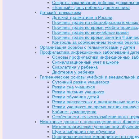
Секреты закаливания ребенка дошкольног
«Банный» день ребенка дошкольника
Детский травматизм
Детский травматизм в России
Причины травм на общеобразовательных 
Причины травм во время учебно-производ
Причины травм во внеучебное время
Причины травм во время занятий Физичес
Контроль за соблюдением техники безопа
Организация борьбы с гельминтозами у детей
Профилактика инфекционных заболеваний дете
Основы профилактики инфекционных заб
Сигнализационный учет в школе
Скарлатина у ребенка
Дифтерия у ребенка
Гигиенические основы учебной и внешкольной 
Суточный режим учащегося
Режим сна учащихся
Режим питания учащихся
Режим обучения детей
Режим внеклассных и внешкольных занят
Режим учащихся во время летних каникул
Кабинет домоводства
Особенности сельскохозяйственного труд
Некоторые данные о производственных фактор
Метеорологические условия при обучени
Шум и вибрация при обучении
Профилактические мероприятия по пред