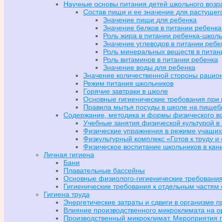
Научные основы питания детей школьного возр
Состав пищи и ее значение для растущег
Значение пищи для ребенка
Значение белков в питании ребенка
Роль жира в питании ребенка-школ
Значение углеводов в питании реб
Роль минеральных веществ в питан
Роль витаминов в питании ребенка
Значение воды для ребенка
Значение количественной стороны рацио
Режим питания школьников
Горячие завтраки в школе
Основные гигиенические требования при
Правила мытья посуды в школе на пищеб
Содержание, методика и формы физического во
Учебные занятия физической культурой в
Физические упражнения в режиме учащих
Физкультурный комплекс «Готов к труду 
Физическое воспитание школьников в кан
Личная гигиена
Бани
Плавательные бассейны
Основные физиолого-гигиенические требования
Гигиенические требования к отдельным частям
Гигиена труда
Энергетические затраты и сдвиги в организме п
Влияние производственного микроклимата на о
Производственный микроклимат. Мероприятия 