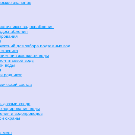
ческое значение
источниках водоснабжения
водоснабжения
ирования
в
ружений для забора подземных вод
истосника
нижения жесткости воды
но-питьевой воды
ой воды
ы
жи родников
мический состав
 дозами хлора
ехлорирование воды
ения и водопроводов
ой охраны
х мест