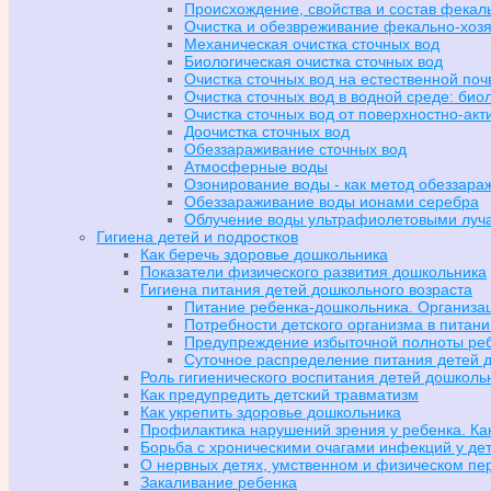
Происхождение, свойства и состав фекаль
Очистка и обезвреживание фекально-хозя
Механическая очистка сточных вод
Биологическая очистка сточных вод
Очистка сточных вод на естественной поч
Очистка сточных вод в водной среде: био
Очистка сточных вод от поверхностно-ак
Доочистка сточных вод
Обеззараживание сточных вод
Атмосферные воды
Озонирование воды - как метод обеззара
Обеззараживание воды ионами серебра
Облучение воды ультрафиолетовыми луч
Гигиена детей и подростков
Как беречь здоровье дошкольника
Показатели физического развития дошкольника
Гигиена питания детей дошкольного возраста
Питание ребенка-дошкольника. Организац
Потребности детского организма в питани
Предупреждение избыточной полноты ре
Суточное распределение питания детей д
Роль гигиенического воспитания детей дошколь
Как предупредить детский травматизм
Как укрепить здоровье дошкольника
Профилактика нарушений зрения у ребенка. Ка
Борьба с хроническими очагами инфекций у де
О нервных детях, умственном и физическом п
Закаливание ребенка