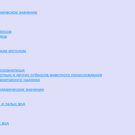
еническое значение
бросов
дов
нным методом
озохранилище
отных и других отбросов животного происхождения
санитарного надзора
идемическое значение
 и талых вод
 вод