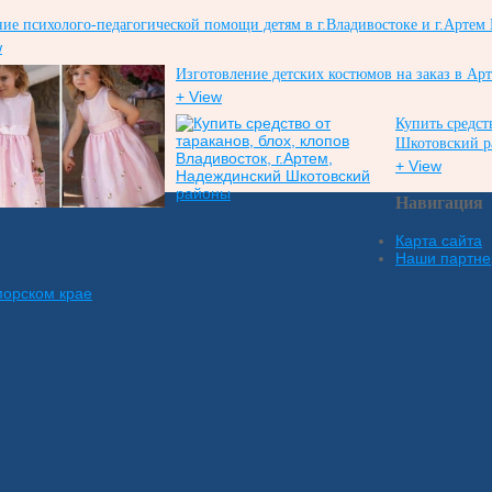
ие психолого-педагогической помощи детям в г.Владивостоке и г.Артем
w
Изготовление детских костюмов на заказ в Ар
+ View
Купить средст
Шкотовский 
+ View
Навигация
Карта сайта
Наши партн
морском крае