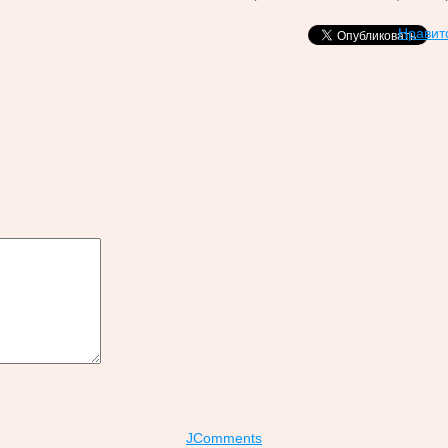
Нравит
JComments