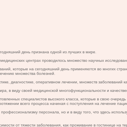
дняшний день признана одной из лучших в мире.
 медицинских центрах проводилось множество научных исследован
аний, которые на сегодняшний день применяются во многих стран
лечению множества болезней.
ике, диагностике, оперативном лечении, множеств заболеваний как
ира, в виду своей медицинской многофункциональности и качеств
отовленных специалистов высокого класса, которые в свою очере
протяжении всего процесса начиная с поступления на лечение пац
рофессионализму персонала, но и в виду того, что здесь использ
сти от тяжести заболевания, как проживание в гостинице на тер