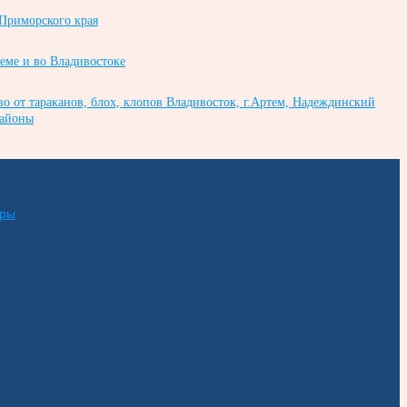
 Приморского края
теме и во Владивостоке
во от тараканов, блох, клопов Владивосток, г.Артем, Надеждинский
районы
еры