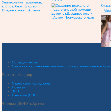
Оказан
+ Vie
Сотрудничество
Оказание наркологической помощи наркозависимым в При
Роспотребнадзор
Отдел санэпиднадзора
Новости
ЗПП
Контакты (СЭН)
Филиал ДВФУ г.Артем