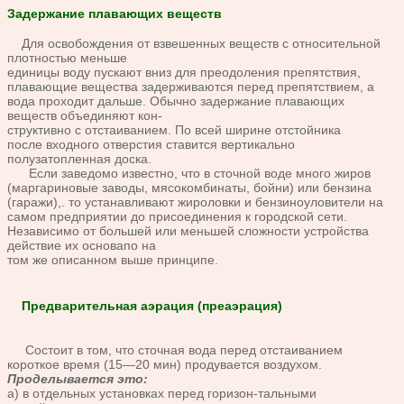
Задержание плавающих веществ
Для освобожде
ния от взвешенных веществ с относительной
плотностью меньше
единицы воду пускают вниз для преодоления препятствия,
пла
вающие вещества задерживаются перед препятствием, а
вода про
ходит дальше.
Обычно задержание плавающих
веществ объединяют кон-
структивно с отстаиванием. По всей ширине отстойника
после
входного отверстия ставится вертикально
полузатопленная доска.
Если заведомо известно, что в сточной воде много жиров
(марга
риновые заводы, мясокомбинаты, бойни) или бензина
(гаражи),.
то устанавливают жироловки и бензиноуловители на
самом пред
приятии до присоединения к городской сети.
Независимо от боль
шей или меньшей сложности устройства
действие их основапо на
том же описанном выше принципе.
Предварительная аэрация (преаэрация)
Состо
ит в том, что сточная вода перед отстаиванием
короткое время
(15—20 мин) продувается воздухом.
Проделывается это:
а) в отдельных установках перед горизон-
тальными