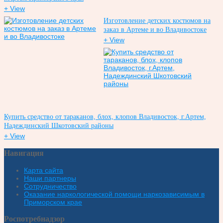
+ View
Изготовление детских костюмов на
заказ в Артеме и во Владивостоке
+ View
Купить средство от тараканов, блох, клопов Владивосток, г.Артем,
Надеждинский Шкотовский районы
+ View
Навигация
Карта сайта
Наши партнеры
Сотрудничество
Оказание наркологической помощи наркозависимым в
Приморском крае
Роспотребнадзор