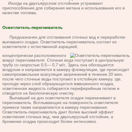
Иногда на двухъярусном отстойнике устраивают
приспособле
ния для собирания метана и использования его в
качестве топлива.
Осветлитель-перегниватель
Предназначен
для отстаивания сточных вод и переработки
выпавшего осадка.
Осветлитель-перегниватель состоит из
осветлителя с естественной
аэрацией,
концентрически расположенного
вокруг перегнивателя.
Сточная вода поступает в центральную
трубу со скоростью 0,5—
0,7 м/с. Здесь она обогащается
воздухом и направляется в камеру
флоккуляции, где происходит
самопроизвольная коагуляция за
грязнений в течение 20 мин,
после чего сточные воды поступают
в отстойную камеру, где,
проходя через слой образующегося взве
шенного осадка,
осветленная жидкость собирается периферийным
лотком и
отводится на биологическую очистку.
Выпавший на дно осветлителя осадок перекачивают в
пере
гниватель. Всплывающие на поверхность осветлителя
примеси
также направляются в камеру перегнивания.
Осветли
тель-перегниватель дает более высокий эффект
осветления сточ
ных вод, чем двухъярусный отстойник, а
брожение осадка проис
ходит более интенсивно.