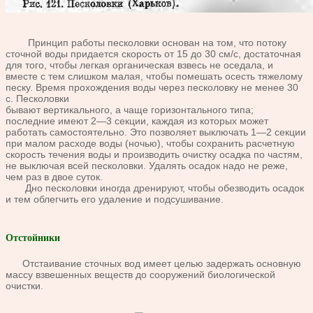
Принцип работы песколовки основан на том, что потоку
сточ
ной воды придается скорость от 15 до 30 см/с, достаточная
для
того, чтобы легкая органическая взвесь не оседала, и
вместе с тем
слишком малая, чтобы помешать осесть тяжелому
песку. Время
прохождения воды через песколовку не менее 30
с. Песколовки
бывают вертикального, а чаще горизонтального типа;
последние
имеют 2—3 секции, каждая из которых может
работать самостоя
тельно. Это позволяет выключать 1—2 секции
при ма
лом расходе воды (ночью), чтобы сохранить расчетную
скорость
течения воды и производить очистку осадка по частям,
не выклю
чая всей песколовки. Удалять осадок надо не реже,
чем раз в двое
суток.
Дно песколовки иногда дренируют, чтобы обезводить осадок
и
тем облегчить его удаление и подсушивание.
Отстойники
Отстаивание сточных вод имеет целью задер
жать основную
массу взвешенных веществ до сооружений биоло
гической
очистки.