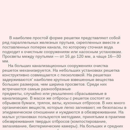
В наиболее простой форме решетки представляют
собой
ряд параллельных железных прутьев, скрепленных вместе
и
поставленных поперек канала, по которому сточная вода
подхо
дит к очистным сооружениям или насосным установкам.
Просве
ты между прутьями — от 16 до 120 мм, а чаще 16—30
мм.
На больших канализационных сооружениях очистка
решеток
механизируется. На небольших установках решетка
конструктив
но совмещается с песколовкой. На решетках
задержи
ваются' наиболее круп
ные взвешенные веще
ства
больших размеров,
чем ширина просветов.
Среди них
встречаются
самые разнообразные
предметы, случайно или
умышленно сбрасывае
мые в
канализацию.
В массе же отбросы с
решеток состоят из
об
рывков бумаги, тряпок,
ваты, кухонных отбро
сов. В них много
орга
нических веществ, кото
рые легко загнивают, не
безопасны в
эпидеми
ческом отношении и
нуждаются в обезвре
живании. На
малых ус
тановках пользуются
методами, принятыми в
практике
обезврежива
ния твердых отбросов
(компостирование,
за
пахивание, биотермиче
ские камеры). На боль
ших и средних