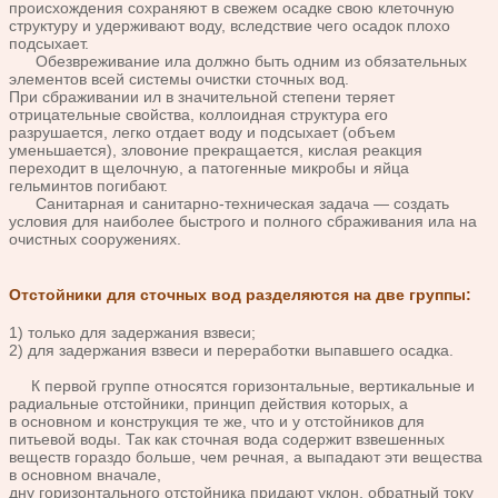
происхож
дения сохраняют в свежем осадке свою клеточную
структуру и
удерживают воду, вследствие чего осадок плохо
подсыхает.
Обезвреживание ила должно быть одним из обязательных
эле
ментов всей системы очистки сточных вод.
При сбраживании ил в значительной степени теряет
отрицатель
ные свойства, коллоидная структура его
разрушается, легко отдает
воду и подсыхает (объем
уменьшается), зловоние прекращается,
кислая реакция
переходит в щелочную, а патогенные микробы и
яйца
гельминтов погибают.
Санитарная и санитарно-техническая задача — создать
условия
для наиболее быстрого и полного сбраживания ила на
очистных
сооружениях.
Отстойники для сточных вод разделяются на две группы:
1) только для задержания взвеси;
2) для задержания взвеси и пе
реработки выпавшего осадка.
К первой группе относятся горизонтальные, вертикаль
ные и
радиальные отстойники, принцип действия которых, а
в
основном и конструкция те же, что и у отстойников для
питьевой
воды. Так как сточная вода содержит взвешенных
веществ гораздо
больше, чем речная, а выпадают эти вещества
в основном вначале,
дну горизонтального отстойника придают уклон,
обратный току