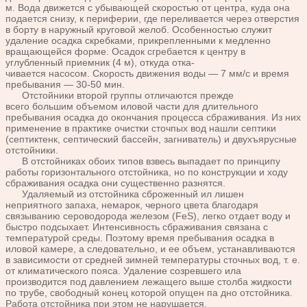
м. Вода движет
ся с убывающей скоростью от центра, куда она
подается снизу, к
периферии, где переливается через отверстия
в борту в наружный
круговой желоб. Особенностью служит
удаление осадка скребка
ми, прикрепленными к медленно
вращающейся форме. Осадок
сгребается к центру в
углубленный приемник (4 м), откуда отка-
чивается насосом. Скорость движения воды — 7 мм/с и
время
пребывания — 30-50 мин.
Отстойники второй группы отличаются прежде
всего
большим объемом иловой части для длительного
пребывания
осадка до окончания процесса сбраживания. Из них
применение
в практике очистки сточпых вод нашли септики
(септиктенк, сеп
тический бассейн, загниватель) и двухъярусные
отстойники.
В отстойниках обоих типов взвесь выпадает по принципу
работы
горизонтального отстойника, но по конструкции и ходу
сбражива
ния осадка они существенно разнятся.
Удаляемый из отстойника сброженный ил лишен
неприятного
запаха, немарок, черного цвета благодаря
связыванию сероводо
рода железом (FeS), легко отдает воду и
быстро подсыхает.
Интенсивность сбраживания связана с
температурой среды.
Поэтому время пребывания осадка в
иловой камере, а следова
тельно, и ее объем, устанавливаются
в зависимости от средней
зимней температуры сточных вод, т. е.
от климатического пояса
. Удаление созревшего ила
производится под давлением
лежащего выше столба жидкости
по трубе, свободный конец кото
рой опущен па дно отстойника.
Работа отстойника при этом не
нарушается.