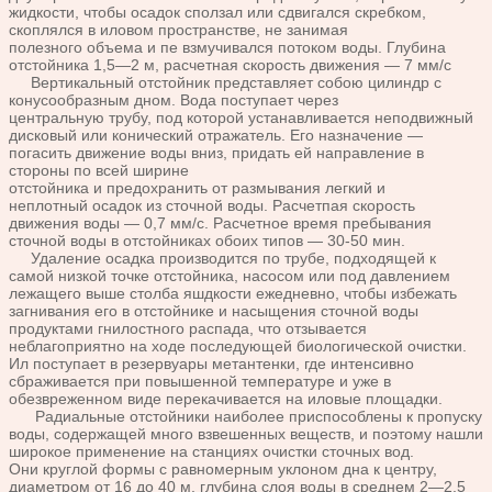
жидкости, чтобы осадок сползал или сдвигался
скребком,
скоплялся в иловом пространстве, не занимая
полезного
объема и пе взмучивался потоком воды. Глубина
отстойника
1,5—2 м, расчетная скорость движения — 7 мм/с
Вертикальный отстойник представляет собою ци
линдр с
конусообразным дном. Вода поступает через
центральную
трубу, под которой устанавливается неподвижный
дисковый или
конический отражатель. Его назначение —
погасить движение
воды вниз, придать ей направление в
стороны по всей ширине
отстойника и предохранить от размывания легкий и
неплотный
осадок из сточной воды. Расчетпая скорость
движения воды —
0,7 мм/с.
Расчетное время пребывания
сточной воды в отстойниках обо
их типов — 30-50 мин.
Удаление осадка производится по трубе, подходящей к
самой
низкой точке отстойника, насосом или под давлением
лежащего
выше столба яшдкости ежедневно, чтобы избежать
загнивания
его в отстойнике и насыщения сточной воды
продуктами гнилост
ного распада, что отзывается
неблагоприятно на ходе последую
щей биологической очистки.
Ил поступает в резервуары метантен
ки, где интенсивно
сбраживается при повышенной температуре и
уже в
обезвреженном виде перекачивается на иловые площадки.
Радиальные отстойники наиболее приспособлены к
пропуску
воды, содержащей много взвешенных веществ, и поэтому
нашли
широкое применение на станциях очистки сточных вод.
Они
круглой формы с равномерным уклоном дна к центру,
диаметром
от 16 до 40 м, глубина слоя воды в среднем 2—2,5