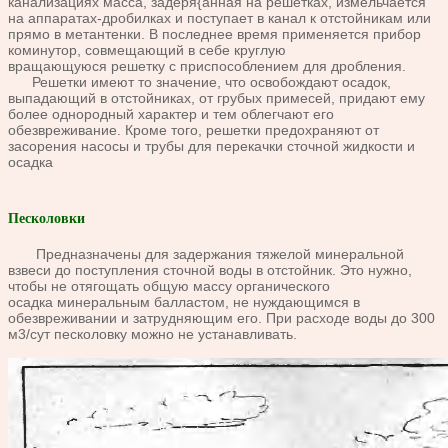
канализациях масса, задеря{анная на решетках, из
мельчается
на аппаратах-дробилках и поступает в канал к отстой
никам или
прямо в метантенки. В последнее время применяется
прибор
коминутор, совмещающий в себе круглую
вращающуюся
решетку с приспособлением для дробления.
Решетки имеют то значение, что освобождают осадок,
выпадаю
щий в отстойниках, от грубых примесей, придают ему
более одно
родный характер и тем облегчают его
обезвреживание. Кроме
того, решетки предохраняют от
засорения насосы и трубы для пе
рекачки сточной жидкости и
осадка
Песколовки
Предназначены для задержания тяжелой ми
неральной
взвеси до поступления сточной воды в отстойник. Это
нужно,
чтобы не отягощать общую массу органического
осадка
минеральным балластом, не нуждающимся в
обезвреживании и
затрудняющим его. При расходе воды до 300
м3/сут песколовку
можно не устанавливать.