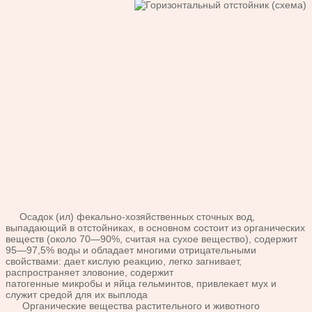
Осадок (ил) фекально-хозяйственных сточных вод,
выпадаю
щий в отстойниках, в основном состоит из органических
веществ
(около 70—90%, считая на сухое вещество), содержит
95—97,5%
воды и обладает многими отрицательными
свойствами: дает кис
лую реакцию, легко загнивает,
распространяет зловоние, содержит
патогенные микробы и яйца гельминтов, привлекает мух и
служит
средой для их выплода
Органические вещества растительного и животного