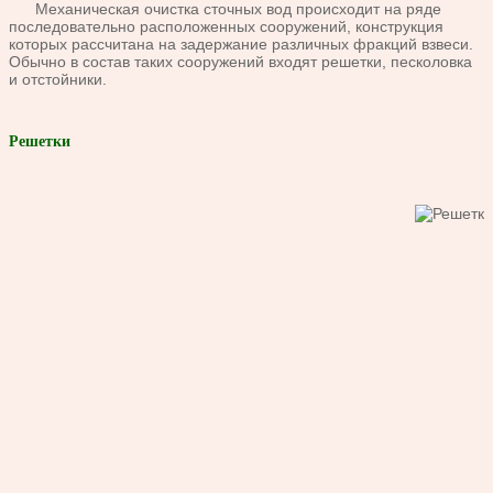
Механическая очистка сточных вод происходит на ряде
после
довательно расположенных сооружений, конструкция
которых рас
считана на задержание различных фракций взвеси.
Обычно в
состав таких сооружений входят решетки, песколовка
и отстой
ники.
Решетки