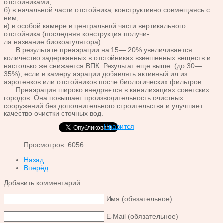
отстойниками;
б) в начальной части отстойника, кон
структивно совмещаясь с
ним;
в) в особой камере в центральной
части вертикального
отстойника (последняя конструкция получи-
ла название биокоагулятора).
В результате преаэрации на 15—
20% увеличивается
количество задержанных в отстойниках взве
шенных веществ и
настолько же снижается ВПК. Результат еще
выше. (до 30—
35%), если в камеру аэрации добавлять активный
ил из
аэротенков или отстойников после биологических фильтров.
Преаэрация широко внедряется в канализациях советских
го
родов. Она повышает производительность очистных
сооружений
без дополнительного строительства и улучшает
качество очистки
сточных вод.
Нравится
Просмотров: 6056
Назад
Вперёд
Добавить комментарий
Имя (обязательное)
E-Mail (обязательное)