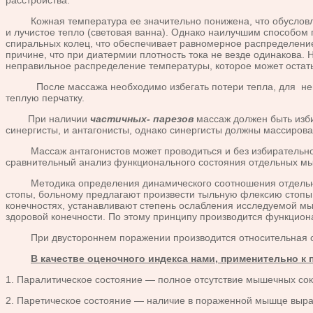
расстройства.
Кожная температура ее значительно понижена, что обусловлив
и лучистое тепло (световая ванна). Однако наилучшим способом
спиральных колец, что обеспечивает равномерное распределени
причине, что при диатермии плотность тока не везде одинакова
неправильное распределение температуры, которое может остат
После массажа необходимо избегать потери тепла, для него 
теплую перчатку.
При наличии
частичных- парезов
массаж должен быть изб
синергисты, и антагонисты, однако синергисты должны массирова
Массаж антагонистов может проводиться и без избирательного
сравнительный анализ функционального состояния отдельных мы
Методика определения динамического соотношения отдельных 
стопы, больному предлагают произвести тыльную флексию стопы 
конечностях, устанавливают степень ослабления исследуемой м
здоровой конечности. По этому принципу производится функционал
При двустороннем поражении производится относительная ср
В качестве оценочного индекса нами, применительно к
1. Паралитическое состояние — полное отсутствие мышечных со
2. Паретическое состояние — наличие в пораженной мышце выр