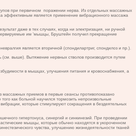
тупов при первичном поражении нерва. Из отдельных массажных
сьма эффективным является применение вибрационного массажа
льтат даже в тех случаях, когда ни электризация, ни ручной
иннервируемые им 'мышцы, Бруштейн получил прекращение
ралгия является вторичной (спондилартриг, спондилоз и пр.).
ь (см. выше). Вытяжение нервных стволов производится путем
будимости в мышцах, улучшения питания и кровоснабжения, а
з массажных приемов в первые сеансы противопоказано
того как больной научился тормозить непроизвольные
 вибрации, которые стимулируют сокращения в бездеятельных
ечного гипертонуса, синергий и синкинезий. При проведении
спастические мышцы, которые обычно находятся в укороченном
инестезического чувства, улучшению жизнедеятельности тканей