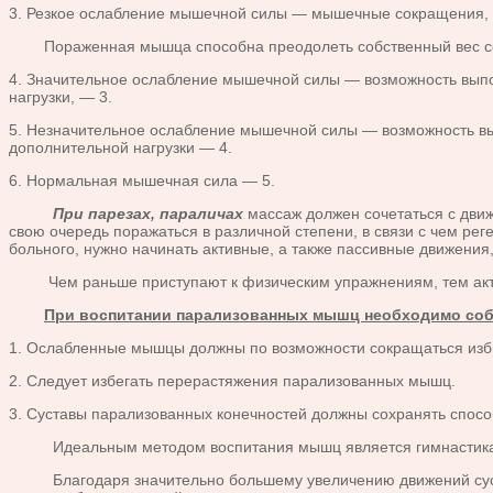
3. Резкое ослабление мышечной силы — мышечные сокращения, 
Пораженная мышца способна преодолеть собственный вес соотв
4. Значительное ослабление мышечной силы — возможность выпол
нагрузки, — 3.
5. Незначительное ослабление мышечной силы — возможность вы
дополнительной нагрузки — 4.
6. Нормальная мышечная сила — 5.
При парезах, параличах
массаж должен сочетаться с движ
свою очередь поражаться в различной степени, в связи с чем ре
больного, нужно начинать активные, а также пассивные движения
Чем раньше приступают к физическим упражнениям, тем акти
При воспитании парализованных мышц необходимо со
1. Ослабленные мышцы должны по возможности сокращаться изби
2. Следует избегать перерастяжения парализованных мышц.
3. Суставы парализованных конечностей должны сохранять спосо
Идеальным методом воспитания мышц является гимнастика особе
Благодаря значительно большему увеличению движений суставо