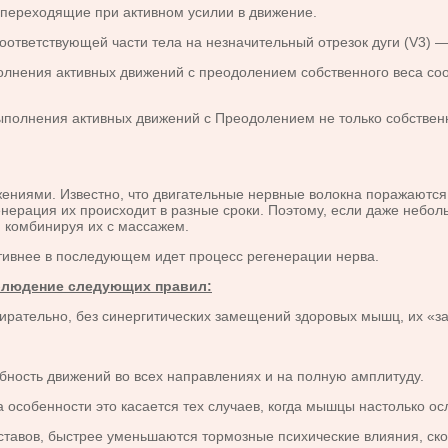
переходящие при активном усилии в движение.
етствующей части тела на незначительный отрезок дуги (V3) —
нения активных движений с преодолением собственного веса соот
полнения активных движений с Преодолением не только собственн
ениями. Известно, что двигательные нервные волокна поражаются н
генерация их происходит в разные сроки. Поэтому, если даже небо
, комбинируя их с массажем.
внее в последующем идет процесс регенерации нерва.
блюдение следующих правил:
рательно, без синергитических замещений здоровых мышц, их «з
бность движений во всех направлениях и на полную амплитуду.
нности это касается тех случаев, когда мышцы настолько ослаб
в, быстрее уменьшаются тормозные психические влияния, скоре