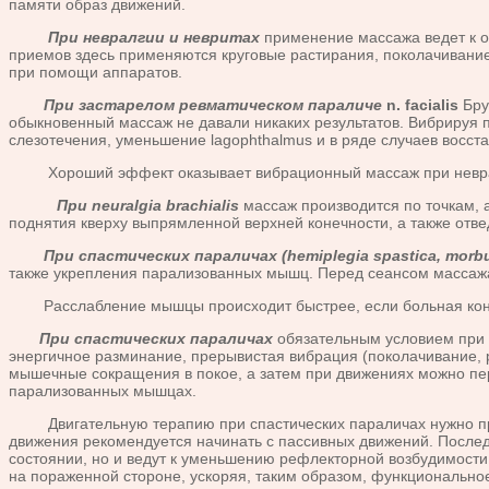
памяти образ движений.
При невралгии и невритах
применение массажа ведет к 
приемов здесь применяются круговые растирания, поколачивани
при помощи аппаратов.
При застарелом ревматическом параличе
n. facialis
Бру
обыкновенный массаж не давали никаких результатов. Вибрируя
слезотечения, уменьшение lagophthalmus и в ряде случаев восс
Хороший эффект оказывает вибрационный массаж при невралгии 
При neuralgia brachialis
массаж производится по точкам, 
поднятия кверху выпрямленной верхней конечности, а также отв
При спастических параличах (hemiplegia spastica, morbu
также укрепления парализованных мышц. Перед сеансом массаж
Расслабление мышцы происходит быстрее, если больная коне
При спастических параличах
обязательным условием при 
энергичное разминание, прерывистая вибрация (поколачивание,
мышечные сокращения в покое, а затем при движениях можно пе
парализованных мышцах.
Двигательную терапию при спастических параличах нужно прим
движения рекомендуется начинать с пассивных движений. Послед
состоянии, но и ведут к уменьшению рефлекторной возбудимост
на пораженной стороне, ускоряя, таким образом, функциональн