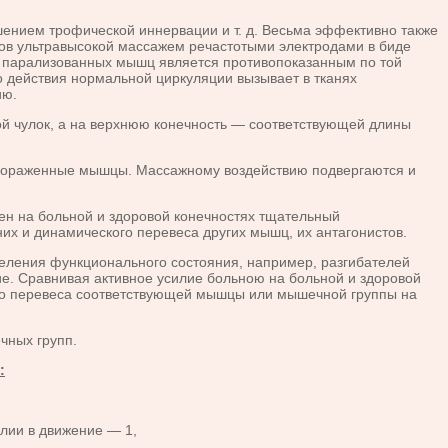
ием трофической иннервации и т. д. Весьма эффективно также
ков ультравысокой массажем речастотыми электродами в биде
й парализованных мышц является противопоказанным по той
о действия нормальной циркуляции вызывает в тканях
ию.
 чулок, а на верхнюю конечность — соответствующей длины
о пораженные мышцы. Массажному воздействию подвергаются и
 на больной и здоровой конечностях тщательный
х и динамического перевеса других мышц, их антагонистов.
ения функционального состояния, например, разгибателей
е. Сравнивая активное усилие больною на больной и здоровой
го перевеса соответствующей мышцы или мышечной группы на
ных групп.
:
лии в движение — 1,