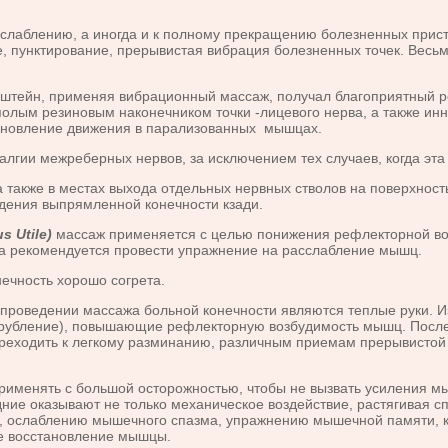
ослаблению, а иногда и к полному прекращению болезненных прис
е, пунктирование, прерывистая вибрация болезненных точек. Ве
штейн, применяя вибрационный массаж, получал благоприятный резу
 полым резиновым наконечником точки -лицевого нерва, а также 
тановление движения в парализованных мышцах.
межреберных нервов, за исключением тех случаев, когда эта нев
а также в местах выхода отдельных нервных стволов на поверхност
едения выпрямленной конечности кзади.
s Utile)
массаж применяется с целью понижения рефлекторной воз
а рекомендуется провести упражнение на расслабление мышц.
чность хорошо согрета.
проведении массажа больной конечности являются теплые руки. И
 рубление), повышающие рефлекторную возбудимость мышц. После 
реходить к легкому разминанию, различным приемам прерывистой
енять с большой осторожностью, чтобы не вызвать усиления мыш
ние оказывают не только механическое воздействие, растягивая 
и, ослаблению мышечного спазма, упражнению мышечной памяти, к
ое восстановление мышцы.