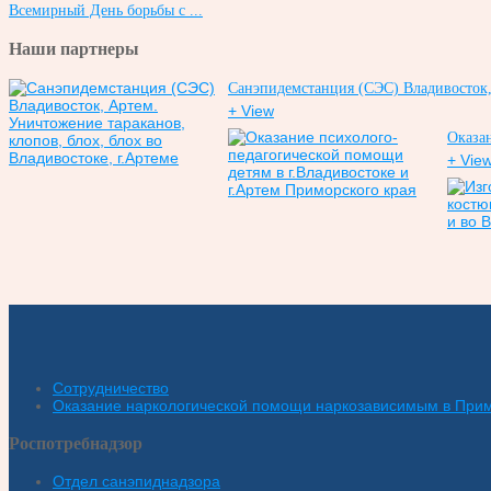
Всемирный День борьбы с ...
Наши партнеры
Санэпидемстанция (СЭС) Владивосток, 
+ View
Оказан
+ Vie
Сотрудничество
Оказание наркологической помощи наркозависимым в При
Роспотребнадзор
Отдел санэпиднадзора