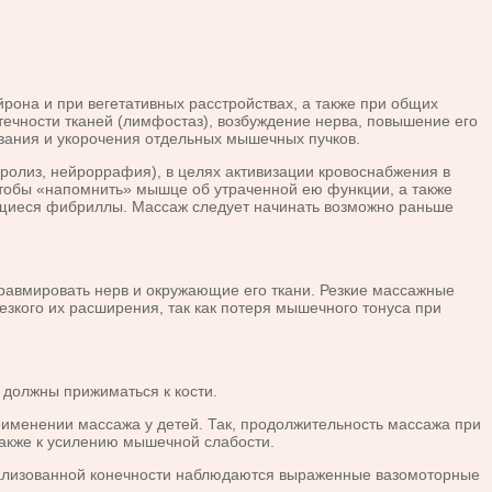
на и при вегетативных расстройствах, а также при общих
течности тканей (лимфостаз), возбуждение нерва, повышение его
вания и укорочения отдельных мышечных пучков.
ролиз, нейроррафия), в целях активизации кровоснабжения в
тобы «напомнить» мышце об утраченной ею функции, а также
ующиеся фибриллы. Массаж следует начинать возможно раньше
равмировать нерв и окружающие его ткани. Резкие массажные
зкого их расширения, так как потеря мышечного тонуса при
должны прижиматься к кости.
менении массажа у детей. Так, продолжительность массажа при
также к усилению мышечной слабости.
рализованной конечности наблюдаются выраженные вазомоторные