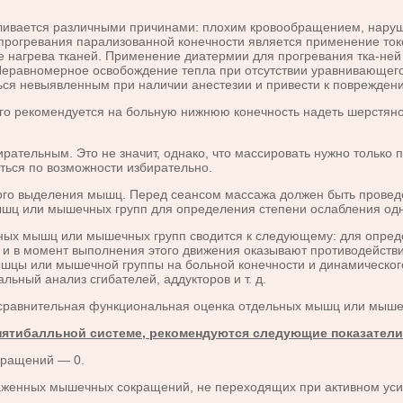
ается различными причинами: плохим кровообращением, нарушен
 прогревания парализованной конечности является применение то
е нагрева тканей. Применение диатермии для прогревания тка-не
. Неравномерное освобождение тепла при отсутствии уравнивающег
ься невыявленным при наличии анестезии и привести к поврежден
рекомендуется на больную нижнюю конечность надеть шерстяной
ирательным. Это не значит, однако, что массировать нужно тольк
ться по возможности избирательно.
 выделения мышц. Перед сеансом массажа должен быть проведен
шц или мышечных групп для определения степени ослабления одни
мышц или мышечных групп сводится к следующему: для определ
и в момент выполнения этого движения оказывают противодействи
ышцы или мышечной группы на больной конечности и динамическо
ьный анализ сгибателей, аддукторов и т. д.
авнительная функциональная оценка отдельных мышц или мышеч
 пятибалльной системе, рекомендуются следующие показатели
кращений — 0.
аженных мышечных сокращений, не переходящих при активном уси