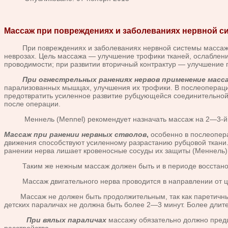
Массаж при повреждениях и заболеваниях нервной с
При повреждениях и заболеваниях нервной системы массаж при
неврозах. Цель массажа — улучшение трофики тканей, ослаблени
проводимости; при развитии вторичный контрактур — улучшение
При огнестрельных ранениях нервов применение масса
парализованных мышцах, улучшения их трофики. В послеопераци
предотвратить усиленное развитие рубцующейся соединительной
после операции.
Меннель (Mennel) рекомендует назначать массаж на 2—3-й д
Массаж при ранении нервных стволов
,
особенно в послеопера
движения способствуют усиленному разрастанию рубцовой ткани. 
ранении нерва лишает кровеносные сосуды их защиты (Меннель)
Таким же нежным массаж должен быть и в периоде восстано
Массаж двигательного нерва проводится в направлении от це
Массаж не должен быть продолжительным, так как паретичные 
детских параличах не должна быть более 2—3 минут. Более дли
При вялых параличах
массажу обязательно должно пред