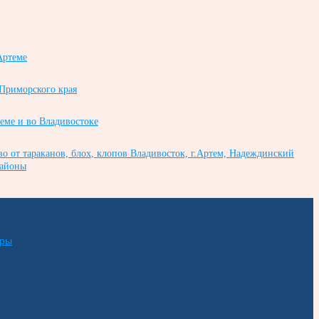
Артеме
 Приморского края
теме и во Владивостоке
во от тараканов, блох, клопов Владивосток, г.Артем, Надеждинский
районы
еры