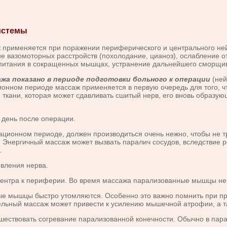
истемы
меняется при поражении периферического и центрального нейро
е вазомоторных расстройств (похолодание, цианоз), ослабление о
 питания в сокращенных мышцах, устранение дальнейшего сморщи
жа показано в периоде подготовки больного к операции
(ней
онном периоде массаж применяется в первую очередь для того, ч
 ткани, которая может сдавливать сшитый нерв, его вновь образ
ень после операции.
ционном периоде, должен производиться очень нежно, чтобы не т
Энергичный массаж может вызвать паралич сосудов, вследствие ре
.
вления нерва.
нтра к периферии. Во время массажа парализованные мышцы не 
мышцы быстро утомляются. Особенно это важно помнить при при
тельный массаж может привести к усилению мышечной атрофии, а 
шествовать согревание парализованной конечности. Обычно в па