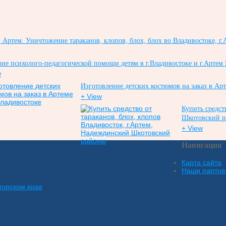
Артем. Уничтожение тараканов, клопов, блох, блох во Владивостоке, г.
ие психолого-педагогической помощи детям в г.Владивостоке и г.Артем
w
Изготовление детских костюмов на заказ в Ар
+ View
Купить средст
Шкотовский 
+ View
Навигация
Карта сайта
Наши партн
морском крае