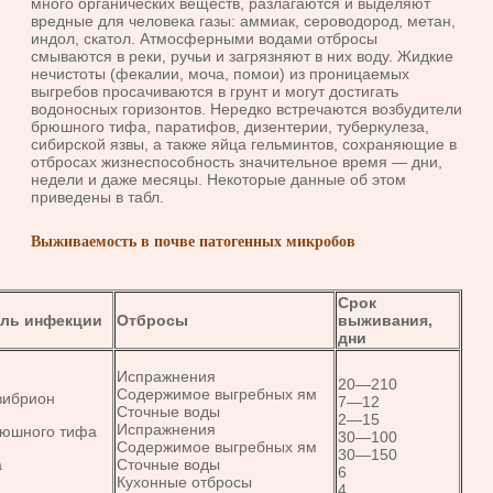
много органических веществ, разлагаются и выделяют
вредные для человека газы: аммиак, сероводород, метан,
индол, скатол. Атмосферными водами отбросы
смываются в реки, ручьи и загрязняют в них воду. Жидкие
нечистоты (фекалии, моча, помои) из проницаемых
выгребов просачиваются в грунт и могут достигать
водоносных горизонтов. Нередко встречаются возбудители
брюшного тифа, паратифов, дизентерии, туберкулеза,
сибирской язвы, а также яйца гельминтов, сохраняющие в
отбросах жизнеспособность значительное время — дни,
недели и даже месяцы. Некоторые данные об этом
приведены в табл.
Выживаемость в почве патогенных микробов
Срок
ель инфекции
Отбросы
выживания,
дни
Испражнения
20—210
Содержимое выгребных ям
вибрион
7—12
Сточные воды
2—15
Испражнения
рюшного тифа
30—100
Содержимое выгребных ям
30—150
а
Сточные воды
6
Кухонные отбросы
4