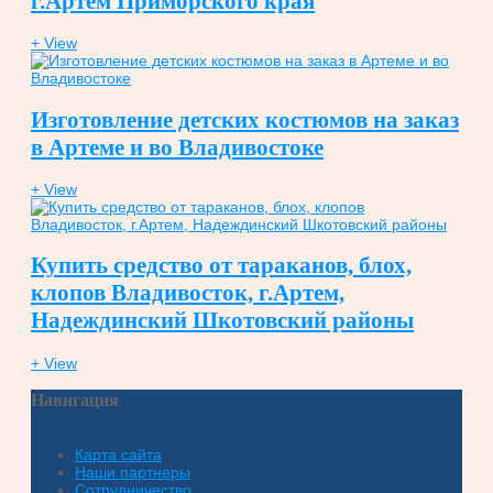
г.Артем Приморского края
+ View
Изготовление детских костюмов на заказ
в Артеме и во Владивостоке
+ View
Купить средство от тараканов, блох,
клопов Владивосток, г.Артем,
Надеждинский Шкотовский районы
+ View
Навигация
Карта сайта
Наши партнеры
Сотрудничество