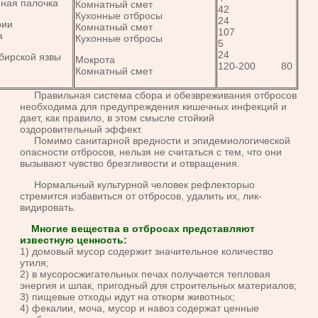
ная палочка
Комнатный смет
42
Кухонные отбросы
24
рии
Комнатный смет
107
а
Кухонные отбросы
5
24
бирской язвы
Мокрота
120-200 80
Комнатный смет
Правильная система сбора и обезвреживания отбросов
необходима для предупреждения кишечных инфекций и
дает, как правило, в этом смысле стойкий
оздоровительный эффект.
Помимо санитарной вредности и эпидемиологической
опасности отбросов, нельзя не считаться с тем, что они
вызывают чувство брезгливости и отвращения.
Нормальный культурной человек рефлекторыо
стремится избавиться от отбросов, удалить их, лик-
видировать.
Многие вещества в отбросах представляют
известную ценность:
1) домовый мусор содержит значительное количество
утиля;
2) в мусоросжигательных печах получается тепловая
энергия и шлак, пригодный для строительных материалов;
3) пищевые отходы идут на откорм животных;
4) фекалии, моча, мусор и навоз содержат ценные