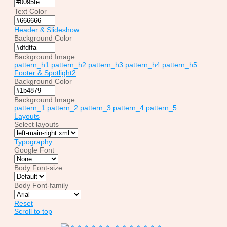
Text Color
Header & Slideshow
Background Color
Background Image
pattern_h1
pattern_h2
pattern_h3
pattern_h4
pattern_h5
Footer & Spotlight2
Background Color
Background Image
pattern_1
pattern_2
pattern_3
pattern_4
pattern_5
Layouts
Select layouts
Typography
Google Font
Body Font-size
Body Font-family
Reset
Scroll to top