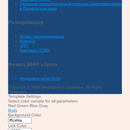
Оказание наркологической помощи наркозависимым
в Приморском крае
Роспотребнадзор
Отдел санэпиднадзора
Новости
ЗПП
Контакты (СЭН)
Филиал ДВФУ г.Артем
Медицина катастроф
Copyright © 2026 Медицина и здоровье. All Rights
Reserved.
Template Settings
Select color sample for all parameters
Red
Green
Blue
Gray
Body
Background Color
Link Color