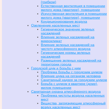
(грибком)
Естественная вентиляция в помещении
жилого дома (квартире), помещении
Искусственная вентиляция в помещении
жилого дома (квартире), помещении
Кондиционирование воздуха
Озеленение населенных мест
Гигиеническое значение зеленых
насаждений
Влияние зеленых насаждений на
микроклимат
Влияние зеленых насаждений на
чистоту атмосферного воздуха
Гигиенические нормы зеленых
насаждений
Размещение зеленых насаждений на
территории города
Городской шум и борьба с ним
Проблема борьбы с городским шумом
Влияние шума на организм человека
Санитарный надзор за городским шумом
Борьба с шумом в квартире (доме),
жилом помещении
Санитарная охрана атмосферного воздуха
Проблема чистоты воздуха населенных
мест
Вещества, загрязняющие атмосферный
воздух населенных мест