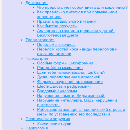
Диетология
Что представляет собой диета для кишечника?
Как правильно питаться при повышенном
холестерине
Правила правильного питания
Как быстро похудеть
Аллергия на глютен и целиакия у детей.
Безглютеновая диета
Травматология
Переломы ключицы
Перелом костей носа - виды переломов и
оказание помощи
Психиатрия
Особые формы шизофрении
Растройство мышления
Если тебя изнасиловали. Как быть?
Душа, переполненная агрессией
Формула внушения при ожирении
Шестишаговый рефрейминг
Бредовые синдромы
Нарушения памяти. Виды амнезий.
Нарушение интеллекта. Виды нарушений
интеллекта.
Работающие женщины: хронический стресс и
меры по устранению его последствий
Пластическая хирургия
Увеличение груди
Наркология