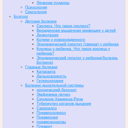
Лечение подагры
Психология
Сексология
Болезни
Детские болезни
Сколиоз. Что такое сколиоз?
Врожденная мышечная кривошея у детей
Дизентерия
Колики у новорожденного
Эпидемический паротит (свинка) у ребенка
Коклюш у ребенка. Что такое коклюш у
ребенка?
Эпидемический гепатит у ребенка(болезнь
Боткина)
Глазные болезни
Катаракта
Дальнозоркость
Гетерохромия
Болезни дыхательной системы
хронический бронхит
Эмфизема легких
Синдром Хаммена-Рича
Туберкулез органов дыхания
Саркоидоз
Пневмосклероз
Пневмония
пневмокониозы
Плеврит