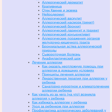
Аллергический дерматит
Крапивница
Отек Квинке и экзема
Нейродермит
Аллергический васкулит
Аллергический насморк (ринит)
Аллергический бронхит
Аллергический ларингит и трахеит
Аллергический конъюнктивит
Аллергические поражения органов
желудочно-кишечного тракта
Бронхиальная астма аллергической
природы
Сывороточная болезнь
Анафилактический шок
Лечение аллергии
Как оказать неотложную помощь при
аллергии в домашних условиях
Принципы лечения аллергии
Лекарственная терапия при аллергии у
ребенка
Санаторно-курортное и климатолечение
аллергии ребенка
Как узнать из за чего (на что) возникла
аллергия у ребенка
Как избежать аллергии у ребенка
Уход за ребенком при аллергии
Профилактика аллергических заболеваний у