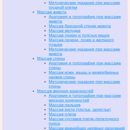
Методические указания при массаже
грудной клетки
Массаж живота
Анатомия и топография при массаже
живота
Массаж брюшной стенки живота
Массаж желудка
Массаж тонких и толстых кишок
Массаж печени, почек и желчного
пузыря
Методические указания при массаже
живота
Массаж спины
Анатомия и топография при массаже
спины
Массаж кожи, мышц и межреберных
нервов спины
Методические указания при массаже
спины
Массаж верхних конечностей
Анатомия и топография при массаже
верхних конечностей
Массаж пальцев
Массаж кисти (пястье, запястье)
Массаж плеча
Массаж суставов плече-лопаточного
пояса
Массаж важнейших нервных окончаний