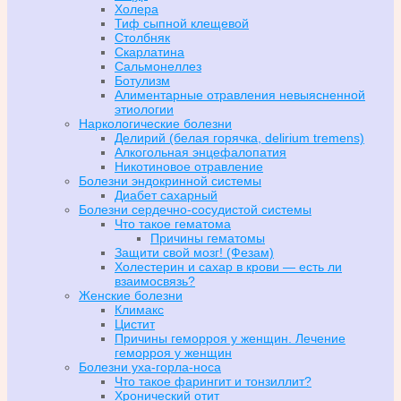
Холера
Тиф сыпной клещевой
Столбняк
Скарлатина
Сальмонеллез
Ботулизм
Алиментарные отравления невыясненной
этиологии
Наркологические болезни
Делирий (белая горячка, delirium tremens)
Алкогольная энцефалопатия
Никотиновое отравление
Болезни эндокринной системы
Диабет сахарный
Болезни сердечно-сосудистой системы
Что такое гематома
Причины гематомы
Защити свой мозг! (Фезам)
Холестерин и сахар в крови — есть ли
взаимосвязь?
Женские болезни
Климакс
Цистит
Причины геморроя у женщин. Лечение
геморроя у женщин
Болезни уха-горла-носа
Что такое фарингит и тонзиллит?
Хронический отит