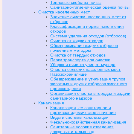
Тепловые свойства почвы
Санитарно-гигиеническая оценка почвы
Очистка населенных мест
Значение очистки населенных мест от
отбросов
Классификация и нормы накопления
отходов
Система удаления отходов (отбросов)
Очистка от жидких отходов
Обезвреживание жидких отбросов
почвенным методом
Очистка от твердых отходов
Парки транспорта для очистки
Уборка и очистка улиц от мусора
Очистка сельских населенных мест.
Навозохранилище
Обезвреживание и утилизация трупов
животных и других отбросов животного
происхождения
Организация очистки в городах и задачи
санитарного надзора
Канализация
Канализация, ее санитарное и
противоэпидемическое значение
Виды и системы канализации
Фекально-хозяйственная канализация
Санитарные условия отведения
дождевых и талых вод