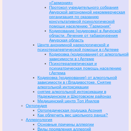
«Гармония»
Протокол учредительного собрания
Амурской автономной некоммерческая
организация по оказанию
консультативной психологической
помощи населению "Гармония"
Кодирование (кодировка) в Амурской
области. Лечение от табакокурения
Амурская область
Центр анонимной наркологической и
психотерапевтической помощи в г.Артеме
Кодировка (кодирование) от алкогольной
зависимости в г.Артеме
Психотерапевтическая и
психиатрическая помощь населению
г.Артема
Кодировка (кодирование) от алкогольной
зависимости в г.Владивостоке. Снятие
алкогольной интоксикации
снятие алкогольной интоксикации в
Надеждинском и Шкотовском районах
Медицинский центр Топ Ихилов
Ортопедия
Ортопедическая подушка Асония
Как облегчить вес школьного ранца?
Аллергология
Основные причины аллергии
Виды проявления аллергий