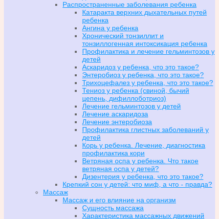
Распространенные заболевания ребенка
Катаракта верхних дыхательных путей
ребенка
Ангина у ребенка
Хронический тонзиллит и
тонзиллогенная интоксикация ребенка
Профилактика и лечение гельминтозов у
детей
Аскаридоз у ребенка, что это такое?
Энтеробиоз у ребенка, что это такое?
Трихоцефалез у ребенка, что это такое?
Тениоз у ребенка (свиной, бычий
цепень, дифиллоботриоз)
Лечение гельминтозов у детей
Лечение аскаридоза
Лечение энтеробиоза
Профилактика глистных заболеваний у
детей
Корь у ребенка. Лечение, диагностика
профилактика кори
Ветряная оспа у ребенка. Что такое
ветряная оспа у детей?
Дизентерия у ребенка, что это такое?
Крепкий сон у детей: что миф, а что - правда?
Массаж
Массаж и его влияние на организм
Сущность массажа
Характеристика массажных движений