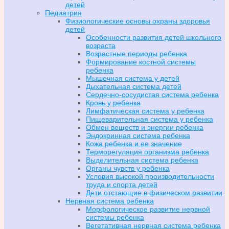
детей
Педиатрия
Физиологические основы охраны здоровья
детей
Особенности развития детей школьного
возраста
Возрастные периоды ребенка
Формирование костной системы
ребенка
Мышечная система у детей
Дыхательная система детей
Сердечно-сосудистая система ребенка
Кровь у ребенка
Лимфатическая система у ребенка
Пищеварительная система у ребенка
Обмен веществ и энергии ребенка
Эндокринная система ребенка
Кожа ребенка и ее значение
Терморегуляция организма ребенка
Выделительная система ребенка
Органы чувств у ребенка
Условия высокой производительности
труда и спорта детей
Дети отстающие в физическом развитии
Нервная система ребенка
Морфологическое развитие нервной
системы ребенка
Вегетативная нервная система ребенка