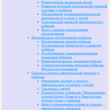
Ретикулярная формация детей
Развитие функций центральной нервной
системы у ребенка
Образование условнорефлекторной
деятельности и речи у детей
Типы высшей нервной деятельности у
ребенка
Дети с нервно-психическими
отклонениями
Медицинское обследование ребенка
Исследование зрения ребенка
Исследование физического развития
ребенка
Исследование соматометрических
признаков ребенка
Физиометрические признаки ребенка
Соматоскопические признаки ребенка.
Методы исследования
Осанка и опорно-двигательный аппарат у
ребенка
Нарушение осанки и опорно-
двигательного аппарата у детей
Сколиозы у детей
Плоскостопие у ребенка. Обнаружение
плоскостопия. Осмотр и Диагностика
плоскостопия у ребенка
Дети с отклонением осанки и опорно-
двигательного аппарата