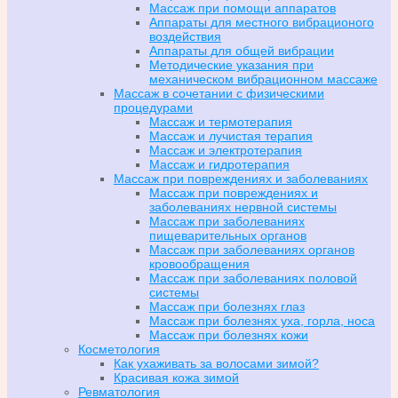
Массаж при помощи аппаратов
Аппараты для местного вибрационого
воздействия
Аппараты для общей вибрации
Методические указания при
механическом вибрационном массаже
Массаж в сочетании с физическими
процедурами
Массаж и термотерапия
Массаж и лучистая терапия
Массаж и электротерапия
Массаж и гидротерапия
Массаж при повреждениях и заболеваниях
Массаж при повреждениях и
заболеваниях нервной системы
Массаж при заболеваниях
пищеварительных органов
Массаж при заболеваниях органов
кровообращения
Массаж при заболеваниях половой
системы
Массаж при болезнях глаз
Массаж при болезнях уха, горла, носа
Массаж при болезнях кожи
Косметология
Как ухаживать за волосами зимой?
Красивая кожа зимой
Ревматология