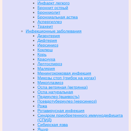
Инфаркт легкого
Бронхит острый
Бронхиолит
Бронхиальная астма
Аспергиллез
Трахеит
Инфекционные заболевания
Дизентерия
Дифтерия
Иерсиниоз
Коклюш
Корь
Краснуха
Лептоспироз
Малярия
Менингококковая инфекция
Микозы стоп (грибок на ногах)
Микоплазмоз
Оспа ветряная (ветрянка)
Оспа натуральная
Педикулез (вшивость)
Псевдотуберкулез (иерсинеоз)
Рожа
Ротавирусная инфекция
Синдром приобретенного иммунодефицита
(СПИД)
Сибирская язва
Ящур