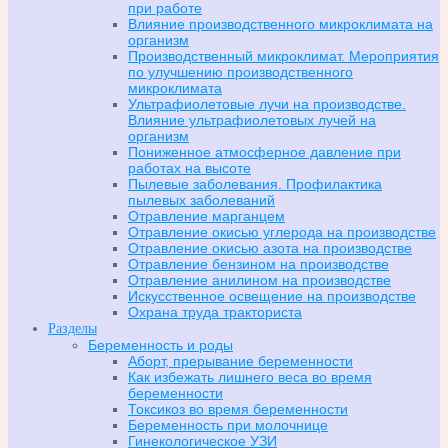
при работе
Влияние производственного микроклимата на
организм
Производственный микроклимат. Мероприятия
по улучшению производственного
микроклимата
Ультрафиолетовые лучи на производстве.
Влияние ультрафиолетовых лучей на
организм
Пониженное атмосферное давление при
работах на высоте
Пылевые заболевания. Профилактика
пылевых заболеваний
Отравление марганцем
Отравление окисью углерода на производстве
Отравление окисью азота на производстве
Отравление бензином на производстве
Отравление анилином на производстве
Искусственное освещение на производстве
Охрана труда тракториста
Разделы
Беременность и роды
Аборт, прерывание беременности
Как избежать лишнего веса во время
беременности
Токсикоз во время беременности
Беременность при молочнице
Гинекологическое УЗИ