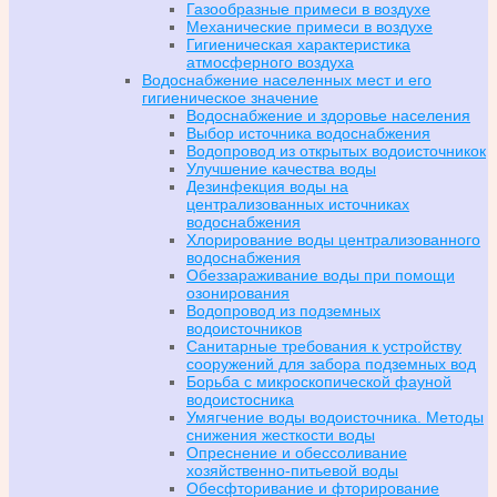
Газообразные примеси в воздухе
Механические примеси в воздухе
Гигиеническая характеристика
атмосферного воздуха
Водоснабжение населенных мест и его
гигиеническое значение
Водоснабжение и здоровье населения
Выбор источника водоснабжения
Водопровод из открытых водоисточникок
Улучшение качества воды
Дезинфекция воды на
централизованных источниках
водоснабжения
Хлорирование воды централизованного
водоснабжения
Обеззараживание воды при помощи
озонирования
Водопровод из подземных
водоисточников
Санитарные требования к устройству
сооружений для забора подземных вод
Борьба с микроскопической фауной
водоистосника
Умягчение воды водоисточника. Методы
снижения жесткости воды
Опреснение и обессоливание
хозяйственно-питьевой воды
Обесфторивание и фторирование