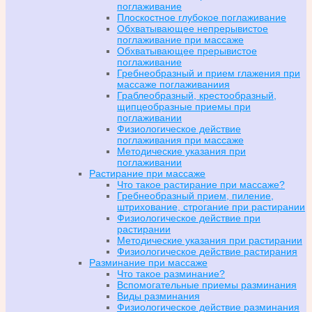
поглаживание
Плоскостное глубокое поглаживание
Обхватывающее непрерывистое
поглаживание при массаже
Обхватывающее прерывистое
поглаживание
Гребнеобразный и прием глажения при
массаже поглаживаниия
Граблеобразный, крестообразный,
щипцеобразные приемы при
поглаживании
Физиологическое действие
поглаживания при массаже
Методические указания при
поглаживании
Растирание при массаже
Что такое растирание при массаже?
Гребнеобразный прием, пиление,
штрихование, строгание при растирании
Физиологическое действие при
растирании
Методические указания при растирании
Физиологическое действие растирания
Разминание при массаже
Что такое разминание?
Вспомогательные приемы разминания
Виды разминания
Физиологическое действие разминания