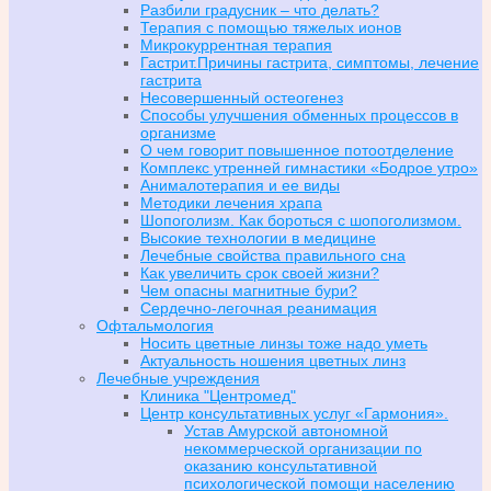
Разбили градусник – что делать?
Терапия с помощью тяжелых ионов
Микрокуррентная терапия
Гастрит.Причины гастрита, симптомы, лечение
гастрита
Несовершенный остеогенез
Способы улучшения обменных процессов в
организме
О чем говорит повышенное потоотделение
Комплекс утренней гимнастики «Бодрое утро»
Анималотерапия и ее виды
Методики лечения храпа
Шопоголизм. Как бороться с шопоголизмом.
Высокие технологии в медицине
Лечебные свойства правильного сна
Как увеличить срок своей жизни?
Чем опасны магнитные бури?
Сердечно-легочная реанимация
Офтальмология
Носить цветные линзы тоже надо уметь
Актуальность ношения цветных линз
Лечебные учреждения
Клиника "Центромед"
Центр консультативных услуг «Гармония».
Устав Амурской автономной
некоммерческой организации по
оказанию консультативной
психологической помощи населению