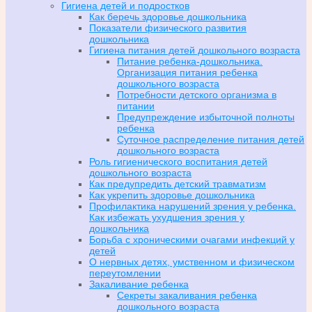
Гигиена детей и подростков
Как беречь здоровье дошкольника
Показатели физического развития
дошкольника
Гигиена питания детей дошкольного возраста
Питание ребенка-дошкольника.
Организация питания ребенка
дошкольного возраста
Потребности детского организма в
питании
Предупреждение избыточной полноты
ребенка
Суточное распределение питания детей
дошкольного возраста
Роль гигиенического воспитания детей
дошкольного возраста
Как предупредить детский травматизм
Как укрепить здоровье дошкольника
Профилактика нарушений зрения у ребенка.
Как избежать ухудшения зрения у
дошкольника
Борьба с хроническими очагами инфекций у
детей
О нервных детях, умственном и физическом
переутомлении
Закаливание ребенка
Секреты закаливания ребенка
дошкольного возраста