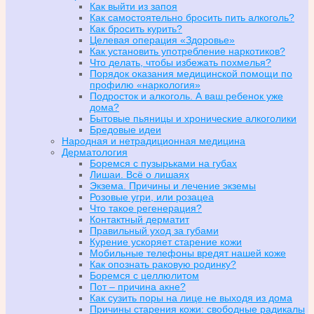
Как выйти из запоя
Как самостоятельно бросить пить алкоголь?
Как бросить курить?
Целевая операция «Здоровье»
Как установить употребление наркотиков?
Что делать, чтобы избежать похмелья?
Порядок оказания медицинской помощи по
профилю «наркология»
Подросток и алкоголь. А ваш ребенок уже
дома?
Бытовые пьяницы и хронические алкоголики
Бредовые идеи
Народная и нетрадиционная медицина
Дерматология
Боремся с пузырьками на губах
Лишаи. Всё о лишаях
Экзема. Причины и лечение экземы
Розовые угри, или розацеа
Что такое регенерация?
Контактный дерматит
Правильный уход за губами
Курение ускоряет старение кожи
Мобильные телефоны вредят нашей коже
Как опознать раковую родинку?
Боремся с целлюлитом
Пот – причина акне?
Как сузить поры на лице не выходя из дома
Причины старения кожи: свободные радикалы