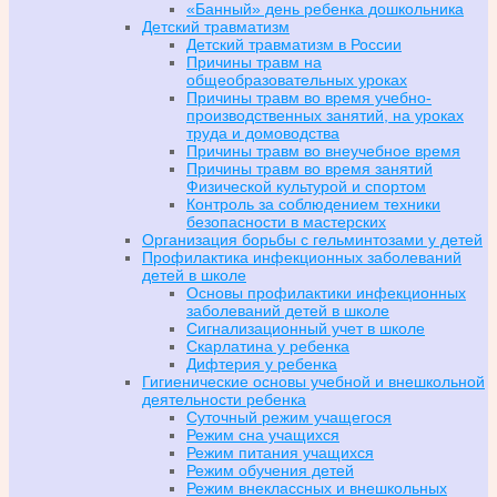
«Банный» день ребенка дошкольника
Детский травматизм
Детский травматизм в России
Причины травм на
общеобразовательных уроках
Причины травм во время учебно-
производственных занятий, на уроках
труда и домоводства
Причины травм во внеучебное время
Причины травм во время занятий
Физической культурой и спортом
Контроль за соблюдением техники
безопасности в мастерских
Организация борьбы с гельминтозами у детей
Профилактика инфекционных заболеваний
детей в школе
Основы профилактики инфекционных
заболеваний детей в школе
Сигнализационный учет в школе
Скарлатина у ребенка
Дифтерия у ребенка
Гигиенические основы учебной и внешкольной
деятельности ребенка
Суточный режим учащегося
Режим сна учащихся
Режим питания учащихся
Режим обучения детей
Режим внеклассных и внешкольных