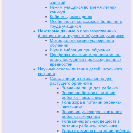
занятий
Режим учащихся во время летних
каникул
Кабинет домоводства
Особенности сельскохозяйственного
труда учащихся
Некоторые данные о производственных
факторах при трудовом обучении учащихся
Метеорологические условия при
обучении
Шум и вибрация при обучении
Профилактические мероприятия по
предупреждению производственных
вредностей
Научные основы питания детей школьного
возраста
Состав пищи и ее значение для
растущего организма
Значение пищи для ребенка
Значение белков в питании
ребенка - школьника
Роль жира в питании ребенка-
школьника
Значение углеводов в питании
ребенка-школьника
Роль минеральных веществ в
питании ребенка-школьника
Роль витаминов в питании ребенка