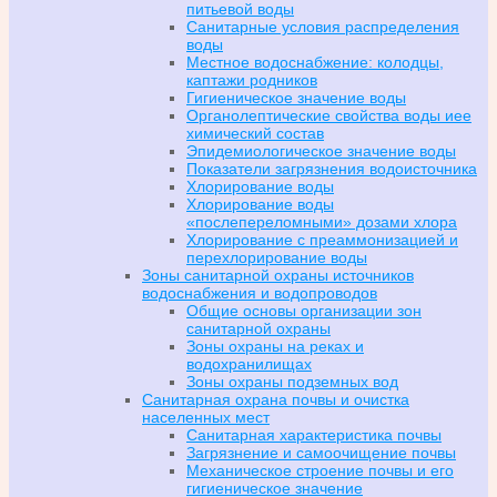
питьевой воды
Санитарные условия распределения
воды
Местное водоснабжение: колодцы,
каптажи родников
Гигиеническое значение воды
Органолептические свойства воды иее
химический состав
Эпидемиологическое значение воды
Показатели загрязнения водоисточника
Хлорирование воды
Хлорирование воды
«послепереломными» дозами хлора
Хлорирование с преаммонизацией и
перехлорирование воды
Зоны санитарной охраны источников
водоснабжения и водопроводов
Общие основы организации зон
санитарной охраны
Зоны охраны на реках и
водохранилищах
Зоны охраны подземных вод
Санитарная охрана почвы и очистка
населенных мест
Санитарная характеристика почвы
Загрязнение и самоочищение почвы
Механическое строение почвы и его
гигиеническое значение