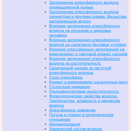
Загрязнение атмосферного воздуха
промышленной пылью
Загрязнение атмосферного воздуха
сернистым и другими газами. Вещества,
загрязняющие воздух
Влияние загрязнения атмосферного
воздуха на организм и здоровье
человека
Влияние загрязнения атмосферного
воздуха на санитарно-бытовые условия
Влияние атмосферных загрязнений на
микроклимат и световой климат городов
Влияние загрязнения атмосферного
воздуха на растительность
Санитарный надзор за чистотой
атмосферного воздуха
Слои атмосферы
Климат и микроклимат населенных мест
Солнечная радиация
Ультрафиолетовая недостаточность
Физиологические свойства воздуха.
Температура, влажность и движение
воздуха
Атмосферное давление
Погода и климат в гигиеническом
отношении
Акклиматизация
Химический состав воздуха