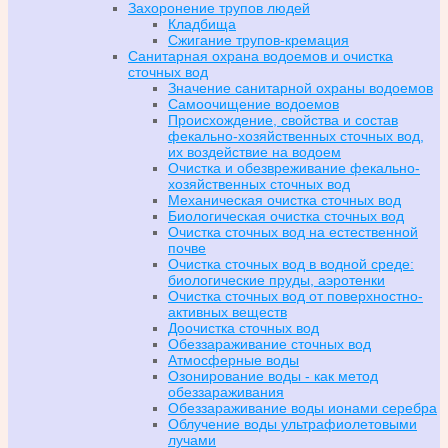
Захоронение трупов людей
Кладбища
Сжигание трупов-кремация
Санитарная охрана водоемов и очистка
сточных вод
Значение санитарной охраны водоемов
Самоочищение водоемов
Происхождение, свойства и состав
фекально-хозяйственных сточных вод,
их воздействие на водоем
Очистка и обезвреживание фекально-
хозяйственных сточных вод
Механическая очистка сточных вод
Биологическая очистка сточных вод
Очистка сточных вод на естественной
почве
Очистка сточных вод в водной среде:
биологические пруды, аэротенки
Очистка сточных вод от поверхностно-
активных веществ
Доочистка сточных вод
Обеззараживание сточных вод
Атмосферные воды
Озонирование воды - как метод
обеззараживания
Обеззараживание воды ионами серебра
Облучение воды ультрафиолетовыми
лучами