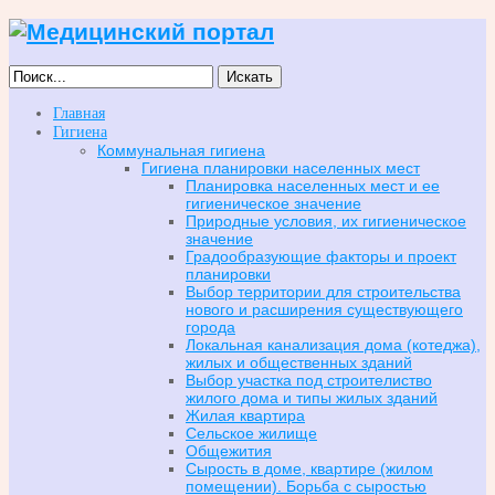
Искать
Главная
Гигиена
Коммунальная гигиена
Гигиена планировки населенных мест
Планировка населенных мест и ее
гигиеническое значение
Природные условия, их гигиеническое
значение
Градообразующие факторы и проект
планировки
Выбор территории для строительства
нового и расширения существующего
города
Локальная канализация дома (котеджа),
жилых и общественных зданий
Выбор участка под строителиство
жилого дома и типы жилых зданий
Жилая квартира
Сельское жилище
Общежития
Сырость в доме, квартире (жилом
помещении). Борьба с сыростью