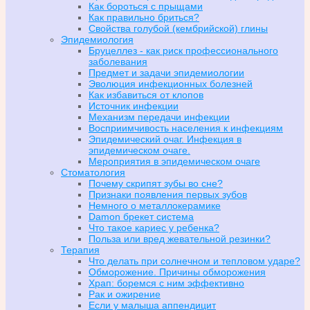
Как бороться с прыщами
Как правильно бриться?
Свойства голубой (кембрийской) глины
Эпидемиология
Бруцеллез - как риск профессионального
заболевания
Предмет и задачи эпидемиологии
Эволюция инфекционных болезней
Как избавиться от клопов
Источник инфекции
Механизм передачи инфекции
Восприимчивость населения к инфекциям
Эпидемический очаг. Инфекция в
эпидемическом очаге.
Мероприятия в эпидемическом очаге
Стоматология
Почему скрипят зубы во сне?
Признаки появления первых зубов
Немного о металлокерамике
Damon брекет система
Что такое кариес у ребенка?
Польза или вред жевательной резинки?
Терапия
Что делать при солнечном и тепловом ударе?
Обморожение. Причины обморожения
Храп: боремся с ним эффективно
Рак и ожирение
Если у малыша аппендицит