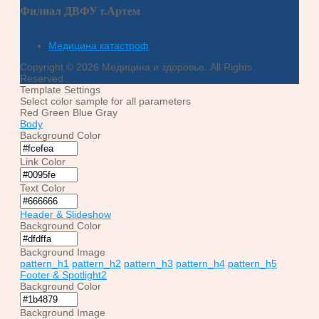
Филиал ДВФУ г.Артем
Медицина катастроф
Copyright © 2026 Медицина и здоровье. All Rights
Reserved.
Template Settings
Select color sample for all parameters
Red
Green
Blue
Gray
Body
Background Color
Link Color
Text Color
Header & Slideshow
Background Color
Background Image
pattern_h1
pattern_h2
pattern_h3
pattern_h4
pattern_h5
Footer & Spotlight2
Background Color
Background Image