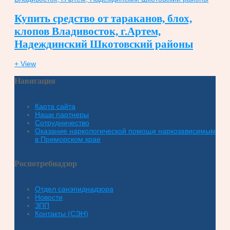
Купить средство от тараканов, блох,
клопов Владивосток, г.Артем,
Надеждинский Шкотовский районы
+ View
Навигация
Карта сайта
Наши партнеры
Сотрудничество
Оказание наркологической помощи наркозависимым
в Приморском крае
Роспотребнадзор
Отдел санэпиднадзора
Новости
ЗПП
Контакты (СЭН)