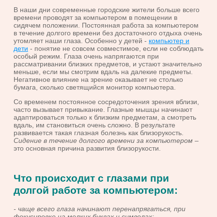
В наши дни современные городские жители больше всего
времени проводят за компьютером в помещении в
сидячем положении. Постоянная работа за компьютером
в течение долгого времени без достаточного отдыха очень
утомляет наши глаза. Особенно у детей -
компьютер и
дети
- понятие не совсем совместимое, если не соблюдать
особый режим.
Глаза очень напрягаются при
рассматривании близких предметов, и устают значительно
меньше, если мы смотрим вдаль на далекие предметы.
Негативное влияние на зрение оказывает не столько
бумага, сколько светящийся монитор компьютера.
Со временем постоянное сосредоточения зрения вблизи,
часто вызывает привыкание. Глазные мышцы начинают
адаптироваться только к близким предметам, а смотреть
вдаль, им становиться очень сложно. В результате
развивается такая глазная болезнь как близорукость.
Сидение в течение долгого времени за компьютером
–
это основная причина развития близорукости.
Что происходит с глазами при
долгой работе за компьютером:
- чаще всего глаза начинают перенапрягаться, при
фокусировке на мелких буквах и символах;