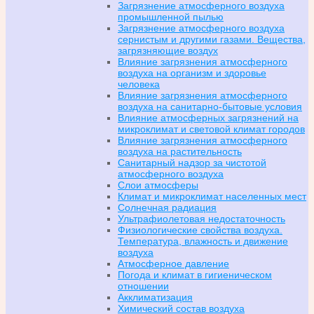
Загрязнение атмосферного воздуха
промышленной пылью
Загрязнение атмосферного воздуха
сернистым и другими газами. Вещества,
загрязняющие воздух
Влияние загрязнения атмосферного
воздуха на организм и здоровье
человека
Влияние загрязнения атмосферного
воздуха на санитарно-бытовые условия
Влияние атмосферных загрязнений на
микроклимат и световой климат городов
Влияние загрязнения атмосферного
воздуха на растительность
Санитарный надзор за чистотой
атмосферного воздуха
Слои атмосферы
Климат и микроклимат населенных мест
Солнечная радиация
Ультрафиолетовая недостаточность
Физиологические свойства воздуха.
Температура, влажность и движение
воздуха
Атмосферное давление
Погода и климат в гигиеническом
отношении
Акклиматизация
Химический состав воздуха