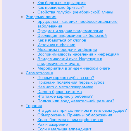
Как бороться с прыщами
Как правильно бриться?
Свойства голубой (кембрийской) глины
Эпидемиология
Бруцеллез - как риск профессионального
заболевания
Предмет и задачи эпидемиологии
Эволюция инфекционных болезней
Как избавиться от клопов
Источник инфекции
Механизм передачи инфекции
Восприимчивость населения к инфекциям
Эпидемический очаг. Инфекция в
эпидемическом очаге.
Мероприятия в эпидемическом очаге
Стоматология
Почему скрипят зубы во сне?
Признаки появления первых зубов
Немного о металлокерамике
Damon брекет система
Что такое кариес у ребенка?
Польза или вред жевательной резинки?
Терапия
Что делать при солнечном и тепловом ударе?
Обморожение. Причины обморожения
Храп: боремся с ним эффективно
Рак и ожирение
Если у малыша аппендицит