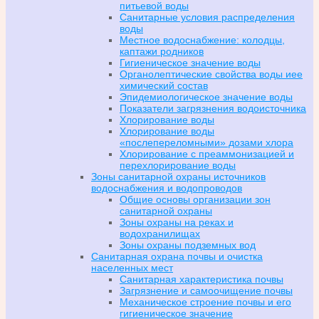
питьевой воды
Санитарные условия распределения
воды
Местное водоснабжение: колодцы,
каптажи родников
Гигиеническое значение воды
Органолептические свойства воды иее
химический состав
Эпидемиологическое значение воды
Показатели загрязнения водоисточника
Хлорирование воды
Хлорирование воды
«послепереломными» дозами хлора
Хлорирование с преаммонизацией и
перехлорирование воды
Зоны санитарной охраны источников
водоснабжения и водопроводов
Общие основы организации зон
санитарной охраны
Зоны охраны на реках и
водохранилищах
Зоны охраны подземных вод
Санитарная охрана почвы и очистка
населенных мест
Санитарная характеристика почвы
Загрязнение и самоочищение почвы
Механическое строение почвы и его
гигиеническое значение