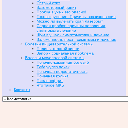
Острый отит
Вазомоторный ринит
Пробка в ухе - это опасно!
Головокружение. Причины возникновения
Можно ли вылечить храп лазером?
Серная пробка: причины появления,
симптомы и лечение
Шум в ушах - симптоматика и лечение
Заложенность носа - симптомы и лечение
Болезни пищеварительной системы
Полипы толстой кишки
Запор - социальная проблема
Болезни мочеполовой системы
Почечно-каменная болезнб
Туберкулез почек
Почечная недостаточность
Почечная колика
Пиелонефрит
Что такое МКБ
Контакты