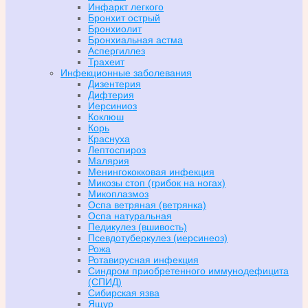
Инфаркт легкого
Бронхит острый
Бронхиолит
Бронхиальная астма
Аспергиллез
Трахеит
Инфекционные заболевания
Дизентерия
Дифтерия
Иерсиниоз
Коклюш
Корь
Краснуха
Лептоспироз
Малярия
Менингококковая инфекция
Микозы стоп (грибок на ногах)
Микоплазмоз
Оспа ветряная (ветрянка)
Оспа натуральная
Педикулез (вшивость)
Псевдотуберкулез (иерсинеоз)
Рожа
Ротавирусная инфекция
Синдром приобретенного иммунодефицита
(СПИД)
Сибирская язва
Ящур