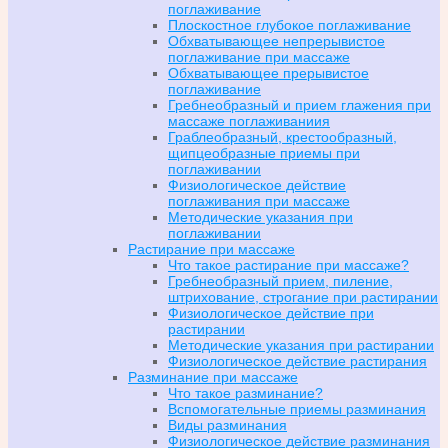
поглаживание
Плоскостное глубокое поглаживание
Обхватывающее непрерывистое
поглаживание при массаже
Обхватывающее прерывистое
поглаживание
Гребнеобразный и прием глажения при
массаже поглаживаниия
Граблеобразный, крестообразный,
щипцеобразные приемы при
поглаживании
Физиологическое действие
поглаживания при массаже
Методические указания при
поглаживании
Растирание при массаже
Что такое растирание при массаже?
Гребнеобразный прием, пиление,
штрихование, строгание при растирании
Физиологическое действие при
растирании
Методические указания при растирании
Физиологическое действие растирания
Разминание при массаже
Что такое разминание?
Вспомогательные приемы разминания
Виды разминания
Физиологическое действие разминания