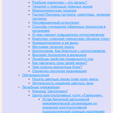
Разбили градусник – что делать?
Терапия с помощью тяжелых ионов
Микрокуррентная терапия
Гастрит.Причины гастрита, симптомы, лечение
гастрита
Несовершенный остеогенез
Способы улучшения обменных процессов в
организме
О чем говорит повышенное потоотделение
Комплекс утренней гимнастики «Бодрое утро»
Анималотерапия и ее виды
Методики лечения храпа
Шопоголизм. Как бороться с шопоголизмом.
Высокие технологии в медицине
Лечебные свойства правильного сна
Как увеличить срок своей жизни?
Чем опасны магнитные бури?
Сердечно-легочная реанимация
Офтальмология
Носить цветные линзы тоже надо уметь
Актуальность ношения цветных линз
Лечебные учреждения
Клиника "Центромед"
Центр консультативных услуг «Гармония».
Устав Амурской автономной
некоммерческой организации по
оказанию консультативной
психологической помощи населению