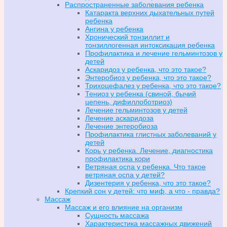
Распространенные заболевания ребенка
Катаракта верхних дыхательных путей
ребенка
Ангина у ребенка
Хронический тонзиллит и
тонзиллогенная интоксикация ребенка
Профилактика и лечение гельминтозов у
детей
Аскаридоз у ребенка, что это такое?
Энтеробиоз у ребенка, что это такое?
Трихоцефалез у ребенка, что это такое?
Тениоз у ребенка (свиной, бычий
цепень, дифиллоботриоз)
Лечение гельминтозов у детей
Лечение аскаридоза
Лечение энтеробиоза
Профилактика глистных заболеваний у
детей
Корь у ребенка. Лечение, диагностика
профилактика кори
Ветряная оспа у ребенка. Что такое
ветряная оспа у детей?
Дизентерия у ребенка, что это такое?
Крепкий сон у детей: что миф, а что - правда?
Массаж
Массаж и его влияние на организм
Сущность массажа
Характеристика массажных движений