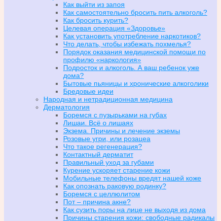
Как выйти из запоя
Как самостоятельно бросить пить алкоголь?
Как бросить курить?
Целевая операция «Здоровье»
Как установить употребление наркотиков?
Что делать, чтобы избежать похмелья?
Порядок оказания медицинской помощи по
профилю «наркология»
Подросток и алкоголь. А ваш ребенок уже
дома?
Бытовые пьяницы и хронические алкоголики
Бредовые идеи
Народная и нетрадиционная медицина
Дерматология
Боремся с пузырьками на губах
Лишаи. Всё о лишаях
Экзема. Причины и лечение экземы
Розовые угри, или розацеа
Что такое регенерация?
Контактный дерматит
Правильный уход за губами
Курение ускоряет старение кожи
Мобильные телефоны вредят нашей коже
Как опознать раковую родинку?
Боремся с целлюлитом
Пот – причина акне?
Как сузить поры на лице не выходя из дома
Причины старения кожи: свободные радикалы