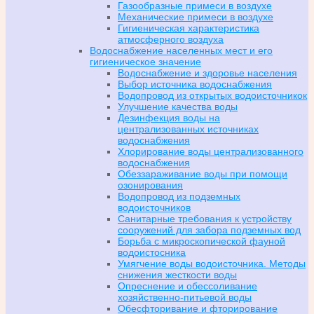
Газообразные примеси в воздухе
Механические примеси в воздухе
Гигиеническая характеристика
атмосферного воздуха
Водоснабжение населенных мест и его
гигиеническое значение
Водоснабжение и здоровье населения
Выбор источника водоснабжения
Водопровод из открытых водоисточникок
Улучшение качества воды
Дезинфекция воды на
централизованных источниках
водоснабжения
Хлорирование воды централизованного
водоснабжения
Обеззараживание воды при помощи
озонирования
Водопровод из подземных
водоисточников
Санитарные требования к устройству
сооружений для забора подземных вод
Борьба с микроскопической фауной
водоистосника
Умягчение воды водоисточника. Методы
снижения жесткости воды
Опреснение и обессоливание
хозяйственно-питьевой воды
Обесфторивание и фторирование