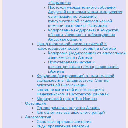
«Гармония»
Протокол учредительного собрания
Амурской автономной некоммерческая
организация по оказанию
консультативной психологической
помощи населению "Гармония"
Кодирование (кодировка) в Амурской
области. Лечение от табакокурения
Амурская область
Центр анонимной наркологической и
психотерапевтической помощи в г.Артеме
Кодировка (кодирование) от алкогольной
зависимости в г.Артеме
Психотерапевтическая и
психиатрическая помощь населению
г.Артема
Кодировка (кодирование) от алкогольной
зависимости в г.Владивостоке. Снятие
алкогольной интоксикации
снятие алкогольной интоксикации в
Надеждинском и Шкотовском районах
Медицинский центр Топ Ихилов
Ортопедия
Ортопедическая подушка Асония
Как облегчить вес школьного ранца?
Аллергология
Основные причины аллергии
Виды проявления аллергий