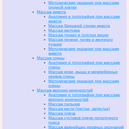
Методические указания при массаже
грудной клетки
Массаж живота
Анатомия и топография при массаже
живота
Массаж брюшной стенки живота
Массаж желудка
Массаж тонких и толстых кишок
Массаж печени, почек и желчного
пузыря
Методические указания при массаже
живота
Массаж спины
Анатомия и топография при массаже
спины
Массаж кожи, мышц и межреберных
нервов спины
Методические указания при массаже
спины
Массаж верхних конечностей
Анатомия и топография при массаже
верхних конечностей
Массаж пальцев
Массаж кисти (пястье, запястье)
Массаж плеча
Массаж суставов плече-лопаточного
пояса
Массаж важнейших нервных окончаний