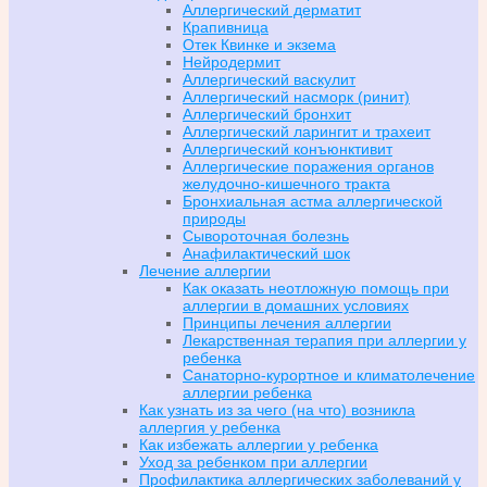
Аллергический дерматит
Крапивница
Отек Квинке и экзема
Нейродермит
Аллергический васкулит
Аллергический насморк (ринит)
Аллергический бронхит
Аллергический ларингит и трахеит
Аллергический конъюнктивит
Аллергические поражения органов
желудочно-кишечного тракта
Бронхиальная астма аллергической
природы
Сывороточная болезнь
Анафилактический шок
Лечение аллергии
Как оказать неотложную помощь при
аллергии в домашних условиях
Принципы лечения аллергии
Лекарственная терапия при аллергии у
ребенка
Санаторно-курортное и климатолечение
аллергии ребенка
Как узнать из за чего (на что) возникла
аллергия у ребенка
Как избежать аллергии у ребенка
Уход за ребенком при аллергии
Профилактика аллергических заболеваний у