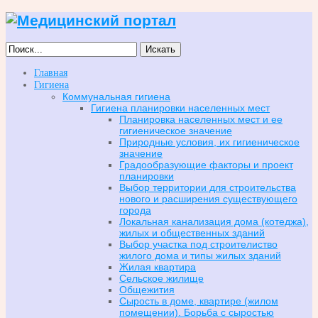
Искать
Главная
Гигиена
Коммунальная гигиена
Гигиена планировки населенных мест
Планировка населенных мест и ее
гигиеническое значение
Природные условия, их гигиеническое
значение
Градообразующие факторы и проект
планировки
Выбор территории для строительства
нового и расширения существующего
города
Локальная канализация дома (котеджа),
жилых и общественных зданий
Выбор участка под строителиство
жилого дома и типы жилых зданий
Жилая квартира
Сельское жилище
Общежития
Сырость в доме, квартире (жилом
помещении). Борьба с сыростью