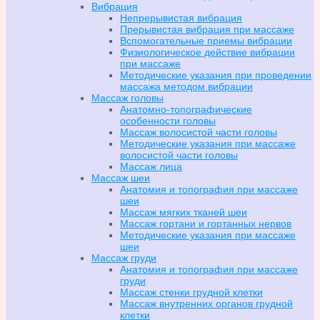
Вибрация
Непрерывистая вибрация
Прерывистая вибрация при массаже
Вспомогательные приемы вибрации
Физиологическое действие вибрации
при массаже
Методические указания при проведении
массажа методом вибрации
Массаж головы
Анатомно-топографические
особенности головы
Массаж волосистой части головы
Методические указания при массаже
волосистой части головы
Массаж лица
Массаж шеи
Анатомия и топография при массаже
шеи
Массаж мягких тканей шеи
Массаж гортани и гортанных нервов
Методические указания при массаже
шеи
Массаж груди
Анатомия и топография при массаже
груди
Массаж стенки грудной клетки
Массаж внутренних органов грудной
клетки