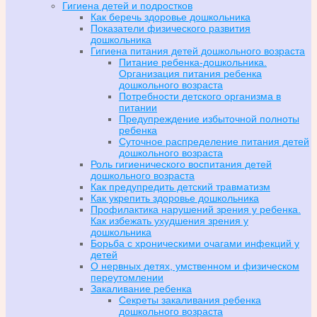
Гигиена детей и подростков
Как беречь здоровье дошкольника
Показатели физического развития
дошкольника
Гигиена питания детей дошкольного возраста
Питание ребенка-дошкольника.
Организация питания ребенка
дошкольного возраста
Потребности детского организма в
питании
Предупреждение избыточной полноты
ребенка
Суточное распределение питания детей
дошкольного возраста
Роль гигиенического воспитания детей
дошкольного возраста
Как предупредить детский травматизм
Как укрепить здоровье дошкольника
Профилактика нарушений зрения у ребенка.
Как избежать ухудшения зрения у
дошкольника
Борьба с хроническими очагами инфекций у
детей
О нервных детях, умственном и физическом
переутомлении
Закаливание ребенка
Секреты закаливания ребенка
дошкольного возраста