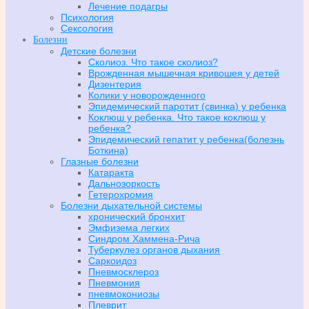
Лечение подагры
Психология
Сексология
Болезни
Детские болезни
Сколиоз. Что такое сколиоз?
Врожденная мышечная кривошея у детей
Дизентерия
Колики у новорожденного
Эпидемический паротит (свинка) у ребенка
Коклюш у ребенка. Что такое коклюш у
ребенка?
Эпидемический гепатит у ребенка(болезнь
Боткина)
Глазные болезни
Катаракта
Дальнозоркость
Гетерохромия
Болезни дыхательной системы
хронический бронхит
Эмфизема легких
Синдром Хаммена-Рича
Туберкулез органов дыхания
Саркоидоз
Пневмосклероз
Пневмония
пневмокониозы
Плеврит