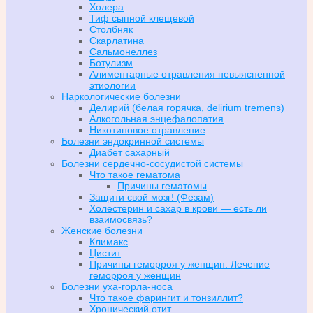
Холера
Тиф сыпной клещевой
Столбняк
Скарлатина
Сальмонеллез
Ботулизм
Алиментарные отравления невыясненной
этиологии
Наркологические болезни
Делирий (белая горячка, delirium tremens)
Алкогольная энцефалопатия
Никотиновое отравление
Болезни эндокринной системы
Диабет сахарный
Болезни сердечно-сосудистой системы
Что такое гематома
Причины гематомы
Защити свой мозг! (Фезам)
Холестерин и сахар в крови — есть ли
взаимосвязь?
Женские болезни
Климакс
Цистит
Причины геморроя у женщин. Лечение
геморроя у женщин
Болезни уха-горла-носа
Что такое фарингит и тонзиллит?
Хронический отит