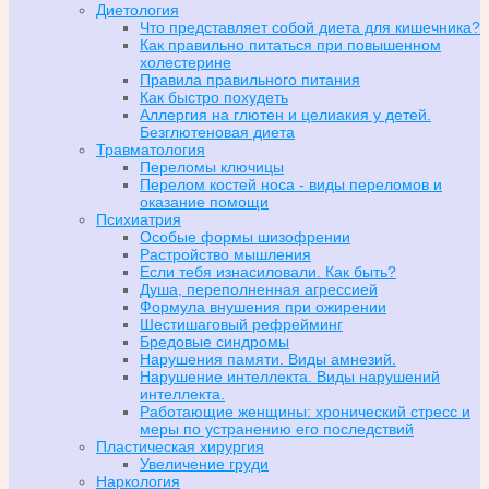
Диетология
Что представляет собой диета для кишечника?
Как правильно питаться при повышенном
холестерине
Правила правильного питания
Как быстро похудеть
Аллергия на глютен и целиакия у детей.
Безглютеновая диета
Травматология
Переломы ключицы
Перелом костей носа - виды переломов и
оказание помощи
Психиатрия
Особые формы шизофрении
Растройство мышления
Если тебя изнасиловали. Как быть?
Душа, переполненная агрессией
Формула внушения при ожирении
Шестишаговый рефрейминг
Бредовые синдромы
Нарушения памяти. Виды амнезий.
Нарушение интеллекта. Виды нарушений
интеллекта.
Работающие женщины: хронический стресс и
меры по устранению его последствий
Пластическая хирургия
Увеличение груди
Наркология