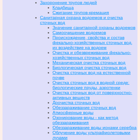
Захоронение трупов людей
Кладбища
Сжигание трупов-кремация
Санитарная охрана водоемов и очистка
сточных вод
Значение санитарной охраны водоемов
Самоочищение водоемов
Происхождение, свойства и состав
фекально-хозяйственных сточных вод,
их воздействие на водоем
Очистка и обезвреживание фекально-
хозяйственных сточных вод
Механическая очистка сточных вод
Биологическая очистка сточных вод
Очистка сточных вод на естественной
почве
Очистка сточных вод в водной среде:
биологические пруды, аэротенки
Очистка сточных вод от поверхностно-
активных веществ
Доочистка сточных вод
Обеззараживание сточных вод
Атмосферные воды
Озонирование воды - как метод
обеззараживания
Обеззараживание воды ионами серебра
Облучение воды ультрафиолетовыми
лучами