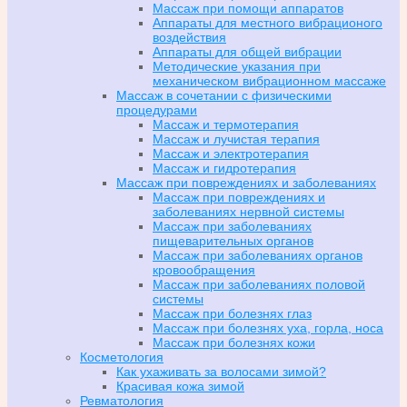
Массаж при помощи аппаратов
Аппараты для местного вибрационого
воздействия
Аппараты для общей вибрации
Методические указания при
механическом вибрационном массаже
Массаж в сочетании с физическими
процедурами
Массаж и термотерапия
Массаж и лучистая терапия
Массаж и электротерапия
Массаж и гидротерапия
Массаж при повреждениях и заболеваниях
Массаж при повреждениях и
заболеваниях нервной системы
Массаж при заболеваниях
пищеварительных органов
Массаж при заболеваниях органов
кровообращения
Массаж при заболеваниях половой
системы
Массаж при болезнях глаз
Массаж при болезнях уха, горла, носа
Массаж при болезнях кожи
Косметология
Как ухаживать за волосами зимой?
Красивая кожа зимой
Ревматология