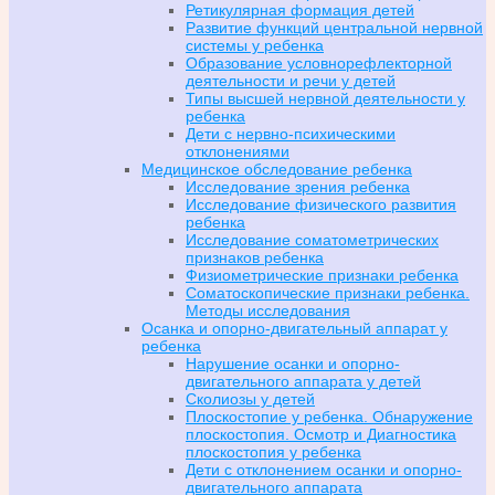
Ретикулярная формация детей
Развитие функций центральной нервной
системы у ребенка
Образование условнорефлекторной
деятельности и речи у детей
Типы высшей нервной деятельности у
ребенка
Дети с нервно-психическими
отклонениями
Медицинское обследование ребенка
Исследование зрения ребенка
Исследование физического развития
ребенка
Исследование соматометрических
признаков ребенка
Физиометрические признаки ребенка
Соматоскопические признаки ребенка.
Методы исследования
Осанка и опорно-двигательный аппарат у
ребенка
Нарушение осанки и опорно-
двигательного аппарата у детей
Сколиозы у детей
Плоскостопие у ребенка. Обнаружение
плоскостопия. Осмотр и Диагностика
плоскостопия у ребенка
Дети с отклонением осанки и опорно-
двигательного аппарата