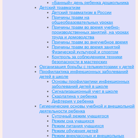
«Банный» день ребенка дошкольника
Детский травматизм
Детский травматизм в России
Причины травм на
общеобразовательных уроках
Причины травм во время учебно-
производственных занятий, на уроках
труда и домоводства
Причины травм во внеучебное время
Причины травм во время занятий
Физической культурой и спортом
Контроль за соблюдением техники
безопасности в мастерских
Организация борьбы с гельминтозами у детей
Профилактика инфекционных заболеваний
детей в школе
Основы профилактики инфекционных
заболеваний детей в школе
Сигнализационный учет в школе
Скарлатина у ребенка
Дифтерия у ребенка
Гигиенические основы учебной и внешкольной
деятельности ребенка
Суточный режим учащегося
Режим сна учащихся
Режим питания учащихся
Режим обучения детей
Режим внеклассных и внешкольных