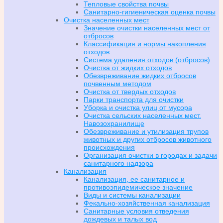
Тепловые свойства почвы
Санитарно-гигиеническая оценка почвы
Очистка населенных мест
Значение очистки населенных мест от
отбросов
Классификация и нормы накопления
отходов
Система удаления отходов (отбросов)
Очистка от жидких отходов
Обезвреживание жидких отбросов
почвенным методом
Очистка от твердых отходов
Парки транспорта для очистки
Уборка и очистка улиц от мусора
Очистка сельских населенных мест.
Навозохранилище
Обезвреживание и утилизация трупов
животных и других отбросов животного
происхождения
Организация очистки в городах и задачи
санитарного надзора
Канализация
Канализация, ее санитарное и
противоэпидемическое значение
Виды и системы канализации
Фекально-хозяйственная канализация
Санитарные условия отведения
дождевых и талых вод