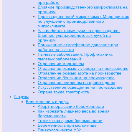
при работе
Влияние производственного микроклимата на
организм
Производственный микроклимат. Мероприятия
по улучшению производственного
микроклимата
Ультрафиолетовые лучи на производстве.
Влияние ультрафиолетовых лучей на
организм
Пониженное атмосферное давление при
работах на высоте
Пылевые заболевания. Профилактика
пылевых заболеваний
Отравление марганцем
Отравление окисью углерода на производстве
Отравление окисью азота на производстве
Отравление бензином на производстве
Отравление анилином на производстве
Искусственное освещение на производстве
Охрана труда тракториста
Разделы
Беременность и роды
Аборт, прерывание беременности
Как избежать лишнего веса во время
беременности
Токсикоз во время беременности
Беременность при молочнице
Гинекологическое УЗИ