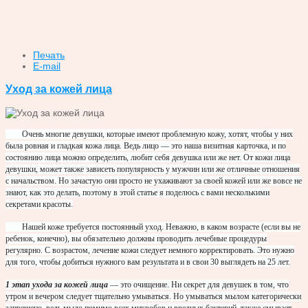
Печать
E-mail
Уход за кожей лица
Очень многие девушки, которые имеют проблемную кожу, хотят, чтобы у них
была ровная и гладкая кожа лица. Ведь лицо — это наша визитная карточка, и по
состоянию лица можно определить, любит себя девушка или же нет. От кожи лица
девушки, может также зависеть популярность у мужчин или же отличные отношения
с начальством. Но зачастую они просто не ухаживают за своей кожей или же вовсе не
знают, как это делать, поэтому в этой статье я поделюсь с вами несколькими
секретами красоты.
Нашей коже требуется постоянный уход. Неважно, в каком возрасте (если вы не
ребенок, конечно), вы обязательно должны проводить лечебные процедуры
регулярно. С возрастом, лечение кожи следует немного корректировать. Это нужно
для того, чтобы добиться нужного вам результата и в свои 30 выглядеть на 25 лет.
1 этап ухода за кожей лица
— это очищение. Ни секрет для девушек в том, что
утром и вечером следует тщательно умываться. Но умываться мылом категорически
запрещено, ведь мыло помимо всех микробов и вредных бактерий, также смывает