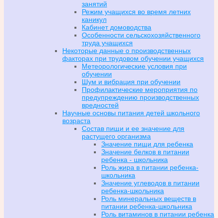
занятий
Режим учащихся во время летних
каникул
Кабинет домоводства
Особенности сельскохозяйственного
труда учащихся
Некоторые данные о производственных
факторах при трудовом обучении учащихся
Метеорологические условия при
обучении
Шум и вибрация при обучении
Профилактические мероприятия по
предупреждению производственных
вредностей
Научные основы питания детей школьного
возраста
Состав пищи и ее значение для
растущего организма
Значение пищи для ребенка
Значение белков в питании
ребенка - школьника
Роль жира в питании ребенка-
школьника
Значение углеводов в питании
ребенка-школьника
Роль минеральных веществ в
питании ребенка-школьника
Роль витаминов в питании ребенка