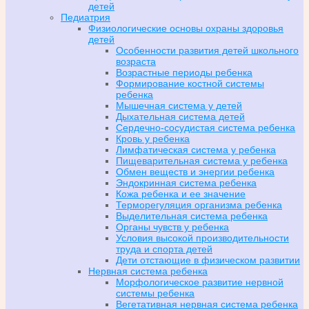
детей
Педиатрия
Физиологические основы охраны здоровья
детей
Особенности развития детей школьного
возраста
Возрастные периоды ребенка
Формирование костной системы
ребенка
Мышечная система у детей
Дыхательная система детей
Сердечно-сосудистая система ребенка
Кровь у ребенка
Лимфатическая система у ребенка
Пищеварительная система у ребенка
Обмен веществ и энергии ребенка
Эндокринная система ребенка
Кожа ребенка и ее значение
Терморегуляция организма ребенка
Выделительная система ребенка
Органы чувств у ребенка
Условия высокой производительности
труда и спорта детей
Дети отстающие в физическом развитии
Нервная система ребенка
Морфологическое развитие нервной
системы ребенка
Вегетативная нервная система ребенка