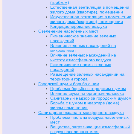
(грибком)
Естественная вентиляция в помещении
жилого дома (квартире), помещении
Искусственная вентиляция в помещении
жилого дома (квартире), помещении
Кондиционирование воздуха
Озеленение населенных мест
Гигиеническое значение зеленых
насаждений
Влияние зеленых насаждений на
микроклимат
Влияние зеленых насаждений на
чистоту атмосферного воздуха
Гигиенические нормы зеленых
насаждений
Размещение зеленых насаждений на
территории города
Городской шум и борьба с ним
Проблема борьбы с городским шумом
Влияние шума на организм человека
Санитарный надзор за городским шумом
Борьба с шумом в квартире (доме),
жилом помещении
Санитарная охрана атмосферного воздуха
Проблема чистоты воздуха населенных
мест
Вещества, загрязняющие атмосферный
воздух населенных мест