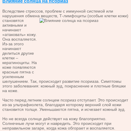
Влияние солнца на псориаз
Вследствие стрессов, проблем с иммунной системой или
нарушения обмена веществ, Т-лимфоциты (особые клетки кожи)
становятся
активными и
начинают
«атаковать» кожу.
Она воспаляется.
Из-за этого
начинают
делиться другие
клетки –
кератиноциты. На
коже появляются
красные пятна с
усиленным
шелушением. Так, происходит развитие псориаза. Симптомы
этого заболевания: кожный зуд, покраснение и плотные бляшки
на коже.
Часто перед летним солнцем псориаз отступает. Это происходит
из-за ультрафиолета, благодаря которому верхний слой кожи
становится толще. Уменьшаются пятна, и исчезает кожный зуд.
Но не всегда солнце действует на кожу благоприятно.
Солнечные лучи могут и навредить. Это происходит при
неправильном загаре, когда кожа обгорает и воспаляется.