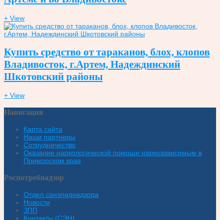
+ View
Купить средство от тараканов, блох, клопов
Владивосток, г.Артем, Надеждинский
Шкотовский районы
+ View
Навигация
Карта сайта
Наши партнеры
Сотрудничество
Оказание наркологической помощи наркозависимым в
Приморском крае
Роспотребнадзор
Отдел санэпиднадзора
Новости
ЗПП
Контакты (СЭН)