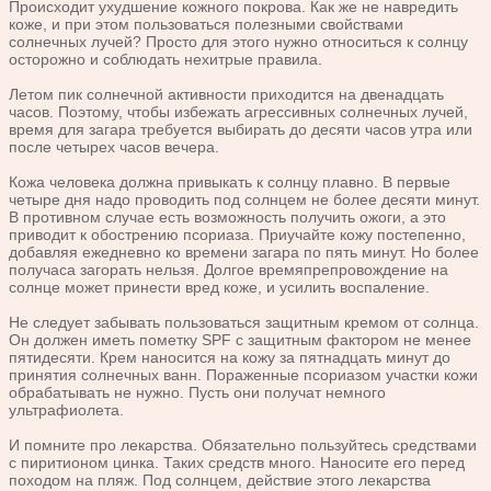
Происходит ухудшение кожного покрова. Как же не навредить
коже, и при этом пользоваться полезными свойствами
солнечных лучей? Просто для этого нужно относиться к солнцу
осторожно и соблюдать нехитрые правила.
Летом пик солнечной активности приходится на двенадцать
часов. Поэтому, чтобы избежать агрессивных солнечных лучей,
время для загара требуется выбирать до десяти часов утра или
после четырех часов вечера.
Кожа человека должна привыкать к солнцу плавно. В первые
четыре дня надо проводить под солнцем не более десяти минут.
В противном случае есть возможность получить ожоги, а это
приводит к обострению псориаза. Приучайте кожу постепенно,
добавляя ежедневно ко времени загара по пять минут. Но более
получаса загорать нельзя. Долгое времяпрепровождение на
солнце может принести вред коже, и усилить воспаление.
Не следует забывать пользоваться защитным кремом от солнца.
Он должен иметь пометку SPF с защитным фактором не менее
пятидесяти. Крем наносится на кожу за пятнадцать минут до
принятия солнечных ванн. Пораженные псориазом участки кожи
обрабатывать не нужно. Пусть они получат немного
ультрафиолета.
И помните про лекарства. Обязательно пользуйтесь средствами
с пиритионом цинка. Таких средств много. Наносите его перед
походом на пляж. Под солнцем, действие этого лекарства