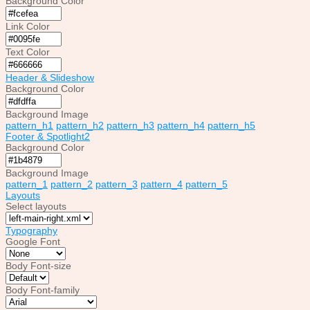
Background Color
Link Color
Text Color
Header & Slideshow
Background Color
Background Image
pattern_h1
pattern_h2
pattern_h3
pattern_h4
pattern_h5
Footer & Spotlight2
Background Color
Background Image
pattern_1
pattern_2
pattern_3
pattern_4
pattern_5
Layouts
Select layouts
Typography
Google Font
Body Font-size
Body Font-family