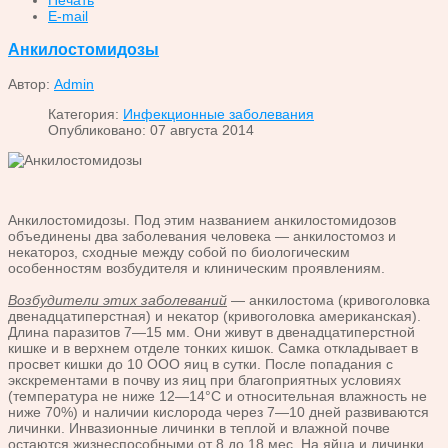
E-mail
Анкилостомидозы
Автор:
Admin
Категория:
Инфекционные заболевания
Опубликовано: 07 августа 2014
Анкилостомидозы. Под этим названием анкилостомидозов
объединены два заболевания человека — анкилостомоз и
некатороз, сходные между собой по биологическим
особенностям возбудителя и клиническим проявлениям.
Возбудители этих заболеваний
— анкилостома (кривоголовка
двенадцатиперстная) и некатор (кривоголовка американская).
Длина паразитов 7—15 мм. Они живут в двенадцатиперстной
кишке и в верхнем отделе тонких кишок. Самка откладывает в
просвет кишки до 10 ООО яиц в сутки. После попадания с
экскрементами в почву из яиц при благоприятных условиях
(температура не ниже 12—14°С и относительная влажность не
ниже 70%) и наличии кислорода через 7—10 дней развиваются
личинки. Инвазионные личинки в теплой и влажной почве
остаются жизнеспособными от 8 до 18 мес. На яйца и личинки