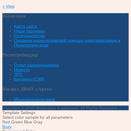
+ View
Навигация
Карта сайта
Наши партнеры
Сотрудничество
Оказание наркологической помощи наркозависимым в
Приморском крае
Роспотребнадзор
Отдел санэпиднадзора
Новости
ЗПП
Контакты (СЭН)
Филиал ДВФУ г.Артем
Медицина катастроф
Copyright © 2026 Медицина и здоровье. All Rights Reserved.
Template Settings
Select color sample for all parameters
Red
Green
Blue
Gray
Body