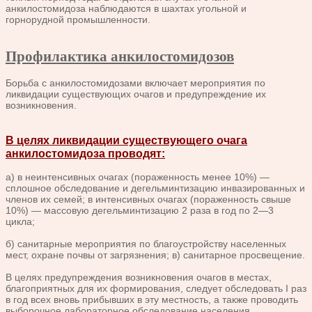
анкилостомидоза наблюдаются в шахтах угольной и
горнорудной промышленности.
Профилактика анкилостомидозов
Борьба с анкилостомидозами включает мероприятия по
ликвидации существующих очагов и предупреждение их
возникновения.
В целях ликвидации существующего очага
анкилостомидоза проводят:
а) в неинтенсивных очагах (пораженность менее 10%) —
сплошное обследование и дегельминтизацию инвазированных и
членов их семей; в интенсивных очагах (пораженность свыше
10%) — массовую дегельминтизацию 2 раза в год по 2—3
цикла;
б) санитарные мероприятия по благоустройству населенных
мест, охране почвы от загрязнения; в) санитарное просвещение.
В целях предупреждения возникновения очагов в местах,
благоприятных для их формирования, следует обследовать I раз
в год всех вновь прибывших в эту местность, а также проводить
выборочное лабораторное обследование населения.