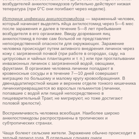
возбудителей анкилостомидозов губительно действуют низкая
тепература (при 0°С они погибают через неделю).
Источник инфекции анкилостомидоза
— зараженный человек,
который начинает выделять яйца антилостомид через 5—6 мес
после заражения и далее в течение 5—8 лет пребывания
возбудителя в его организме. Ввиду дозревания яиц
анкилостомид в почве сам больной не представляет
непосредственной опасности для окружающих. Заражение
человека происходит путем активного внедрения личинок через
кожу с загрязенной почвой (при работе в огородах, саду, на
цитрусовых и чайных плантациях и т. п.) или при проглатывании
инвазионных личинок с загрязненной водой, овощами,
фруктами. В организме человека личинки попадают в
кровеносные сосуды и в течение 7—10 дней совершают
миграцию по большому и малому кругу кровообращения. В
двенадцатиперстной кишке и верхнем отделе тонкого кишечника
личинхипревращаются во взрослых гельминтов (личинки,
попавшие с водой или пищей непосредственно в
пищеварительный Тракт, не мигрируют, но тоже достигают
половой зрелости).
Восприимчивость человека всеобщая. Наиболее широко
анкилостомидозы распространены в тропических и
субтропических странах.
Чаще болеют сельские жители. Заражение обычно происходит в
теплый период года. В отдельных случаях очаги