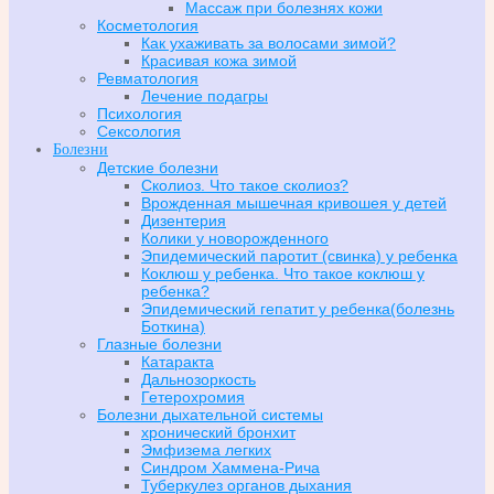
Массаж при болезнях кожи
Косметология
Как ухаживать за волосами зимой?
Красивая кожа зимой
Ревматология
Лечение подагры
Психология
Сексология
Болезни
Детские болезни
Сколиоз. Что такое сколиоз?
Врожденная мышечная кривошея у детей
Дизентерия
Колики у новорожденного
Эпидемический паротит (свинка) у ребенка
Коклюш у ребенка. Что такое коклюш у
ребенка?
Эпидемический гепатит у ребенка(болезнь
Боткина)
Глазные болезни
Катаракта
Дальнозоркость
Гетерохромия
Болезни дыхательной системы
хронический бронхит
Эмфизема легких
Синдром Хаммена-Рича
Туберкулез органов дыхания