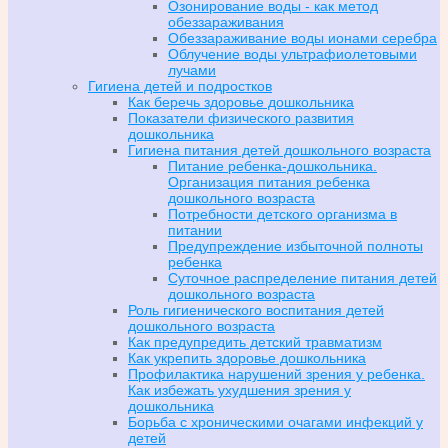
Озонирование воды - как метод
обеззараживания
Обеззараживание воды ионами серебра
Облучение воды ультрафиолетовыми
лучами
Гигиена детей и подростков
Как беречь здоровье дошкольника
Показатели физического развития
дошкольника
Гигиена питания детей дошкольного возраста
Питание ребенка-дошкольника.
Организация питания ребенка
дошкольного возраста
Потребности детского организма в
питании
Предупреждение избыточной полноты
ребенка
Суточное распределение питания детей
дошкольного возраста
Роль гигиенического воспитания детей
дошкольного возраста
Как предупредить детский травматизм
Как укрепить здоровье дошкольника
Профилактика нарушений зрения у ребенка.
Как избежать ухудшения зрения у
дошкольника
Борьба с хроническими очагами инфекций у
детей