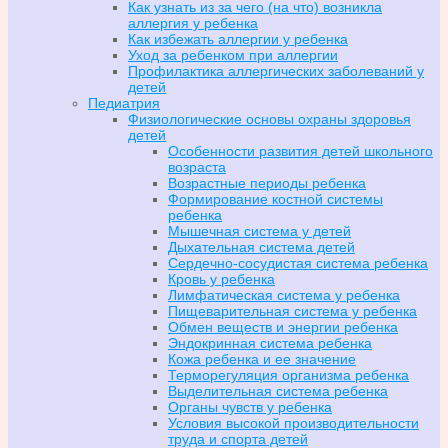
Как узнать из за чего (на что) возникла
аллергия у ребенка
Как избежать аллергии у ребенка
Уход за ребенком при аллергии
Профилактика аллергических заболеваний у
детей
Педиатрия
Физиологические основы охраны здоровья
детей
Особенности развития детей школьного
возраста
Возрастные периоды ребенка
Формирование костной системы
ребенка
Мышечная система у детей
Дыхательная система детей
Сердечно-сосудистая система ребенка
Кровь у ребенка
Лимфатическая система у ребенка
Пищеварительная система у ребенка
Обмен веществ и энергии ребенка
Эндокринная система ребенка
Кожа ребенка и ее значение
Терморегуляция организма ребенка
Выделительная система ребенка
Органы чувств у ребенка
Условия высокой производительности
труда и спорта детей