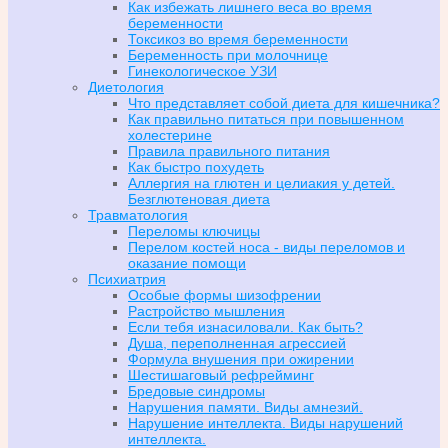
Как избежать лишнего веса во время
беременности
Токсикоз во время беременности
Беременность при молочнице
Гинекологическое УЗИ
Диетология
Что представляет собой диета для кишечника?
Как правильно питаться при повышенном
холестерине
Правила правильного питания
Как быстро похудеть
Аллергия на глютен и целиакия у детей.
Безглютеновая диета
Травматология
Переломы ключицы
Перелом костей носа - виды переломов и
оказание помощи
Психиатрия
Особые формы шизофрении
Растройство мышления
Если тебя изнасиловали. Как быть?
Душа, переполненная агрессией
Формула внушения при ожирении
Шестишаговый рефрейминг
Бредовые синдромы
Нарушения памяти. Виды амнезий.
Нарушение интеллекта. Виды нарушений
интеллекта.