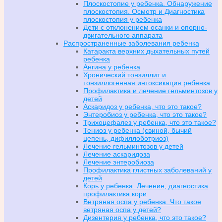
Плоскостопие у ребенка. Обнаружение
плоскостопия. Осмотр и Диагностика
плоскостопия у ребенка
Дети с отклонением осанки и опорно-
двигательного аппарата
Распространенные заболевания ребенка
Катаракта верхних дыхательных путей
ребенка
Ангина у ребенка
Хронический тонзиллит и
тонзиллогенная интоксикация ребенка
Профилактика и лечение гельминтозов у
детей
Аскаридоз у ребенка, что это такое?
Энтеробиоз у ребенка, что это такое?
Трихоцефалез у ребенка, что это такое?
Тениоз у ребенка (свиной, бычий
цепень, дифиллоботриоз)
Лечение гельминтозов у детей
Лечение аскаридоза
Лечение энтеробиоза
Профилактика глистных заболеваний у
детей
Корь у ребенка. Лечение, диагностика
профилактика кори
Ветряная оспа у ребенка. Что такое
ветряная оспа у детей?
Дизентерия у ребенка, что это такое?