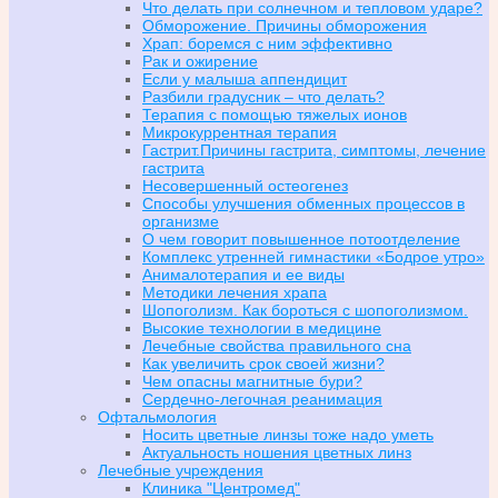
Что делать при солнечном и тепловом ударе?
Обморожение. Причины обморожения
Храп: боремся с ним эффективно
Рак и ожирение
Если у малыша аппендицит
Разбили градусник – что делать?
Терапия с помощью тяжелых ионов
Микрокуррентная терапия
Гастрит.Причины гастрита, симптомы, лечение
гастрита
Несовершенный остеогенез
Способы улучшения обменных процессов в
организме
О чем говорит повышенное потоотделение
Комплекс утренней гимнастики «Бодрое утро»
Анималотерапия и ее виды
Методики лечения храпа
Шопоголизм. Как бороться с шопоголизмом.
Высокие технологии в медицине
Лечебные свойства правильного сна
Как увеличить срок своей жизни?
Чем опасны магнитные бури?
Сердечно-легочная реанимация
Офтальмология
Носить цветные линзы тоже надо уметь
Актуальность ношения цветных линз
Лечебные учреждения
Клиника "Центромед"