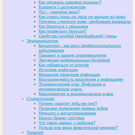
Как опознать раковую родинку?
Боремся с целлюлитом
Пот – причина акне?
Как сузить поры на лице не выходя из дома
Причины старения кожи: свободные радикалы
Как бороться с прыщами
Как правильно бриться?
Свойства голубой (кембрийской) глины
Эпидемиология
Бруцеллез - как риск профессионального
заболевания
Предмет и задачи эпидемиологии
Эволюция инфекционных болезней
Как избавиться от клопов
Источник инфекции
Механизм передачи инфекции
Восприимчивость населения к инфекциям
Эпидемический очаг. Инфекция в
эпидемическом очаге.
Мероприятия в эпидемическом очаге
Стоматология
Почему скрипят зубы во сне?
Признаки появления первых зубов
Немного о металлокерамике
Damon брекет система
Что такое кариес у ребенка?
Польза или вред жевательной резинки?
Терапия