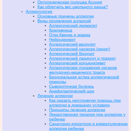
Ортопедическая подушка Асония
Как облегчить вес школьного ранца?
Аллергология
Основные причины аллергии
Виды проявления аллергий
Аллергический дерматит
Крапивница
Отек Квинке и экзема
Нейродермит
Аллергический васкулит
Аллергический насморк (ринит)
Аллергический бронхит
Аллергический ларингит и трахеит
Аллергический конъюнктивит
Аллергические поражения органов
желудочно-кишечного тракта
Бронхиальная астма аллергической
природы
Сывороточная болезнь
Анафилактический шок
Лечение аллергии
Как оказать неотложную помощь при
аллергии в домашних условиях
Принципы лечения аллергии
Лекарственная терапия при аллергии у
ребенка
Санаторно-курортное и климатолечение
аллергии ребенка