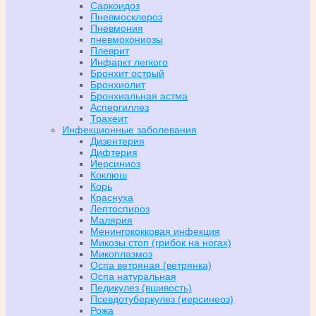
Саркоидоз
Пневмосклероз
Пневмония
пневмокониозы
Плеврит
Инфаркт легкого
Бронхит острый
Бронхиолит
Бронхиальная астма
Аспергиллез
Трахеит
Инфекционные заболевания
Дизентерия
Дифтерия
Иерсиниоз
Коклюш
Корь
Краснуха
Лептоспироз
Малярия
Менингококковая инфекция
Микозы стоп (грибок на ногах)
Микоплазмоз
Оспа ветряная (ветрянка)
Оспа натуральная
Педикулез (вшивость)
Псевдотуберкулез (иерсинеоз)
Рожа