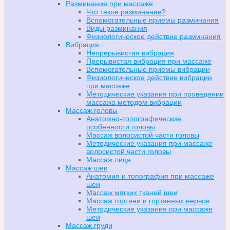
Разминание при массаже
Что такое разминание?
Вспомогательные приемы разминания
Виды разминания
Физиологическое действие разминания
Вибрация
Непрерывистая вибрация
Прерывистая вибрация при массаже
Вспомогательные приемы вибрации
Физиологическое действие вибрации
при массаже
Методические указания при проведении
массажа методом вибрации
Массаж головы
Анатомно-топографические
особенности головы
Массаж волосистой части головы
Методические указания при массаже
волосистой части головы
Массаж лица
Массаж шеи
Анатомия и топография при массаже
шеи
Массаж мягких тканей шеи
Массаж гортани и гортанных нервов
Методические указания при массаже
шеи
Массаж груди