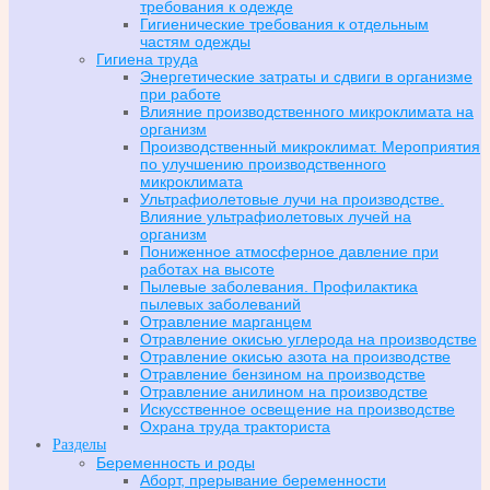
требования к одежде
Гигиенические требования к отдельным
частям одежды
Гигиена труда
Энергетические затраты и сдвиги в организме
при работе
Влияние производственного микроклимата на
организм
Производственный микроклимат. Мероприятия
по улучшению производственного
микроклимата
Ультрафиолетовые лучи на производстве.
Влияние ультрафиолетовых лучей на
организм
Пониженное атмосферное давление при
работах на высоте
Пылевые заболевания. Профилактика
пылевых заболеваний
Отравление марганцем
Отравление окисью углерода на производстве
Отравление окисью азота на производстве
Отравление бензином на производстве
Отравление анилином на производстве
Искусственное освещение на производстве
Охрана труда тракториста
Разделы
Беременность и роды
Аборт, прерывание беременности