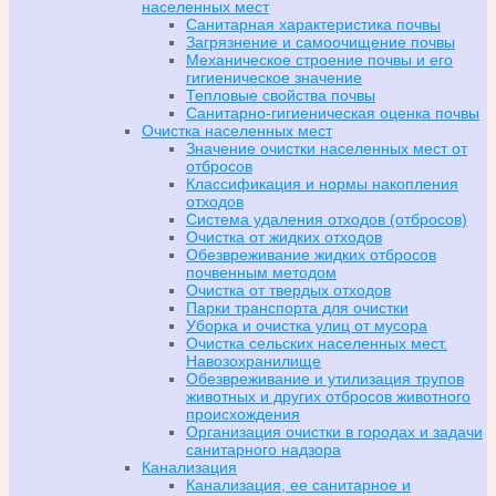
населенных мест
Санитарная характеристика почвы
Загрязнение и самоочищение почвы
Механическое строение почвы и его
гигиеническое значение
Тепловые свойства почвы
Санитарно-гигиеническая оценка почвы
Очистка населенных мест
Значение очистки населенных мест от
отбросов
Классификация и нормы накопления
отходов
Система удаления отходов (отбросов)
Очистка от жидких отходов
Обезвреживание жидких отбросов
почвенным методом
Очистка от твердых отходов
Парки транспорта для очистки
Уборка и очистка улиц от мусора
Очистка сельских населенных мест.
Навозохранилище
Обезвреживание и утилизация трупов
животных и других отбросов животного
происхождения
Организация очистки в городах и задачи
санитарного надзора
Канализация
Канализация, ее санитарное и