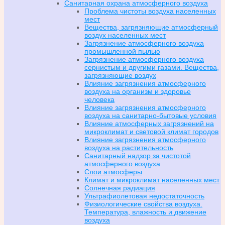
Санитарная охрана атмосферного воздуха
Проблема чистоты воздуха населенных
мест
Вещества, загрязняющие атмосферный
воздух населенных мест
Загрязнение атмосферного воздуха
промышленной пылью
Загрязнение атмосферного воздуха
сернистым и другими газами. Вещества,
загрязняющие воздух
Влияние загрязнения атмосферного
воздуха на организм и здоровье
человека
Влияние загрязнения атмосферного
воздуха на санитарно-бытовые условия
Влияние атмосферных загрязнений на
микроклимат и световой климат городов
Влияние загрязнения атмосферного
воздуха на растительность
Санитарный надзор за чистотой
атмосферного воздуха
Слои атмосферы
Климат и микроклимат населенных мест
Солнечная радиация
Ультрафиолетовая недостаточность
Физиологические свойства воздуха.
Температура, влажность и движение
воздуха