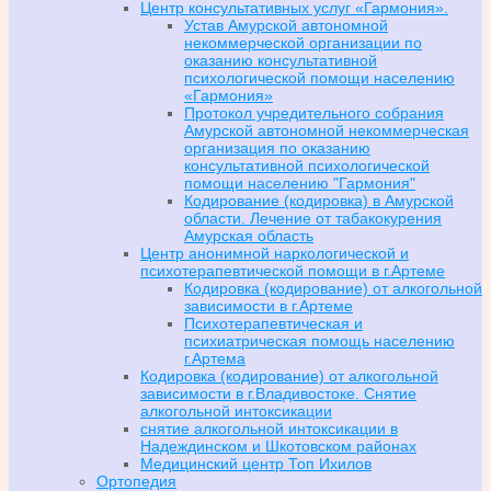
Центр консультативных услуг «Гармония».
Устав Амурской автономной
некоммерческой организации по
оказанию консультативной
психологической помощи населению
«Гармония»
Протокол учредительного собрания
Амурской автономной некоммерческая
организация по оказанию
консультативной психологической
помощи населению "Гармония"
Кодирование (кодировка) в Амурской
области. Лечение от табакокурения
Амурская область
Центр анонимной наркологической и
психотерапевтической помощи в г.Артеме
Кодировка (кодирование) от алкогольной
зависимости в г.Артеме
Психотерапевтическая и
психиатрическая помощь населению
г.Артема
Кодировка (кодирование) от алкогольной
зависимости в г.Владивостоке. Снятие
алкогольной интоксикации
снятие алкогольной интоксикации в
Надеждинском и Шкотовском районах
Медицинский центр Топ Ихилов
Ортопедия