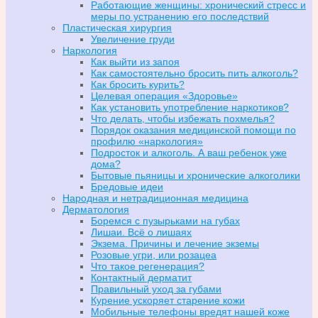
Работающие женщины: хронический стресс и
меры по устранению его последствий
Пластическая хирургия
Увеличение груди
Наркология
Как выйти из запоя
Как самостоятельно бросить пить алкоголь?
Как бросить курить?
Целевая операция «Здоровье»
Как установить употребление наркотиков?
Что делать, чтобы избежать похмелья?
Порядок оказания медицинской помощи по
профилю «наркология»
Подросток и алкоголь. А ваш ребенок уже
дома?
Бытовые пьяницы и хронические алкоголики
Бредовые идеи
Народная и нетрадиционная медицина
Дерматология
Боремся с пузырьками на губах
Лишаи. Всё о лишаях
Экзема. Причины и лечение экземы
Розовые угри, или розацеа
Что такое регенерация?
Контактный дерматит
Правильный уход за губами
Курение ускоряет старение кожи
Мобильные телефоны вредят нашей коже