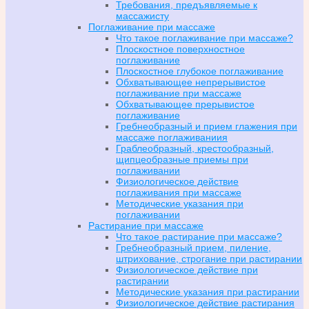
Требования, предъявляемые к
массажисту
Поглаживание при массаже
Что такое поглаживание при массаже?
Плоскостное поверхностное
поглаживание
Плоскостное глубокое поглаживание
Обхватывающее непрерывистое
поглаживание при массаже
Обхватывающее прерывистое
поглаживание
Гребнеобразный и прием глажения при
массаже поглаживаниия
Граблеобразный, крестообразный,
щипцеобразные приемы при
поглаживании
Физиологическое действие
поглаживания при массаже
Методические указания при
поглаживании
Растирание при массаже
Что такое растирание при массаже?
Гребнеобразный прием, пиление,
штрихование, строгание при растирании
Физиологическое действие при
растирании
Методические указания при растирании
Физиологическое действие растирания