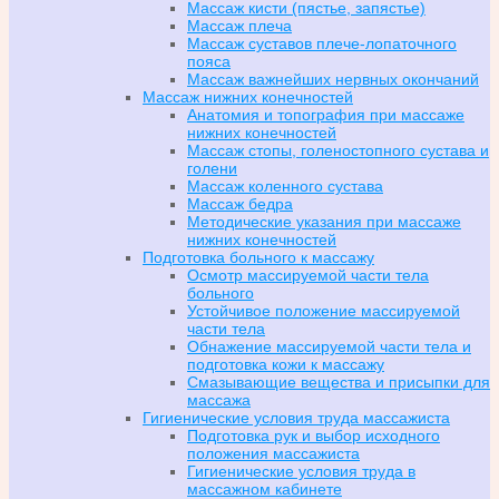
Массаж кисти (пястье, запястье)
Массаж плеча
Массаж суставов плече-лопаточного
пояса
Массаж важнейших нервных окончаний
Массаж нижних конечностей
Анатомия и топография при массаже
нижних конечностей
Массаж стопы, голеностопного сустава и
голени
Массаж коленного сустава
Массаж бедра
Методические указания при массаже
нижних конечностей
Подготовка больного к массажу
Осмотр массируемой части тела
больного
Устойчивое положение массируемой
части тела
Обнажение массируемой части тела и
подготовка кожи к массажу
Смазывающие вещества и присыпки для
массажа
Гигиенические условия труда массажиста
Подготовка рук и выбор исходного
положения массажиста
Гигиенические условия труда в
массажном кабинете