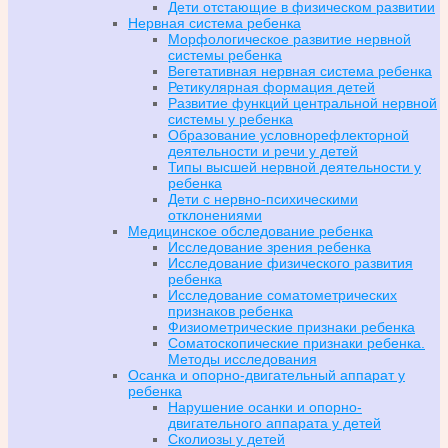
Дети отстающие в физическом развитии
Нервная система ребенка
Морфологическое развитие нервной
системы ребенка
Вегетативная нервная система ребенка
Ретикулярная формация детей
Развитие функций центральной нервной
системы у ребенка
Образование условнорефлекторной
деятельности и речи у детей
Типы высшей нервной деятельности у
ребенка
Дети с нервно-психическими
отклонениями
Медицинское обследование ребенка
Исследование зрения ребенка
Исследование физического развития
ребенка
Исследование соматометрических
признаков ребенка
Физиометрические признаки ребенка
Соматоскопические признаки ребенка.
Методы исследования
Осанка и опорно-двигательный аппарат у
ребенка
Нарушение осанки и опорно-
двигательного аппарата у детей
Сколиозы у детей