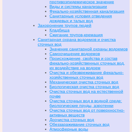
противоэпидемическое значение
Виды и системы канализации
Фекально-хозяйственная канализация
Санитарные условия отведения
дождевых и талых вод
Захоронение трупов людей
Кладбища
Сжигание трупов-кремация
Санитарная охрана водоемов и очистка
сточных вод
Значение санитарной охраны водоемов
Самоочищение водоемов
Происхождение, свойства и состав
фекально-хозяйственных сточных вод,
их воздействие на водоем
Очистка и обезвреживание фекально-
хозяйственных сточных вод
Механическая очистка сточных вод
Биологическая очистка сточных вод
Очистка сточных вод на естественной
почве
Очистка сточных вод в водной среде:
биологические пруды, аэротенки
Очистка сточных вод от поверхностно-
активных веществ
Доочистка сточных вод
Обеззараживание сточных вод
Атмосферные воды