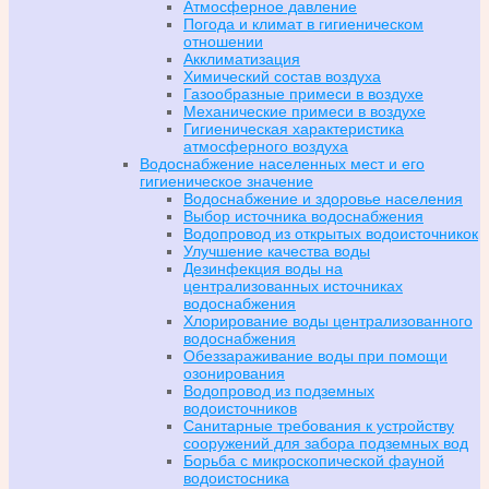
Атмосферное давление
Погода и климат в гигиеническом
отношении
Акклиматизация
Химический состав воздуха
Газообразные примеси в воздухе
Механические примеси в воздухе
Гигиеническая характеристика
атмосферного воздуха
Водоснабжение населенных мест и его
гигиеническое значение
Водоснабжение и здоровье населения
Выбор источника водоснабжения
Водопровод из открытых водоисточникок
Улучшение качества воды
Дезинфекция воды на
централизованных источниках
водоснабжения
Хлорирование воды централизованного
водоснабжения
Обеззараживание воды при помощи
озонирования
Водопровод из подземных
водоисточников
Санитарные требования к устройству
сооружений для забора подземных вод
Борьба с микроскопической фауной
водоистосника