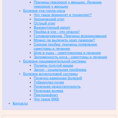
Причины геморроя у женщин. Лечение
геморроя у женщин
Болезни уха-горла-носа
Что такое фарингит и тонзиллит?
Хронический отит
Острый отит
Вазомоторный ринит
Пробка в ухе - это опасно!
Головокружение. Причины возникновения
Можно ли вылечить храп лазером?
Серная пробка: причины появления,
симптомы и лечение
Шум в ушах - симптоматика и лечение
Заложенность носа - симптомы и лечение
Болезни пищеварительной системы
Полипы толстой кишки
Запор - социальная проблема
Болезни мочеполовой системы
Почечно-каменная болезнб
Туберкулез почек
Почечная недостаточность
Почечная колика
Пиелонефрит
Что такое МКБ
Контакты