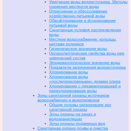
Умягчение воды водоисточника. Методы
снижения жесткости воды
Опреснение и обессоливание
хозяйственно-питьевой воды
Обесфторивание и фторирование
питьевой воды
Санитарные условия распределения
воды
Местное водоснабжение: колодцы,
каптажи родников
Гигиеническое значение воды
Органолептические свойства воды иее
химический состав
Эпидемиологическое значение воды
Показатели загрязнения водоисточника
Хлорирование воды
Хлорирование воды
«послепереломными» дозами хлора
Хлорирование с преаммонизацией и
перехлорирование воды
Зоны санитарной охраны источников
водоснабжения и водопроводов
Общие основы организации зон
санитарной охраны
Зоны охраны на реках и
водохранилищах
Зоны охраны подземных вод
Санитарная охрана почвы и очистка