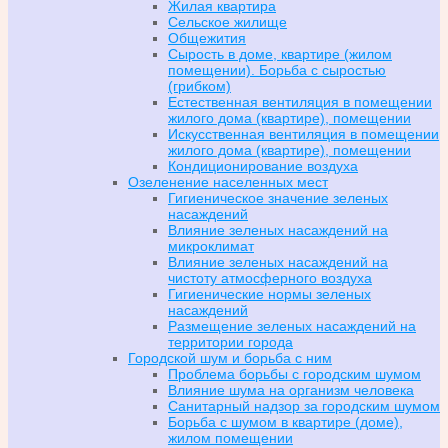
Жилая квартира
Сельское жилище
Общежития
Сырость в доме, квартире (жилом
помещении). Борьба с сыростью
(грибком)
Естественная вентиляция в помещении
жилого дома (квартире), помещении
Искусственная вентиляция в помещении
жилого дома (квартире), помещении
Кондиционирование воздуха
Озеленение населенных мест
Гигиеническое значение зеленых
насаждений
Влияние зеленых насаждений на
микроклимат
Влияние зеленых насаждений на
чистоту атмосферного воздуха
Гигиенические нормы зеленых
насаждений
Размещение зеленых насаждений на
территории города
Городской шум и борьба с ним
Проблема борьбы с городским шумом
Влияние шума на организм человека
Санитарный надзор за городским шумом
Борьба с шумом в квартире (доме),
жилом помещении