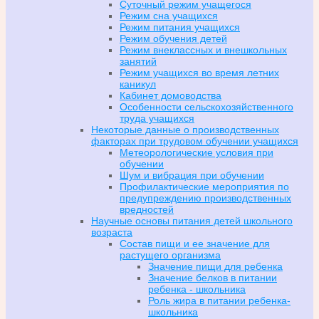
Суточный режим учащегося
Режим сна учащихся
Режим питания учащихся
Режим обучения детей
Режим внеклассных и внешкольных
занятий
Режим учащихся во время летних
каникул
Кабинет домоводства
Особенности сельскохозяйственного
труда учащихся
Некоторые данные о производственных
факторах при трудовом обучении учащихся
Метеорологические условия при
обучении
Шум и вибрация при обучении
Профилактические мероприятия по
предупреждению производственных
вредностей
Научные основы питания детей школьного
возраста
Состав пищи и ее значение для
растущего организма
Значение пищи для ребенка
Значение белков в питании
ребенка - школьника
Роль жира в питании ребенка-
школьника