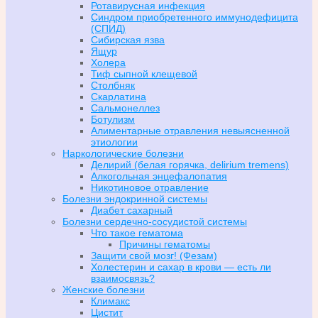
Ротавирусная инфекция
Синдром приобретенного иммунодефицита
(СПИД)
Сибирская язва
Ящур
Холера
Тиф сыпной клещевой
Столбняк
Скарлатина
Сальмонеллез
Ботулизм
Алиментарные отравления невыясненной
этиологии
Наркологические болезни
Делирий (белая горячка, delirium tremens)
Алкогольная энцефалопатия
Никотиновое отравление
Болезни эндокринной системы
Диабет сахарный
Болезни сердечно-сосудистой системы
Что такое гематома
Причины гематомы
Защити свой мозг! (Фезам)
Холестерин и сахар в крови — есть ли
взаимосвязь?
Женские болезни
Климакс
Цистит