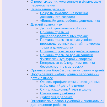
О нервных детях, умственном и физическом
переутомлении
Закаливание ребенка
Секреты закаливания ребенка
дошкольного возраста
«Банный» день ребенка дошкольника
Детский травматизм
Детский травматизм в России
Причины травм на
общеобразовательных уроках
Причины травм во время учебно-
производственных занятий, на уроках
труда и домоводства
Причины травм во внеучебное время
Причины травм во время занятий
Физической культурой и спортом
Контроль за соблюдением техники
безопасности в мастерских
Организация борьбы с гельминтозами у детей
Профилактика инфекционных заболеваний
детей в школе
Основы профилактики инфекционных
заболеваний детей в школе
Сигнализационный учет в школе
Скарлатина у ребенка
Дифтерия у ребенка
Гигиенические основы учебной и внешкольной
деятельности ребенка