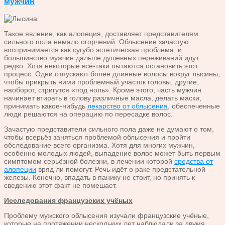
мужчин
Такое явление, как алопеция, доставляет представителям
сильного пола немало огорчений. Облысение зачастую
воспринимается как сугубо эстетическая проблема, и
большинство мужчин дальше душевных переживаний идут
редко. Хотя некоторые всё-таки пытаются остановить этот
процесс. Одни отпускают более длинные волосы вокруг лысины,
чтобы прикрыть ними проблемный участок головы, другие,
наоборот, стригутся «под ноль». Кроме этого, часть мужчин
начинает втирать в голову различные масла, делать маски,
принимать какое-нибудь
лекарство от облысения
, обеспеченные
люди решаются на операцию по пересадке волос.
Зачастую представители сильного пола даже не думают о том,
чтобы всерьёз заняться проблемой облысения и пройти
обследование всего организма. Хотя для многих мужчин,
особенно молодых людей, выпадение волос может быть первым
симптомом серьёзной болезни, в лечении которой
средства от
алопеции
вряд ли помогут. Речь идёт о раке предстательной
железы. Конечно, впадать в панику не стоит, но принять к
сведению этот факт не помешает.
Исследования французских учёных
Проблему мужского облысения изучали французские учёные,
которые на протяжении нескольких лет наблюдали за двумя