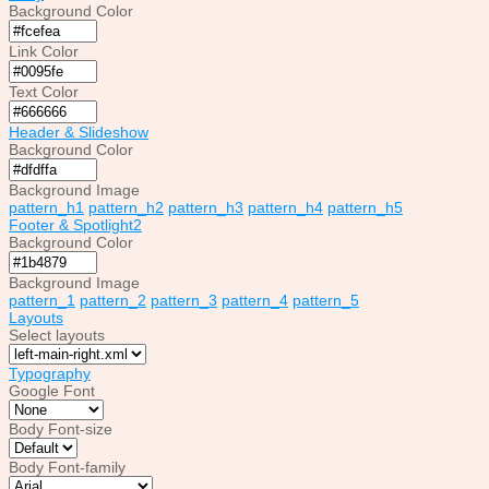
Background Color
Link Color
Text Color
Header & Slideshow
Background Color
Background Image
pattern_h1
pattern_h2
pattern_h3
pattern_h4
pattern_h5
Footer & Spotlight2
Background Color
Background Image
pattern_1
pattern_2
pattern_3
pattern_4
pattern_5
Layouts
Select layouts
Typography
Google Font
Body Font-size
Body Font-family