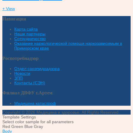
+ View
Навигация
Карта сайта
Наши партнеры
Сотрудничество
Оказание наркологической помощи наркозависимым в
Приморском крае
Роспотребнадзор
Отдел санэпиднадзора
Новости
ЗПП
Контакты (СЭН)
Филиал ДВФУ г.Артем
Медицина катастроф
Copyright © 2026 Медицина и здоровье. All Rights Reserved.
Template Settings
Select color sample for all parameters
Red
Green
Blue
Gray
Body