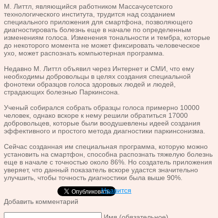
М. Литтл, являющийся работником Массачусетского
технологического института, трудится над созданием
специального приложения для смартфона, позволяющего
диагностировать болезнь еще в начале по определенным
изменениям голоса. Изменения тональности и тембра, которые
до некоторого момента не может фиксировать человеческое
ухо, может распознать компьютерная программа.
Недавно М. Литтл объявил через Интернет и СМИ, что ему
необходимы добровольцы в целях создания специальной
фонотеки образцов голоса здоровых людей и людей,
страдающих болезнью Паркинсона.
Ученый собирался собрать образцы голоса примерно 10000
человек, однако вскоре к нему решили обратиться 17000
добровольцев, которые были воодушевлены идеей создания
эффективного и простого метода диагностики паркинсонизма.
Сейчас созданная им специальная программа, которую можно
установить на смартфон, способна распознать тяжелую болезнь
еще в начале с точностью около 86%. Но создатель приложения
уверяет, что данный показатель вскоре удастся значительно
улучшить, чтобы точность диагностики была выше 90%.
Нравится
Добавить комментарий
Имя (обязательное)