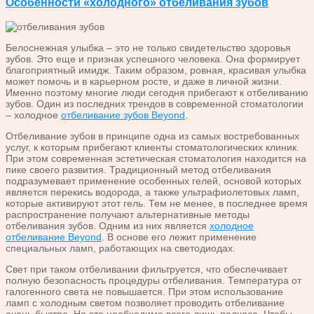
Особенности «холодного» отбеливания зубов
Белоснежная улыбка – это не только свидетельство здоровья
зубов. Это еще и признак успешного человека. Она формирует
благоприятный имидж. Таким образом, ровная, красивая улыбка
может помочь и в карьерном росте, и даже в личной жизни.
Именно поэтому многие люди сегодня прибегают к отбеливанию
зубов. Один из последних трендов в современной стоматологии
– холодное
отбеливание зубов Beyond
.
Отбеливание зубов в принципе одна из самых востребованных
услуг, к которым прибегают клиенты стоматологических клиник.
При этом современная эстетическая стоматология находится на
пике своего развития. Традиционный метод отбеливания
подразумевает применение особенных гелей, основой которых
является перекись водорода, а также ультрафиолетовых ламп,
которые активируют этот гель. Тем не менее, в последнее время
распространение получают альтернативные методы
отбеливания зубов. Одним из них является
холодное
отбеливание Beyond
. В основе его лежит применение
специальных ламп, работающих на светодиодах.
Свет при таком отбеливании фильтруется, что обеспечивает
полную безопасность процедуры отбеливания. Температура от
галогенного света не повышается. При этом использование
ламп с холодным светом позволяет проводить отбеливание
очень быстро. На это необходимо всего лишь полчаса. Чтобы