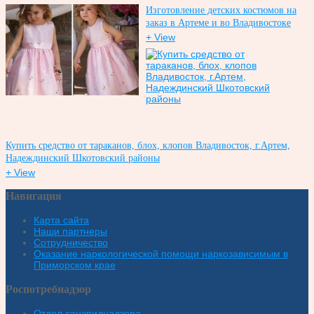
Изготовление детских костюмов на
заказ в Артеме и во Владивостоке
+ View
Купить средство от тараканов, блох, клопов Владивосток, г.Артем,
Надеждинский Шкотовский районы
+ View
Навигация
Карта сайта
Наши партнеры
Сотрудничество
Оказание наркологической помощи наркозависимым в
Приморском крае
Роспотребнадзор
Отдел санэпиднадзора