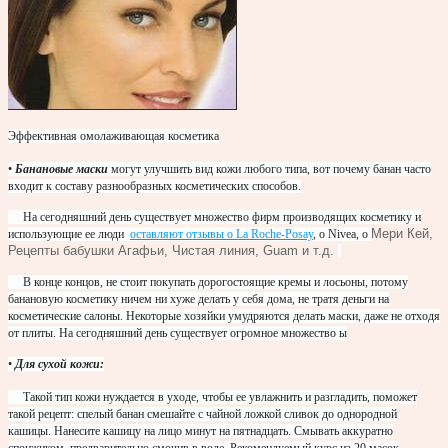
Эффективная омолаживающая косметика
•
Банановые маски
могут улучшить вид кожи любого типа, вот почему банан часто
входит к
составу разнообразных косметических способов.
На сегодняшний день существует множество фирм производящих косметику и
Мери Кей,
использующие ее люди
оставляют отзывы о La Roche-Posay
, о Nivea, о
Рецепты бабушки
Агафьи, Чистая линия, Guam и т.д.
В конце концов, не стоит покупать дорогостоящие кремы и лосьоны, потому
банановую косметику ничем ни хуже делать у себя дома, не тратя деньги на
косметические салоны. Некоторые хозяйки умудряются делать маски, даже не отходя
от плиты. На сегодняшний день существует огромное множество ы
•
Для сухой кожи:
Такой тип кожи нуждается в уходе, чтобы ее увлажнить и разгладить, поможет
такой рецепт: спелый банан смешайте с чайной ложкой сливок до однородной
кашицы. Нанесите кашицу на лицо минут на пятнадцать. Смывать аккуратно
спонжиком, предварительно смочив в воде. Рекомендуемый курс из 20 масок