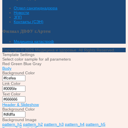
Отдел санэпиднадзора
Новости
ЗПП
Контакты (СЭН)
Филиал ДВФУ г.Артем
Медицина катастроф
Copyright © 2026 Медицина и здоровье. All Rights Reserved.
Template Settings
Select color sample for all parameters
Red
Green
Blue
Gray
Body
Background Color
Link Color
Text Color
Header & Slideshow
Background Color
Background Image
pattern_h1
pattern_h2
pattern_h3
pattern_h4
pattern_h5