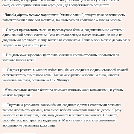
ежедневного применения или через день, для эффективного результата.
•
Чтобы убрать мелкие морщинки
: "утиные лапки", придать коже эластичность,
поможет банан с яичным желтком, так называемая «бананово – яичная маска».
Следует приготовить смесь из преславутого банана, соединенными с желтком и
одной чайной ложки сметаны. Всю приготовленную маску наложить на лицо на
двадцать минут, убрать с лица влажным спонжиком. Такие маски можно делать раз в
неделю, а то два или три раза.
Придать коже здоровый цвет лица, сияние и слегка отбелить. избавиться от
жирного блеска кожи:
Следует размять в кашицу небольшой банан, соединив с одной столовой ложкой
свежевыжатого лимонного сока . Так же аккуратно наносите на лицо, избегая
нанесений на глаза, оставить на 15 - 20минут.
•
Живительная маска с бананов
поможет напитать кожу витаминами, и убрать
мелкие морщинки.
Тщательно разомните ложкой банан, соединив с двумя столовыми ложками
вашего любимого крема и, всю смесь взбейте миксером или блендером. Сразу
нанесите ее на кожу лиц, шеи, зону декольте и оставьте на полчаса. Прилягте,
расслабьтесь, постарайтесь вздремнуть. Маску снимите мягким спонжиком,
аккуратно не растягивая кожу лица.