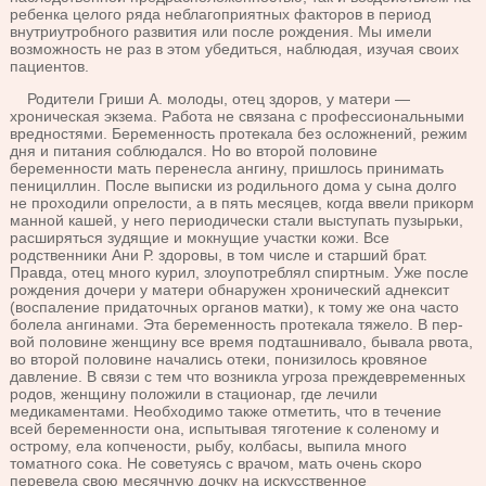
ребенка целого ряда неблагоприятных фак­торов в период
внутриутробного развития или после рождения. Мы имели
возможность не раз в этом убе­диться, наблюдая, изучая своих
пациентов.
Родители Гриши А. молоды, отец здоров, у матери —
хроническая экзема. Работа не связана с профессио­нальными
вредностями. Беременность протекала без осложнений, режим
дня и питания соблюдался. Но во второй половине
беременности мать перенесла ангину, пришлось принимать
пенициллин. После выписки из родильного дома у сына долго
не проходили опрелости, а в пять месяцев, когда ввели прикорм
манной кашей, у него периодически стали выступать пузырьки,
расши­ряться зудящие и мокнущие участки кожи. Все
родственники Ани Р. здоровы, в том числе и старший брат.
Правда, отец много курил, злоупотреб­лял спиртным. Уже после
рождения дочери у матери обнаружен хронический аднексит
(воспаление прида­точных органов матки), к тому же она часто
болела ангинами. Эта беременность протекала тяжело. В пер­
вой половине женщину все время подташнивало, быва­ла рвота,
во второй половине начались отеки, понизи­лось кровяное
давление. В связи с тем что возникла угроза преждевременных
родов, женщину положили в стационар, где лечили
медикаментами. Необходимо также отметить, что в течение
всей беременности она, испытывая тяготение к соленому и
острому, ела копче­ности, рыбу, колбасы, выпила много
томатного сока. Не советуясь с врачом, мать очень скоро
перевела свою месячную дочку на искусственное