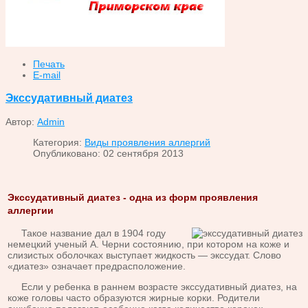
Печать
E-mail
Экссудативный диатез
Автор:
Admin
Категория:
Виды проявления аллергий
Опубликовано: 02 сентября 2013
Экссудативный диатез - одна из форм проявления
аллергии
Та­кое название дал в 1904 году
немецкий ученый А. Чер­ни состоянию, при котором на коже и
слизистых оболоч­ках выступает жидкость — экссудат. Слово
«диатез» оз­начает предрасположение.
Если у ребенка в раннем возрасте экссудативный диатез, на
коже головы часто образуются жирные кор­ки. Родители