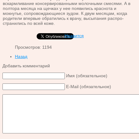
вскармливание кон­сервированными молочными смесями. А в
полтора ме­сяца на щечках у нее появились краснота и
мокнутье, сопровождающиеся зудом. К двум месяцам, когда
роди­тели впервые обратились к врачу, высыпания распро­
странились по всей коже.
Нравится
Просмотров: 1194
Назад
Добавить комментарий
Имя (обязательное)
E-Mail (обязательное)