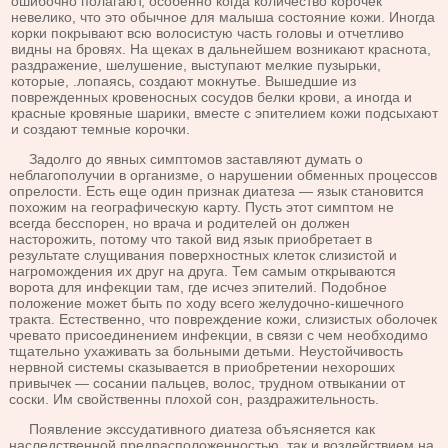
ошибочно полагают, особенно когда коли­чество корочек
невелико, что это обычное для малыша состояние кожи. Иногда
корки покрывают всю волоси­стую часть головы и отчетливо
видны на бровях. На щеках в дальнейшем возникают краснота,
раздражение, шелушение, выступают мелкие пузырьки,
которые, .ло­паясь, создают мокнутье. Вышедшие из
поврежденных кровеносных сосудов белки крови, а иногда и
красные кровяные шарики, вместе с эпителием кожи подсыхают
и создают темные корочки.
Задолго до явных симптомов заставляют думать о
неблагополучии в организме, о нарушении обменных процессов
опрелости. Есть еще один признак диатеза — язык становится
похожим на географическую карту. Пусть этот симптом не
всегда бесспорен, но врача и родителей он должен
насторожить, потому что такой вид язык приобретает в
результате слущивания поверх­ностных клеток слизистой и
нагромождения их друг на друга. Тем самым открываются
ворота для инфекции там, где исчез эпителий. Подобное
положение может быть по ходу всего желудочно-кишечного
тракта. Есте­ственно, что повреждение кожи, слизистых оболочек
чревато присоединением инфекции, в связи с чем необ­ходимо
тщательно ухаживать за больными детьми. Не­устойчивость
нервной системы сказывается в приобре­тении нехороших
привычек — сосании пальцев, волос, трудном отвыкании от
соски. Им свойственны плохой сон, раздражительность.
Появление экссудативного диатеза объясняется как
наследственной предрасположенностью, так и воздей­ствием на