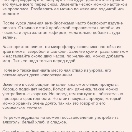
его лучше всего перед сном. Заменить чеснок можно настойкой
из прополиса. Разбавлять ее можно по желанию водичкой или
молоком.
После курса лечения антибиотиками часто беспокоит вздутие
живота. Отлично с этой проблемой справляется настойка из
чеснока и лука залитая кефиром, желательно добавить туда
зелень.
Благоприятно влияет ни микрофлору кишечника настойка из
трав пижмы, зверобоя и шалфея. Залейте сухие травы кипятком
и настаивайте около двух часов, по желанию, можно добавить
мед. Пить ее надо только перед едой.
Полезно также выпивать место чая отвар из укропа, его
рекомендуют даже новорожденным.
Включите в свой рацион питания кисломолочные продукты.
Хорошо подойдет кефир, йогурт или ряженка, также можно
употреблять сыворотку. Но перед тем как купить, обязательно
проверьте срок годности. Не стоит покупать продукт, который
можно хранить очень долго, так как это говорит о его
химическом составе.
Не рекомендовано на момент восстановления употреблять
алкоголь, белый хлеб, и сладкое.
Старайтесь побольше кушать салатов на растительном масле