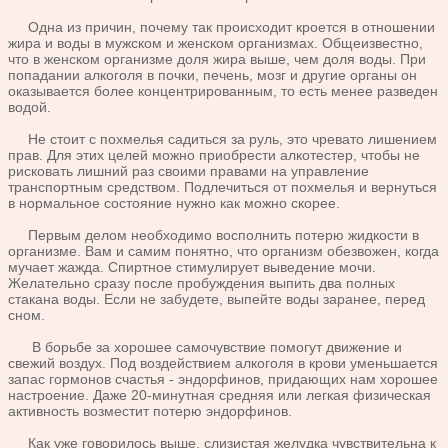
Одна из причин, почему так происходит кроется в отношении
жира и воды в мужском и женском организмах. Общеизвестно,
что в женском организме доля жира выше, чем доля воды. При
попадании алкоголя в почки, печень, мозг и другие органы он
оказывается более концентрированным, то есть менее разведен
водой.
Не стоит с похмелья садиться за руль, это чревато лишением
прав. Для этих целей можно приобрести алкотестер, чтобы не
рисковать лишний раз своими правами на управление
транспортным средством. Подлечиться от похмелья и вернуться
в нормальное состояние нужно как можно скорее.
Первым делом необходимо восполнить потерю жидкости в
организме. Вам и самим понятно, что организм обезвожен, когда
мучает жажда. Спиртное стимулирует выведение мочи.
Желательно сразу после пробуждения выпить два полных
стакана воды. Если не забудете, выпейте воды заранее, перед
сном.
В борьбе за хорошее самочувствие помогут движение и
свежий воздух. Под воздействием алкоголя в крови уменьшается
запас гормонов счастья - эндорфинов, придающих нам хорошее
настроение. Даже 20-минутная средняя или легкая физическая
активность возместит потерю эндорфинов.
Как уже говорилось выше, слизистая желудка чувствительна к