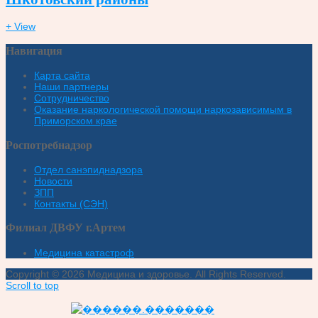
+ View
Навигация
Карта сайта
Наши партнеры
Сотрудничество
Оказание наркологической помощи наркозависимым в
Приморском крае
Роспотребнадзор
Отдел санэпиднадзора
Новости
ЗПП
Контакты (СЭН)
Филиал ДВФУ г.Артем
Медицина катастроф
Copyright © 2026 Медицина и здоровье. All Rights Reserved.
Scroll to top