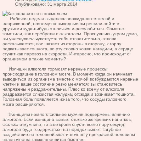
Опубликовано: 31 марта 2014
Рабочая неделя выдалась неожиданно тяжелой и
напряженной, поэтому на выходные вы решили пойти с
друзьями куда-нибудь отвлечься и расслабиться. Сами не
заметили, как перебрали с алкоголем. Проснувшись утром дома,
вы ужаснулись: чувствуете себя отвратительно, голова
раскалывается, вас шатает из стороны в сторону, к горлу
подкатывает тошнота, во рту словно кошки нагадили, а сердце
стучит как паровоз на скорости. Интересно, что происходит с
организмом в такие моменты?
Излишки алкоголя тормозят нервные процессы,
происходящие в головном мозге. В момент, когда он начинает
выводиться из организма вместе с мочой возбуждаются нервные
клетки и ваше состояние резко меняется: вы становитесь
напряжены и раздражительны. Плюс ко всему от алкоголя
раздражается слизистая желудка, отсюда и возникает тошнота.
Головная боль появляется из-за того, что сосуды головного
мозга расширяются.
Женщины намного сильнее мужчин подвержены влиянию
алкоголя. Если женщина выпьет столько же крепких напитков,
сколько и мужчина, то в ее крови спустя всего пару секунд
алкоголя будет содержаться на порядок выше. Пагубное
воздействие на головной мозг и печень у прекрасной половины
человечества также проявится быстрее.