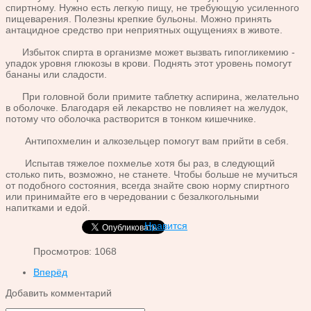
спиртному. Нужно есть легкую пищу, не требующую усиленного
пищеварения. Полезны крепкие бульоны. Можно принять
антацидное средство при неприятных ощущениях в животе.
Избыток спирта в организме может вызвать гипогликемию -
упадок уровня глюкозы в крови. Поднять этот уровень помогут
бананы или сладости.
При головной боли примите таблетку аспирина, желательно
в оболочке. Благодаря ей лекарство не повлияет на желудок,
потому что оболочка растворится в тонком кишечнике.
Антипохмелин и алкозельцер помогут вам прийти в себя.
Испытав тяжелое похмелье хотя бы раз, в следующий
столько пить, возможно, не станете. Чтобы больше не мучиться
от подобного состояния, всегда знайте свою норму спиртного
или принимайте его в чередовании с безалкогольными
напитками и едой.
Нравится
Просмотров: 1068
Вперёд
Добавить комментарий